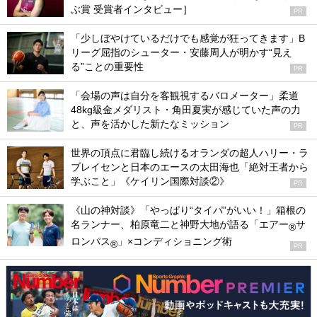
ぶ賞 受賞者インタビュー］
PR
「少しぼやけているだけでも感覚が狂ってきます」B
リーグ屈指のシューター・安藤周人が明かす“見え
る”ことの重要性
PR
「会場の声は自分を客観視するバロメーター」柔道
48kg級金メダリスト・角田夏実が感じていた声の力
と、声を活かした新たなミッション
PR
世界の頂点に君臨し続けるオランダの超人ハリー・ラ
ブレイセンと日本のエースの太田海也「絶対王者から
学ぶこと」《ケイリン国際対談②》
PR
《山の神対談》「やっぱり“タイパ”がいい！」箱根の
名ランナー、柏原竜二と神野大地が語る「エアー
サ
®
ロンパス
」×コンディショニング術
®
PR