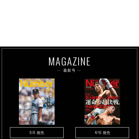
MAGAZINE
最新号
8/6
4/16
発売
発売