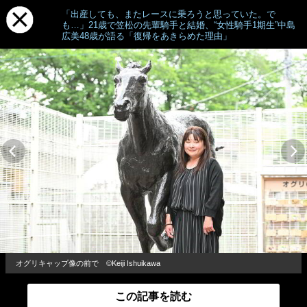
「出産しても、またレースに乗ろうと思っていた。で
も…」21歳で笠松の先輩騎手と結婚、“女性騎手1期生”中島
広美48歳が語る「復帰をあきらめた理由」
オグリキャップ像の前で ©Keiji Ishuikawa
この記事を読む