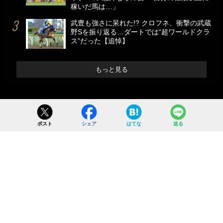
稼いだ馬は…」
武豊も強さに呆れた!? クロフネ、衝撃の武蔵
野Sを振り返る…ダートでは“超ワールドクラ
ス”だった【追悼】
もっと見る
ポスト
シェア
はてな
送る