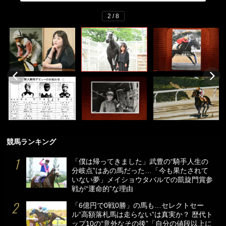
2 / 8
競馬ランキング
「僕は帰ってきました」武豊の“騎手人生の
分岐点”はあの馬だった…「今も果たされて
いない夢」メイショウタバルでの凱旋門賞参
戦が“運命的”な理由
「6億円で0戦0勝」の馬も…セレクトセー
ル“高額落札馬は走らない”は真実か？ 歴代ト
ップ10の“意外なその後”「自分の値段以上に