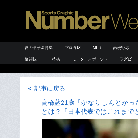
夏の甲子園特集
プロ野球
MLB
高校野球
格闘技
将棋
モータースポーツ
ラグビー
＜
記事に戻る
高橋藍21歳「かなりしんどかっ
とは？「日本代表ではこれまで