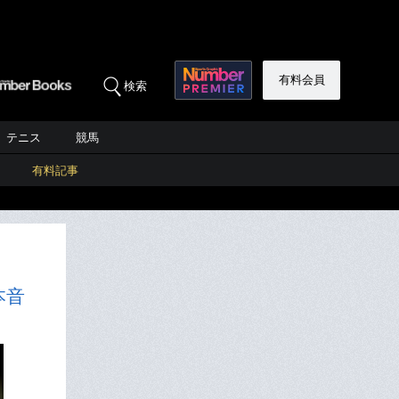
有料会員
検索
テニス
競馬
有料記事
本音