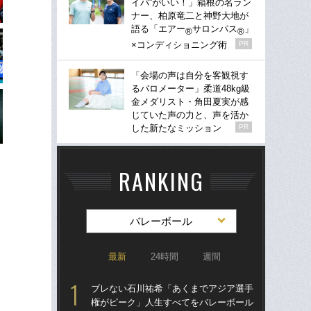
イパ”がいい！」箱根の名ラン
ナー、柏原竜二と神野大地が
語る「エアー
サロンパス
」
®
®
×コンディショニング術
PR
「会場の声は自分を客観視す
るバロメーター」柔道48kg級
金メダリスト・角田夏実が感
じていた声の力と、声を活か
した新たなミッション
PR
RANKING
バレーボール
最新
24時間
週間
ブレない石川祐希「あくまでアジア選手
ブ
権がピーク」人生すべてをバレーボール
権