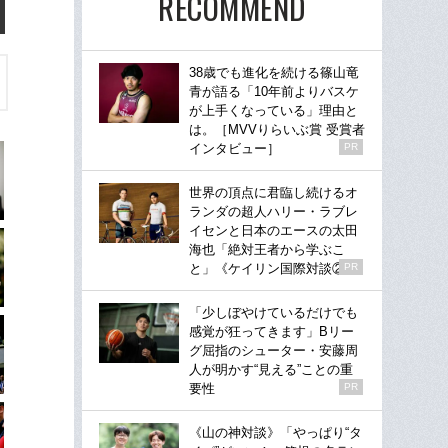
RECOMMEND
38歳でも進化を続ける篠山竜
青が語る「10年前よりバスケ
が上手くなっている」理由と
は。［MVVりらいぶ賞 受賞者
インタビュー］
PR
世界の頂点に君臨し続けるオ
ランダの超人ハリー・ラブレ
イセンと日本のエースの太田
海也「絶対王者から学ぶこ
と」《ケイリン国際対談②》
PR
「少しぼやけているだけでも
感覚が狂ってきます」Bリー
グ屈指のシューター・安藤周
人が明かす“見える”ことの重
要性
PR
《山の神対談》「やっぱり“タ