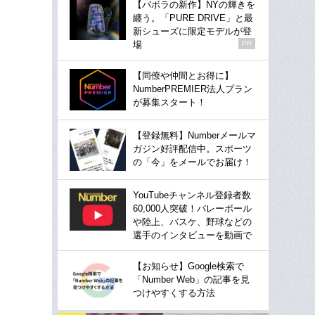
【バボラの新作】NYの輝きを
纏う。「PURE DRIVE」と最
新シューズに限定モデルが登
場
PR
【同僚や仲間とお得に】
NumberPREMIER法人プラン
が募集スタート！
【登録無料】Numberメールマ
ガジン好評配信中。スポーツ
の「今」をメールでお届け！
YouTubeチャンネル登録者数
60,000人突破！バレーボール
や陸上、バスケ、野球などの
選手のインタビューを動画で
【お知らせ】Google検索で
「Number Web」の記事を見
つけやすくする方法