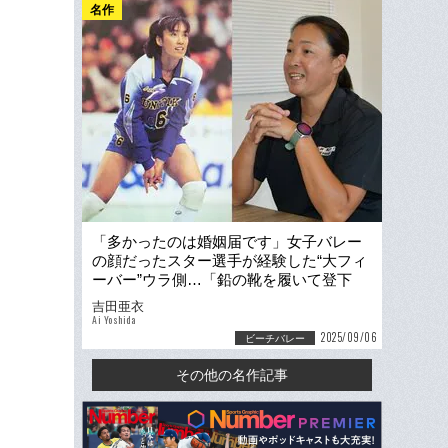
名作
「多かったのは婚姻届です」女子バレー
の顔だったスター選手が経験した“大フィ
ーバー”ウラ側…「鉛の靴を履いて登下
校」した佐伯美香の強豪校時代
吉田亜衣
Ai Yoshida
2025/09/06
ビーチバレー
その他の名作記事