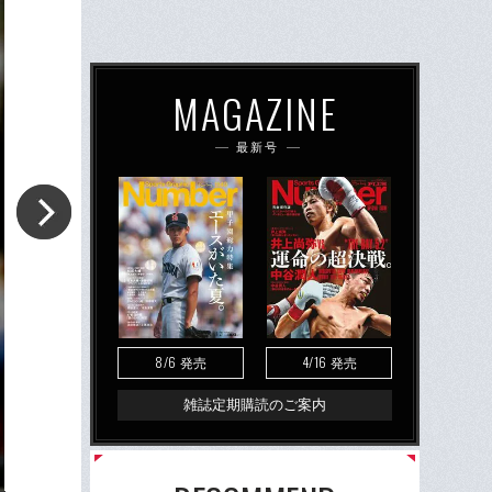
MAGAZINE
最新号
8/6
4/16
発売
発売
雑誌定期購読のご案内