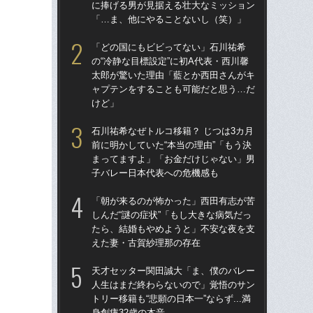
に捧げる男が見据える壮大なミッション
に
「…ま、他にやることないし（笑）」
「
「どの国にもビビってない」石川祐希
「
の“冷静な目標設定”に初A代表・西川馨
の“
太郎が驚いた理由「藍とか西田さんがキ
太
ャプテンをすることも可能だと思う…だ
ャ
けど」
け
石川祐希なぜトルコ移籍？ じつは3カ月
石川
前に明かしていた“本当の理由”「もう決
前に
まってますよ」「お金だけじゃない」男
ま
子バレー日本代表への危機感も
子
「朝が来るのが怖かった」西田有志が苦
天
しんだ“謎の症状”「もし大きな病気だっ
人
たら、結婚もやめようと」不安な夜を支
トリ
えた妻・古賀紗理那の存在
身創
天才セッター関田誠大「ま、僕のバレー
「
人生はまだ終わらないので」覚悟のサン
れな
トリー移籍も“悲願の日本一”ならず...満
中央
身創痍32歳の本音
スイ