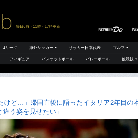
毎日6時・11時・17時更新
Jリーグ
海外サッカー
サッカー日本代表
ゴルフ
フィギュア
バスケットボール
バレーボール
他競技
たけど…」帰国直後に語ったイタリア2年目の
と違う姿を見せたい」