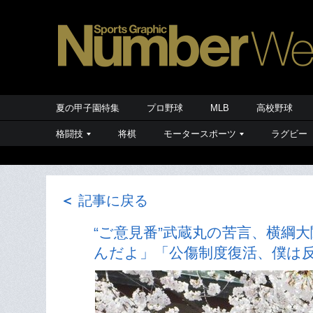
夏の甲子園特集
プロ野球
MLB
高校野球
格闘技
将棋
モータースポーツ
ラグビー
＜
記事に戻る
“ご意見番”武蔵丸の苦言、横綱
んだよ」「公傷制度復活、僕は