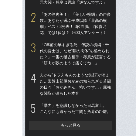
元大関・魁皇は異論「逆なんですよ」
元
「あの筋肉美！」「美しい横綱」の声多
「
数…あなたが選ぶ平成以降「最高の横
フワ
綱」ベスト3発表！ 3位白鵬、2位貴乃
た
花、では1位は？《600人アンケート》
子た
「7年前の早すぎる死…伝説の横綱・千
「あ
代の富士は、なぜ“鋼の肉体”を極められ
の龍
た？」一番の稽古相手・琴風が証言する
とは
「筋肉が鉄のようで痛くてね…」
振
夫から”ドラえもんのような笑顔”が消え
夫か
た…常盤山部屋おかみの知られざる苦闘
た
の日々「おかみさん、怖いです…」屈強
の
な関取が漏らした本音
な
「暴力」を意識しなかった日馬富士。
「非
こんなにも遠かった世間と角界の距離。
か
た“
「“
もっと見る
え