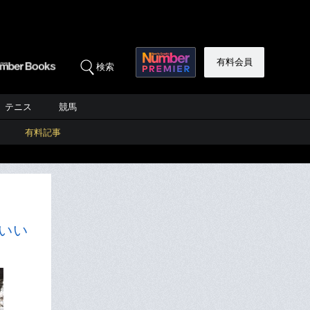
有料会員
検索
テニス
競馬
有料記事
いい