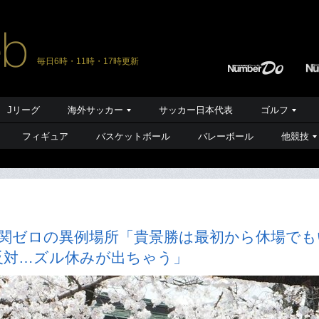
毎日6時・11時・17時更新
Jリーグ
海外サッカー
サッカー日本代表
ゴルフ
フィギュア
バスケットボール
バレーボール
他競技
大関ゼロの異例場所「貴景勝は最初から休場でも
反対…ズル休みが出ちゃう」