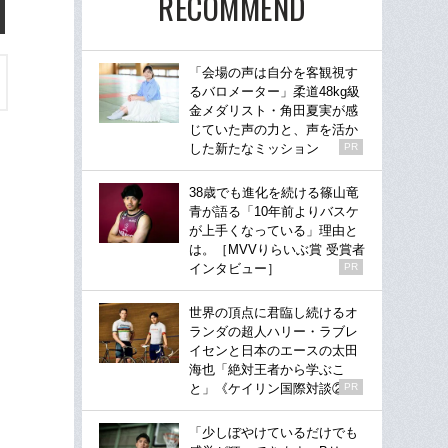
RECOMMEND
「会場の声は自分を客観視す
るバロメーター」柔道48kg級
金メダリスト・角田夏実が感
じていた声の力と、声を活か
した新たなミッション
PR
38歳でも進化を続ける篠山竜
青が語る「10年前よりバスケ
が上手くなっている」理由と
は。［MVVりらいぶ賞 受賞者
インタビュー］
PR
世界の頂点に君臨し続けるオ
ランダの超人ハリー・ラブレ
イセンと日本のエースの太田
海也「絶対王者から学ぶこ
と」《ケイリン国際対談②》
PR
「少しぼやけているだけでも