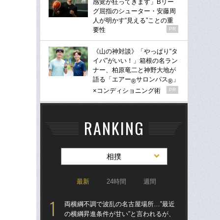
感覚が狂ってきます」Bリー
グ屈指のシューター・安藤周
人が明かす“見える”ことの重
要性
PR
《山の神対談》「やっぱり“タ
イパ”がいい！」箱根の名ラン
ナー、柏原竜二と神野大地が
語る「エアー
サロンパス
」
®
®
×コンディショニング術
PR
RANKING
相撲
最新
24時間
週間
両横綱不調で波乱の名古屋場所…”最近
両横
の横綱昇進条件が甘い”と言われるが、
の横