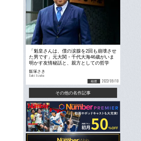
「魁皇さんは、僕の涙腺を2回も崩壊させ
た男です」元大関・千代大海46歳がいま
明かす友情秘話と、親方としての哲学
「弟子に学ぶことのほうが…」
飯塚さき
Saki Iizuka
2022/09/10
相撲
その他の名作記事