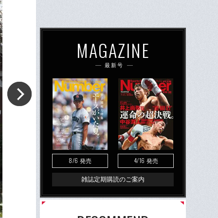
MAGAZINE
最新号
8/6
4/16
発売
発売
雑誌定期購読のご案内