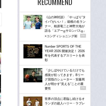
RECOMMEND
《山の神対談》「やっぱり“タ
イパ”がいい！」箱根の名ラン
ナー、柏原竜二と神野大地が
語る「エアー
サロンパス
」
®
®
×コンディショニング術
PR
Number SPORTS OF THE
YEAR 2026 開催決定！ 2026
年を代表するアスリートを表
彰
「少しぼやけているだけでも
感覚が狂ってきます」Bリー
グ屈指のシューター・安藤周
人が明かす“見える”ことの重
要性
PR
世界の頂点に君臨し続けるオ
ランダの超人ハリー・ラブレ