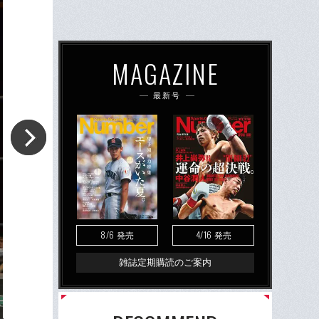
MAGAZINE
最新号
8/6
4/16
発売
発売
雑誌定期購読のご案内