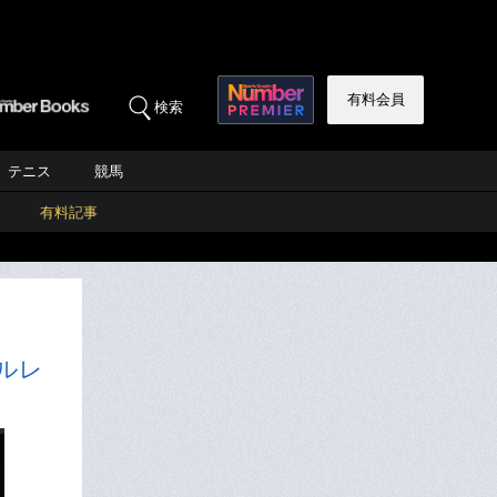
有料会員
検索
テニス
競馬
有料記事
ルレ