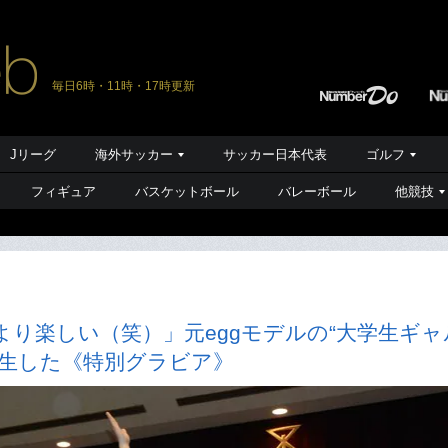
毎日6時・11時・17時更新
Jリーグ
海外サッカー
サッカー日本代表
ゴルフ
フィギュア
バスケットボール
バレーボール
他競技
り楽しい（笑）」元eggモデルの“大学生ギャ
誕生した《特別グラビア》