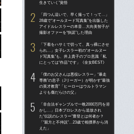
生きていく”覚悟
生き
「四つん這いで、早く撮って！って…」
「
28歳で“オールヌード写真集”を出版した
られ
アイドルレスラーの本音…大向美智子が
ド写
撮影オファーを“快諾”した理由
にと
「下着をハサミで切って、真っ裸にさせ
「
られ…」女子レスラー初の“オールヌー
28
ド写真集”も、井上貴子のプロ意識「私
ア
にとっては“作品”です」《全女BEST》
撮影
「僕のお父さんは悪役レスラー」“暴走
「ク
専務”の息子（Jリーガー）が明かす“最強
女の
の英才教育”「ヒーローはウルトラマン
は何
よりも傷だらけの父」
大
「非合法ギャンブルで一晩2000万円を溶
「
かし…」日本プロレスから追放され
い」
た“伝説のレスラー”豊登とは何者か？
子プ
「“親方と不仲説”…23歳で相撲界から消
ーク
えた」