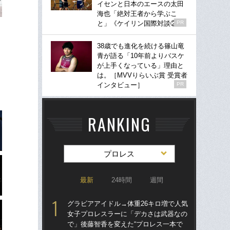
イセンと日本のエースの太田
海也「絶対王者から学ぶこ
と」《ケイリン国際対談②》
PR
38歳でも進化を続ける篠山竜
青が語る「10年前よりバスケ
が上手くなっている」理由と
は。［MVVりらいぶ賞 受賞者
インタビュー］
PR
RANKING
プロレス
最新
24時間
週間
グラビアアイドル→体重26キロ増で人気
グラ
女子プロレスラーに「デカさは武器なの
女
で」後藤智香を変えた“プロレス一本で
で」