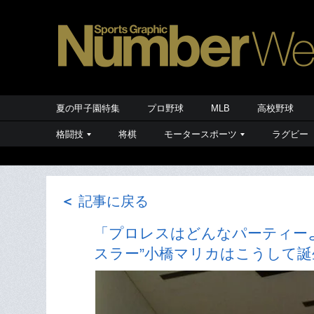
夏の甲子園特集
プロ野球
MLB
高校野球
格闘技
将棋
モータースポーツ
ラグビー
＜
記事に戻る
「プロレスはどんなパーティーよ
スラー”小橋マリカはこうして