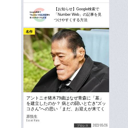
【お知らせ】Google検索で
「Number Web」の記事を見
つけやすくする方法
名作
アントニオ猪木79歳はなぜ青森に「墓」
を建立したのか？ 病との闘いと亡き“ズッ
コさん”への思い「まだ、お迎えが来てく
れないよ」
原悦生
Essei Hara
2022/05/26
プロレス