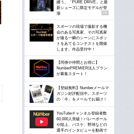
纏う。「PURE DRIVE」と最
新シューズに限定モデルが登
場
PR
スポーツの現場で撮影する機
会のある写真家、その写真家
が撮る一瞬のシーンにスポッ
トをあてるコンテストを開催
します。作品受付中！
【同僚や仲間とお得に】
NumberPREMIER法人プラン
が募集スタート！
【登録無料】Numberメールマ
ガジン好評配信中。スポーツ
の「今」をメールでお届け！
YouTubeチャンネル登録者数
60,000人突破！バレーボール
や陸上、バスケ、野球などの
選手のインタビューを動画で