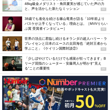
48kg級金メダリスト・角田夏実が感じていた声の力
と、声を活かした新たなミッション
PR
38歳でも進化を続ける篠山竜青が語る「10年前より
バスケが上手くなっている」理由とは。［MVVりらい
ぶ賞 受賞者インタビュー］
PR
世界の頂点に君臨し続けるオランダの超人ハリー・ラ
ブレイセンと日本のエースの太田海也「絶対王者から
学ぶこと」《ケイリン国際対談②》
PR
「少しぼやけているだけでも感覚が狂ってきます」B
リーグ屈指のシューター・安藤周人が明かす“見え
る”ことの重要性
PR