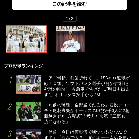
この記事を読む
1 / 2
プロ野球ランキング
「アゴ骨折、前歯折れて…」156キロ速球が
顔面直撃、ソフトバンク選手が明かす“壮絶
死球の瞬間”「救急車で告げた…“明日も出ま
す”」オリックス投手からDM
「お前の球種、全部当てたるわ」名投手コー
チ・尾花高夫がホークスの0勝投手3人に2桁
勝利させた“方程式”「考え方次第で二流も一
流になれる」
「監督、今日は何対何で勝つつもりなんで
す？」「なんで今？」ダイエー王貞治を驚か