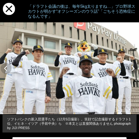
「ドラフト会議の後は、毎年5kg太りますね…」プロ野球ス
カウトが明かす“オフシーズンのウラ話”「ごちそう恐怖症に
なるんです」
ソフトバンクの新入団選手たち（12月5日撮影）。笑顔で記念撮影するドラフト1
位、イヒネ・イツア（手前中央）ら ※本文とは直接関係ありません photograph
by JIJI PRESS