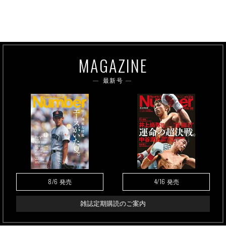
MAGAZINE
最新号
8/6
4/16
発売
発売
雑誌定期購読のご案内