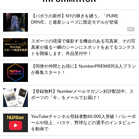
【バボラの新作】NYの輝きを纏う。「PURE
DRIVE」と最新シューズに限定モデルが登場
PR
スポーツの現場で撮影する機会のある写真家、その写
真家が撮る一瞬のシーンにスポットをあてるコンテス
トを開催します。作品受付中！
【同僚や仲間とお得に】NumberPREMIER法人プラン
が募集スタート！
【登録無料】Numberメールマガジン好評配信中。ス
ポーツの「今」をメールでお届け！
YouTubeチャンネル登録者数60,000人突破！バレーボ
ールや陸上、バスケ、野球などの選手のインタビュー
を動画で