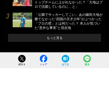
トップチームに上がれなかった？「大地はプ
ロで活躍しているのに…と」
「公園でサッカーしてこい」あの鎌田大地が
勝てなかった“四国の天才少年”がぶつかった
「プロの壁」とは何だった？ 本人が気づい
た“意外な事実”と現在地
もっと見る
ポスト
シェア
はてな
送る