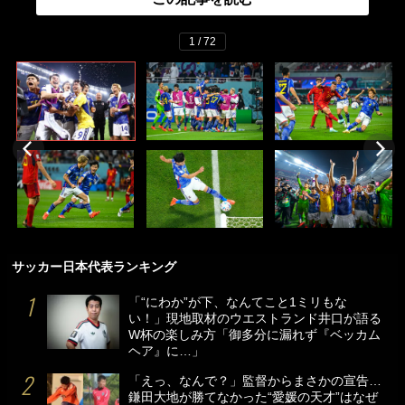
1 / 72
サッカー日本代表ランキング
「“にわか”が下、なんてこと1ミリもな
い！」現地取材のウエストランド井口が語る
W杯の楽しみ方「御多分に漏れず『ベッカム
ヘア』に…」
「えっ、なんで？」監督からまさかの宣告…
鎌田大地が勝てなかった“愛媛の天才”はなぜ