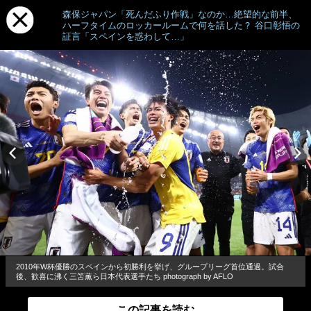
森保ジャパン「死んだふり作戦」なのか…絶望的な前半、
ハーフタイムのロッカールームで何を話した？ 谷口彰悟の
証言「スペインを惑わして…」
2010年W杯優勝のスペインから初勝利を挙げ、グループリーグ首位通過。試合
後、歓喜に沸く三笘薫ら日本代表選手たち photograph by AFLO
この記事を読む