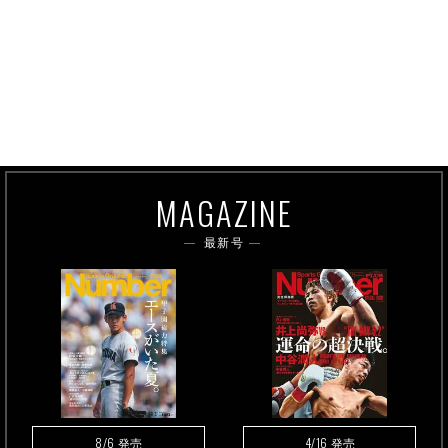
MAGAZINE
最新号
8/6
4/16
発売
発売