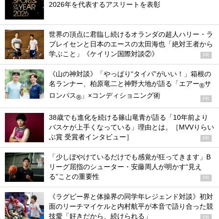
2026年を代表するアスリートを表彰
世界の頂点に君臨し続けるオランダの超人ハリー・ラ
ブレイセンと日本のエースの太田海也「絶対王者から
学ぶこと」《ケイリン国際対談②》
PR
《山の神対談》「やっぱり“タイパ”がいい！」箱根の
名ランナー、柏原竜二と神野大地が語る「エアー
サ
®
ロンパス
」×コンディショニング術
®
PR
38歳でも進化を続ける篠山竜青が語る「10年前より
バスケが上手くなっている」理由とは。［MVVりらい
ぶ賞 受賞者インタビュー］
PR
「少しぼやけているだけでも感覚が狂ってきます」B
リーグ屈指のシューター・安藤周人が明かす“見え
る”ことの重要性
PR
《ラグビー界と体操界の同学年レジェンド対談》初対
面のリーチマイケルと内村航平が本音で語り合った競
技愛「好きだから、続けられる」
PR