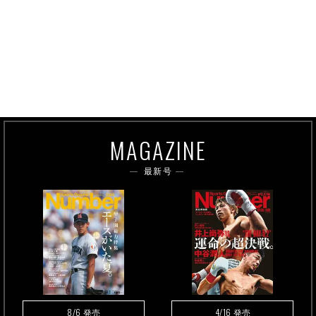
MAGAZINE
最新号
8/6
4/16
発売
発売