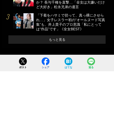
か？ 長与千種を直撃…「全女は大嫌いだけ
ど大好き」松永兄弟の遺言
「下着をハサミで切って、真っ裸にさせら
れ…」女子レスラー初の“オールヌード写真
集”も、井上貴子のプロ意識「私にとって
は“作品”です」《全女BEST》
もっと見る
ポスト
シェア
はてな
送る