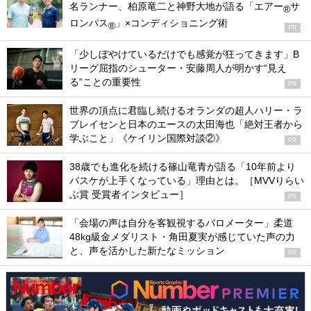
名ランナー、柏原竜二と神野大地が語る「エアー
サ
®
ロンパス
」×コンディショニング術
®
PR
「少しぼやけているだけでも感覚が狂ってきます」B
リーグ屈指のシューター・安藤周人が明かす“見え
る”ことの重要性
PR
世界の頂点に君臨し続けるオランダの超人ハリー・ラ
ブレイセンと日本のエースの太田海也「絶対王者から
学ぶこと」《ケイリン国際対談②》
PR
38歳でも進化を続ける篠山竜青が語る「10年前より
バスケが上手くなっている」理由とは。［MVVりらい
ぶ賞 受賞者インタビュー］
PR
「会場の声は自分を客観視するバロメーター」柔道
48kg級金メダリスト・角田夏実が感じていた声の力
と、声を活かした新たなミッション
PR