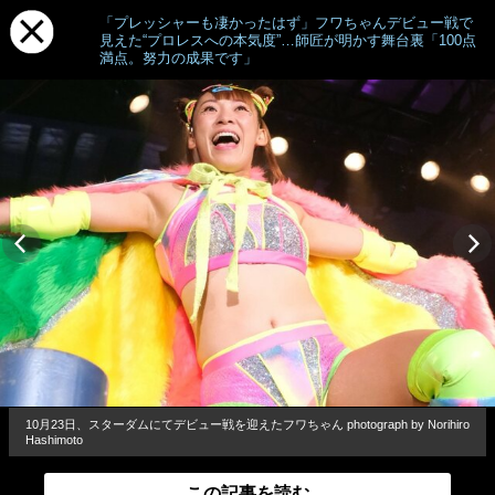
「プレッシャーも凄かったはず」フワちゃんデビュー戦で
見えた“プロレスへの本気度”…師匠が明かす舞台裏「100点
満点。努力の成果です」
10月23日、スターダムにてデビュー戦を迎えたフワちゃん photograph by Norihiro
Hashimoto
この記事を読む