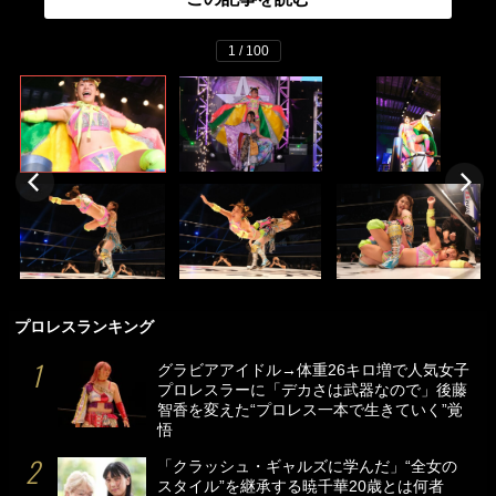
1 / 100
プロレスランキング
グラビアアイドル→体重26キロ増で人気女子
プロレスラーに「デカさは武器なので」後藤
智香を変えた“プロレス一本で生きていく”覚
悟
「クラッシュ・ギャルズに学んだ」“全女の
スタイル”を継承する暁千華20歳とは何者