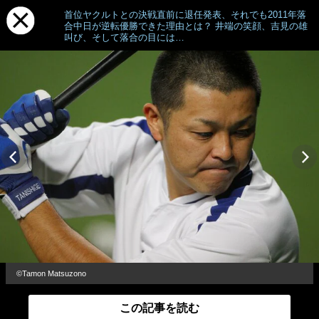
首位ヤクルトとの決戦直前に退任発表、それでも2011年落
合中日が逆転優勝できた理由とは？ 井端の笑顔、吉見の雄
叫び、そして落合の目には…
©Tamon Matsuzono
この記事を読む