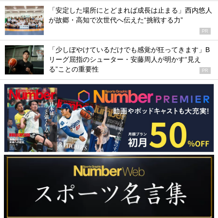
「安定した場所にとどまれば成長は止まる」西内悠人
が故郷・高知で次世代へ伝えた“挑戦する力”
PR
「少しぼやけているだけでも感覚が狂ってきます」B
リーグ屈指のシューター・安藤周人が明かす“見え
る”ことの重要性
PR