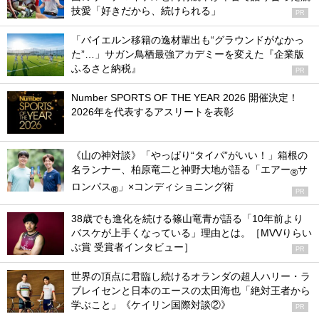
技愛「好きだから、続けられる」
PR
「バイエルン移籍の逸材輩出も“グラウンドがなかっ
た”…」サガン鳥栖最強アカデミーを変えた『企業版
ふるさと納税』
PR
Number SPORTS OF THE YEAR 2026 開催決定！
2026年を代表するアスリートを表彰
《山の神対談》「やっぱり“タイパ”がいい！」箱根の
名ランナー、柏原竜二と神野大地が語る「エアー
サ
®
ロンパス
」×コンディショニング術
®
PR
38歳でも進化を続ける篠山竜青が語る「10年前より
バスケが上手くなっている」理由とは。［MVVりらい
ぶ賞 受賞者インタビュー］
PR
世界の頂点に君臨し続けるオランダの超人ハリー・ラ
ブレイセンと日本のエースの太田海也「絶対王者から
学ぶこと」《ケイリン国際対談②》
PR