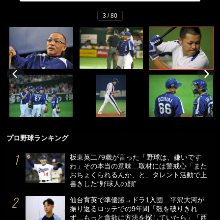
3 / 80
プロ野球ランキング
板東英二79歳が言った「野球は、嫌いです
わ」その本当の意味…取材には警戒心「また
おちょくられるんか、と」タレント活動で上
書きした“野球人の顔”
仙台育英で準優勝→ドラ1入団…平沢大河が
振り返るロッテでの9年間「殻を破りきれ
ず…もっと貪欲に方法を探していたら」「西