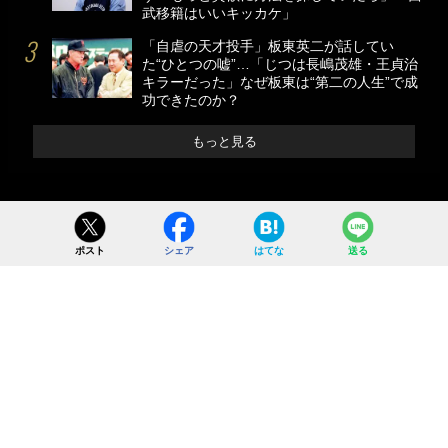
武移籍はいいキッカケ」
「自虐の天才投手」板東英二が話してい
た“ひとつの嘘”…「じつは長嶋茂雄・王貞治
キラーだった」なぜ板東は“第二の人生”で成
功できたのか？
もっと見る
ポスト
シェア
はてな
送る