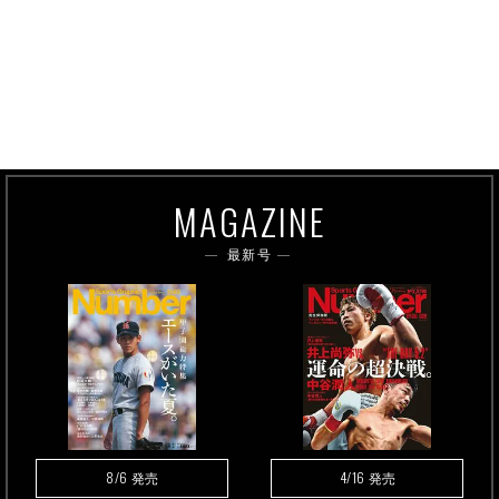
MAGAZINE
最新号
8/6
4/16
発売
発売