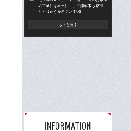
の言葉には本当に…」三浦璃来も感謝、
の
りくりゅうを変えた“転機”
りく
もっと見る
INFORMATION