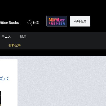
有料会員
検索
テニス
競馬
有料記事
ズバ