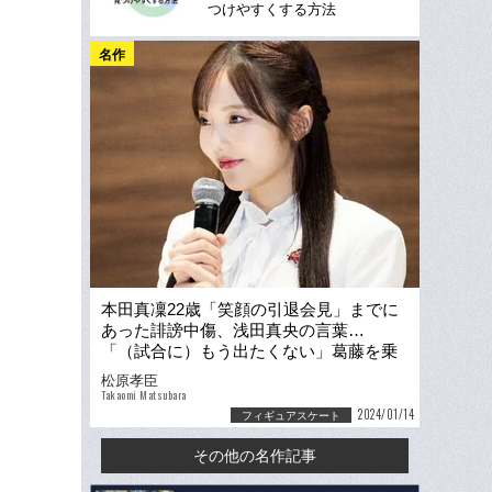
つけやすくする方法
名作
本田真凜22歳「笑顔の引退会見」までに
あった誹謗中傷、浅田真央の言葉…
「（試合に）もう出たくない」葛藤を乗
り越えた20年のスケート生活
松原孝臣
Takaomi Matsubara
2024/01/14
フィギュアスケート
その他の名作記事