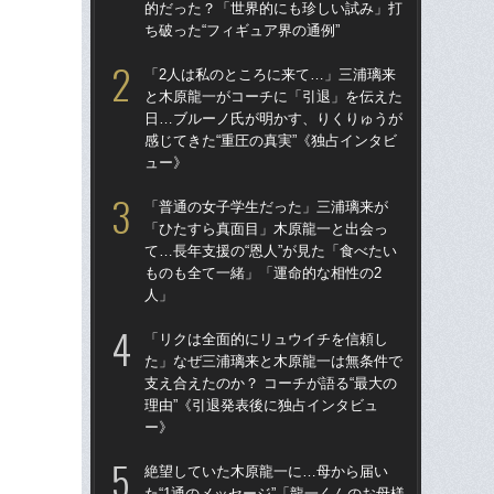
的だった？「世界的にも珍しい試み」打
的
ち破った“フィギュア界の通例”
ち破
「2人は私のところに来て…」三浦璃来
「
と木原龍一がコーチに「引退」を伝えた
と
日…ブルーノ氏が明かす、りくりゅうが
日
感じてきた“重圧の真実”《独占インタビ
感じ
ュー》
ュ
「普通の女子学生だった」三浦璃来が
「
「ひたすら真面目」木原龍一と出会っ
た
て…長年支援の“恩人”が見た「食べたい
支え
ものも全て一緒」「運命的な相性の2
理由
人」
ー
「リクは全面的にリュウイチを信頼し
「
た」なぜ三浦璃来と木原龍一は無条件で
「
支え合えたのか？ コーチが語る“最大の
て…
理由”《引退発表後に独占インタビュ
も
ー》
人
絶望していた木原龍一に…母から届い
絶
た“1通のメッセージ”「龍一くんのお母様
た“