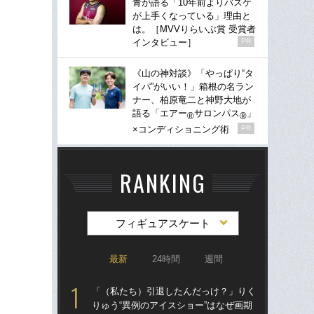
青が語る「10年前よりバスケ
が上手くなっている」理由と
は。［MVVりらいぶ賞 受賞者
インタビュー］
PR
《山の神対談》「やっぱり“タ
イパ”がいい！」箱根の名ラン
ナー、柏原竜二と神野大地が
語る「エアー
サロンパス
」
®
®
×コンディショニング術
PR
RANKING
フィギュアスケート
最新
24時間
週間
「（私たち）引退したんだっけ？」りく
「
りゅう“異例のアイスショー”はなぜ画期
りゅ