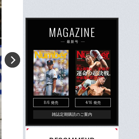
MAGAZINE
最新号
8/6
4/16
発売
発売
雑誌定期購読のご案内