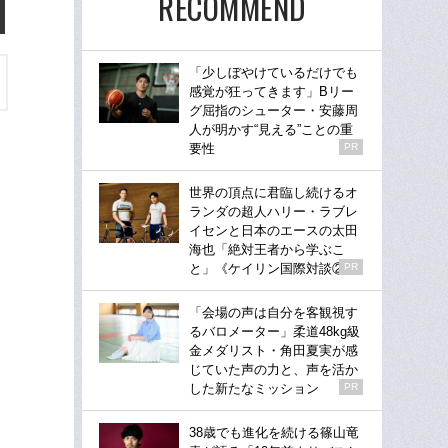
RECOMMEND
「少しぼやけているだけでも
感覚が狂ってきます」Bリー
グ屈指のシューター・安藤周
人が明かす“見える”ことの重
要性
PR
世界の頂点に君臨し続けるオ
ランダの超人ハリー・ラブレ
イセンと日本のエースの太田
海也「絶対王者から学ぶこ
と」《ケイリン国際対談②》
PR
「会場の声は自分を客観視す
るバロメーター」柔道48kg級
金メダリスト・角田夏実が感
じていた声の力と、声を活か
した新たなミッション
PR
38歳でも進化を続ける篠山竜