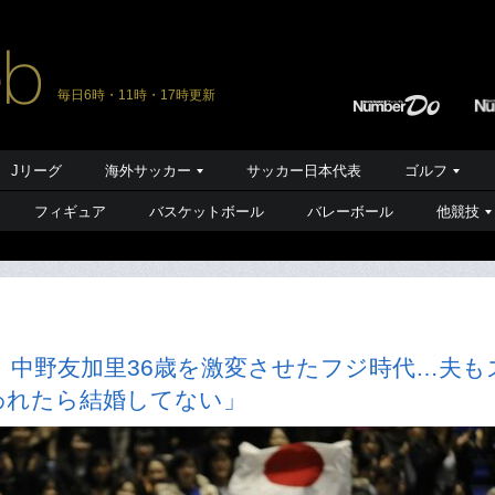
毎日6時・11時・17時更新
Jリーグ
海外サッカー
サッカー日本代表
ゴルフ
フィギュア
バスケットボール
バレーボール
他競技
」中野友加里36歳を激変させたフジ時代…夫も
われたら結婚してない」