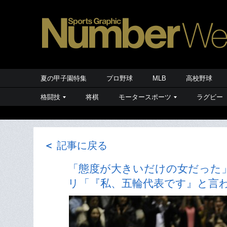
夏の甲子園特集
プロ野球
MLB
高校野球
格闘技
将棋
モータースポーツ
ラグビー
＜
記事に戻る
「態度が大きいだけの女だった
リ「『私、五輪代表です』と言