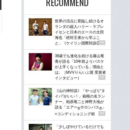
RECOMMEND
世界の頂点に君臨し続けるオ
ランダの超人ハリー・ラブレ
イセンと日本のエースの太田
海也「絶対王者から学ぶこ
と」《ケイリン国際対談②》
PR
38歳でも進化を続ける篠山竜
青が語る「10年前よりバスケ
が上手くなっている」理由と
は。［MVVりらいぶ賞 受賞者
インタビュー］
PR
《山の神対談》「やっぱり“タ
イパ”がいい！」箱根の名ラン
ナー、柏原竜二と神野大地が
語る「エアー
サロンパス
」
®
®
×コンディショニング術
PR
「少しぼやけているだけでも