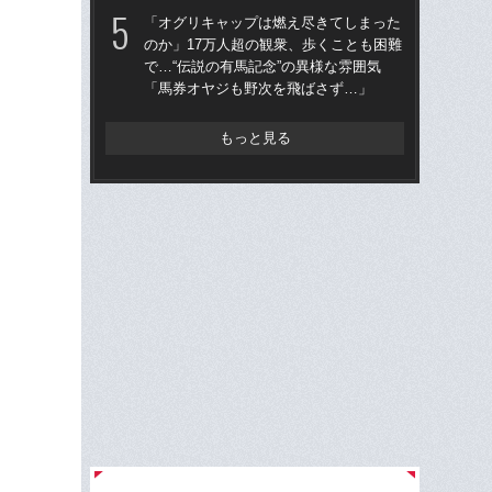
「オグリキャップは燃え尽きてしまった
「
のか」17万人超の観衆、歩くことも困難
父
で…“伝説の有馬記念”の異様な雰囲気
る“
「馬券オヤジも野次を飛ばさず…」
は“
もっと見る