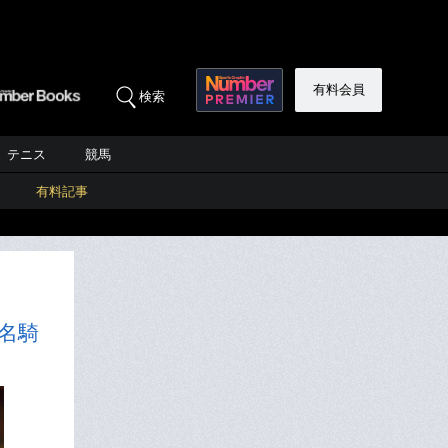
有料会員
検索
テニス
競馬
有料記事
名騎