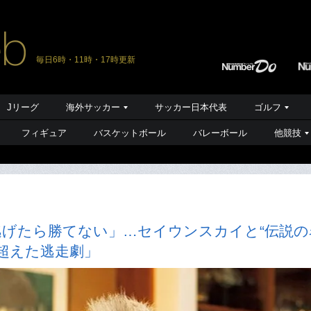
毎日6時・11時・17時更新
Jリーグ
海外サッカー
サッカー日本代表
ゴルフ
フィギュア
バスケットボール
バレーボール
他競技
逃げたら勝てない」…セイウンスカイと“伝説の
超えた逃走劇」