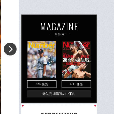
MAGAZINE
最新号
8/6
4/16
発売
発売
雑誌定期購読のご案内