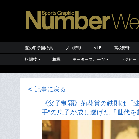
夏の甲子園特集
プロ野球
MLB
高校野球
格闘技
将棋
モータースポーツ
ラグビー
＜
記事に戻る
《父子制覇》菊花賞の鉄則は「
手”の息子が成し遂げた「世代を