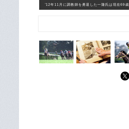
'12年11月に調教師を勇退した一隆氏は現在69歳 ©M