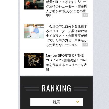
感覚が狂ってきます」Bリー
グ屈指のシューター・安藤周
人が明かす“見える”ことの重
要性
PR
「会場の声は自分を客観視す
るバロメーター」柔道48kg級
金メダリスト・角田夏実が感
じていた声の力と、声を活か
した新たなミッション
PR
Number SPORTS OF THE
YEAR 2026 開催決定！ 2026
年を代表するアスリートを表
彰
RANKING
競馬