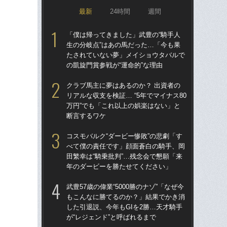
最新
24時間
週間
「僕は帰ってきました」武豊の“騎手人
「僕
生の分岐点”はあの馬だった…「今も果
生の
たされていない夢」メイショウタバルで
た
の凱旋門賞参戦が“運命的”な理由
の凱
クラブ馬主に夢はあるのか？ 出資者の
武豊
リアルな収支を検証… “5年でマイナス80
も
万円”でも「これ以上の娯楽はない」と
した
断言するワケ
が“
コスモバルク“ダービー惨敗”の悲劇「す
サ
べて僕の責任です」顔面蒼白の騎手、岡
折し
田繁幸は“騎乗批判”…残念会で懇願「来
フ
年のダービーを勝たせてください」
42
武豊57歳の偉業“5000勝のナゾ”「なぜ今
コス
もこんなに勝てるのか？」結果でかき消
べ
した引退説、今年もGIを2勝…天才騎手
田繁
が“レジェンド”と呼ばれるまで
年