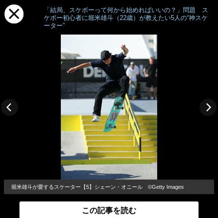
「結局、スケボーって何から始めればいいの？」問題 ス
ケボー初心者に堀米雄斗（22歳）が教えたい5人の“神スケ
ーター”
堀米雄斗​が愛するスケーター【5】シェーン・オニール ©Getty Images
この記事を読む