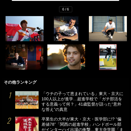
6 / 6
その他ランキング
「ウチの子って恵まれている」東大・京大に
100人以上が進学…超進学校で「ガチ部活を
する意義って何？」41歳監督が語った“意外
な答え”の真意
卒業生の大半が東大・京大・医学部に!? “偏
差値78”「関西の超進学校」ハンドボール部
がインターハイ出場の衝撃…東大寺学園「ま