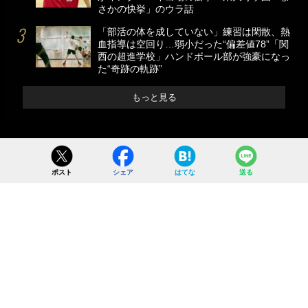
さかの快挙」のウラ話
「部活の体を成していない」練習は閑散、熱
血指導は空回り…弱小だった“偏差値78”「関
西の超進学校」ハンドボール部が強豪になっ
た“奇跡の軌跡”
もっと見る
ポスト
シェア
はてな
送る