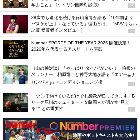
学ぶこと」《ケイリン国際対談②》
PR
38歳でも進化を続ける篠山竜青が語る「10年前より
バスケが上手くなっている」理由とは。［MVVりらい
ぶ賞 受賞者インタビュー］
PR
Number SPORTS OF THE YEAR 2026 開催決定！
2026年を代表するアスリートを表彰
《山の神対談》「やっぱり“タイパ”がいい！」箱根の
名ランナー、柏原竜二と神野大地が語る「エアー
サ
®
ロンパス
」×コンディショニング術
®
PR
「少しぼやけているだけでも感覚が狂ってきます」B
リーグ屈指のシューター・安藤周人が明かす“見え
る”ことの重要性
PR