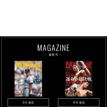
MAGAZINE
最新号
8/6
4/16
発売
発売