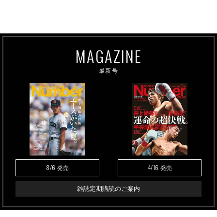
MAGAZINE
最新号
8/6
4/16
発売
発売
雑誌定期購読のご案内