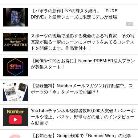
【バボラの新作】NYの輝きを纏う。「PURE
DRIVE」と最新シューズに限定モデルが登場
PR
スポーツの現場で撮影する機会のある写真家、その写
真家が撮る一瞬のシーンにスポットをあてるコンテス
トを開催します。作品受付中！
【同僚や仲間とお得に】NumberPREMIER法人プラン
が募集スタート！
【登録無料】Numberメールマガジン好評配信中。ス
ポーツの「今」をメールでお届け！
YouTubeチャンネル登録者数60,000人突破！バレーボ
ールや陸上、バスケ、野球などの選手のインタビュー
を動画で
【お知らせ】Google検索で「Number Web」の記事