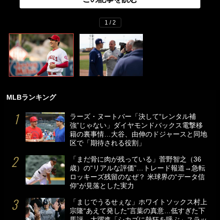
1 / 2
MLBランキング
ラーズ・ヌートバー「決して“レンタル補
強”じゃない」ダイヤモンドバックス電撃移
籍の裏事情…大谷、由伸のドジャースと同地
区で「期待される役割」
「まだ骨に肉が残っている」菅野智之（36
歳）の“リアルな評価”…トレード報道→急転
ロッキーズ残留のなぜ？ 米球界の“データ信
仰”が見落とした実力
「まじでうるせぇな」ホワイトソックス村上
宗隆“あえて発した”言葉の真意…低すぎた下
馬評→大躍進「シカゴに熱狂を呼ぶ」スラッ