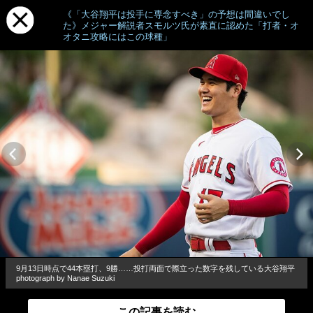
《「大谷翔平は投手に専念すべき」の予想は間違いでし
た》メジャー解説者スモルツ氏が素直に認めた「打者・オ
オタニ攻略にはこの球種」
9月13日時点で44本塁打、9勝……投打両面で際立った数字を残している大谷翔平
photograph by Nanae Suzuki
この記事を読む