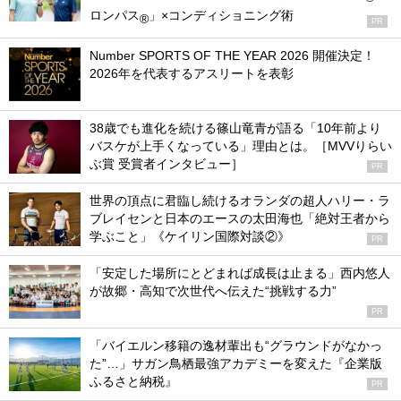
ロンパス
」×コンディショニング術
®
PR
Number SPORTS OF THE YEAR 2026 開催決定！
2026年を代表するアスリートを表彰
38歳でも進化を続ける篠山竜青が語る「10年前より
バスケが上手くなっている」理由とは。［MVVりらい
ぶ賞 受賞者インタビュー］
PR
世界の頂点に君臨し続けるオランダの超人ハリー・ラ
ブレイセンと日本のエースの太田海也「絶対王者から
学ぶこと」《ケイリン国際対談②》
PR
「安定した場所にとどまれば成長は止まる」西内悠人
が故郷・高知で次世代へ伝えた“挑戦する力”
PR
「バイエルン移籍の逸材輩出も“グラウンドがなかっ
た”…」サガン鳥栖最強アカデミーを変えた『企業版
ふるさと納税』
PR