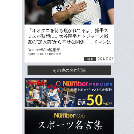
「オオタニを待ち焦がれてるよ」捕手ス
ミスが熱烈に…大谷翔平とドジャース戦
友の“加入前”から幸せな関係「エドマンは
みんなに愛される」
NumberWeb編集部
Sports Graphic Number Web
2024/10/22
MLB
その他の名作記事