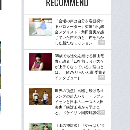
RECOMMEND
「会場の声は自分を客観視す
るバロメーター」柔道48kg級
金メダリスト・角田夏実が感
じていた声の力と、声を活か
した新たなミッション
PR
38歳でも進化を続ける篠山竜
青が語る「10年前よりバスケ
が上手くなっている」理由と
は。［MVVりらいぶ賞 受賞者
インタビュー］
PR
世界の頂点に君臨し続けるオ
ランダの超人ハリー・ラブレ
イセンと日本のエースの太田
海也「絶対王者から学ぶこ
と」《ケイリン国際対談②》
PR
《山の神対談》「やっぱり“タ