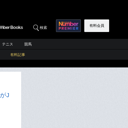
有料会員
検索
テニス
競馬
有料記事
がJ