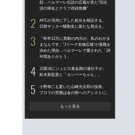
顔…ベルマーレ伝説の広報が見た“呂比
顔…
須の帰化とクラブ存続危機”
須の
AFCが済州に下した処分を検証する。
イニ
日韓サッカー騒動史に新たな視点を。
入
で育
「昨年12月に異動の内示が。私のわがま
〈
まなんです」“Jリーグ名物広報”が退職を
決めた理由…ベルマーレで愛された「29
「昨
年間ありがとう」
まな
決め
J2新潟にジュビロ黄金期の遺伝子が。
年
鈴木新監督と「カンペーちゃん」。
「妊
小野伸二も驚いた山崎光太郎の技術。
愛の
プロでの苦難は金の卵へのアシストに。
さ
早川
もっと見る
小
プ