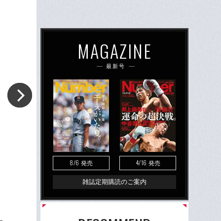
MAGAZINE
最新号
8/6
4/16
発売
発売
雑誌定期購読のご案内