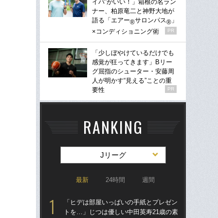
イパ”がいい！」箱根の名ラン
ナー、柏原竜二と神野大地が
語る「エアー
サロンパス
」
®
®
×コンディショニング術
PR
「少しぼやけているだけでも
感覚が狂ってきます」Bリー
グ屈指のシューター・安藤周
人が明かす“見える”ことの重
要性
PR
RANKING
Jリーグ
最新
24時間
週間
「ヒデは部屋いっぱいの手紙とプレゼン
「
トを…」じつは優しい中田英寿21歳の素
トを