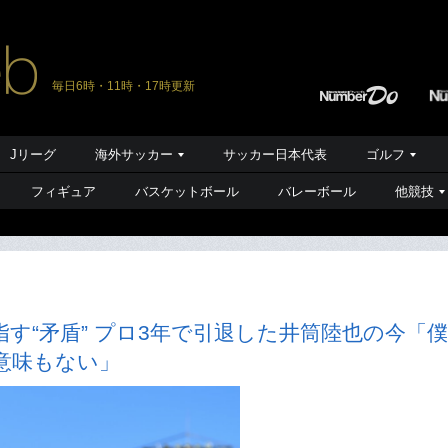
毎日6時・11時・17時更新
Jリーグ
海外サッカー
サッカー日本代表
ゴルフ
フィギュア
バスケットボール
バレーボール
他競技
す“矛盾” プロ3年で引退した井筒陸也の今「僕
意味もない」