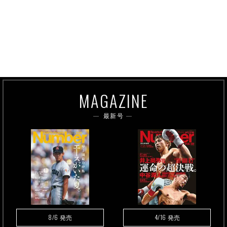
MAGAZINE
最新号
8/6
4/16
発売
発売