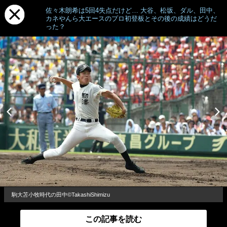
佐々木朗希は5回4失点だけど… 大谷、松坂、ダル、田中、
カネやんら大エースのプロ初登板とその後の成績はどうだ
った？
駒大苫小牧時代の田中©TakashiShimizu
この記事を読む