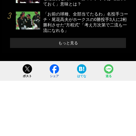
ておく」意味とは？
「お前の球種、全部当てたるわ」名投手コー
チ・尾花高夫がホークスの0勝投手3人に2桁
勝利させた“方程式”「考え方次第で二流も一
流になれる」
もっと見る
ポスト
シェア
はてな
送る