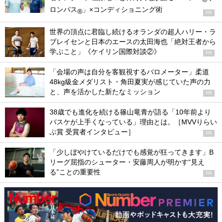
ロンパス
」×コンディショニング術
®
PR
世界の頂点に君臨し続けるオランダの超人ハリー・ラ
ブレイセンと日本のエースの太田海也「絶対王者から
学ぶこと」《ケイリン国際対談②》
PR
「会場の声は自分を客観視するバロメーター」柔道
48kg級金メダリスト・角田夏実が感じていた声の力
と、声を活かした新たなミッション
PR
38歳でも進化を続ける篠山竜青が語る「10年前より
バスケが上手くなっている」理由とは。［MVVりらい
ぶ賞 受賞者インタビュー］
PR
「少しぼやけているだけでも感覚が狂ってきます」B
リーグ屈指のシューター・安藤周人が明かす“見え
る”ことの重要性
PR