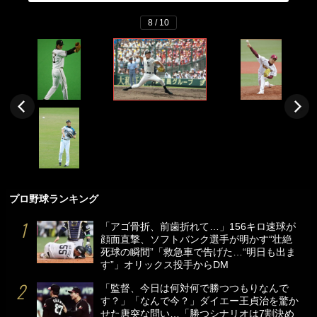
8 / 10
プロ野球ランキング
「アゴ骨折、前歯折れて…」156キロ速球が
顔面直撃、ソフトバンク選手が明かす“壮絶
死球の瞬間”「救急車で告げた…“明日も出ま
す”」オリックス投手からDM
「監督、今日は何対何で勝つつもりなんで
す？」「なんで今？」ダイエー王貞治を驚か
せた唐突な問い…「勝つシナリオは7割決め