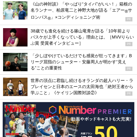
《山の神対談》「やっぱり“タイパ”がいい！」箱根の
名ランナー、柏原竜二と神野大地が語る「エアー
サ
®
ロンパス
」×コンディショニング術
®
PR
38歳でも進化を続ける篠山竜青が語る「10年前より
バスケが上手くなっている」理由とは。［MVVりらい
ぶ賞 受賞者インタビュー］
PR
「少しぼやけているだけでも感覚が狂ってきます」B
リーグ屈指のシューター・安藤周人が明かす“見え
る”ことの重要性
PR
世界の頂点に君臨し続けるオランダの超人ハリー・ラ
ブレイセンと日本のエースの太田海也「絶対王者から
学ぶこと」《ケイリン国際対談②》
PR