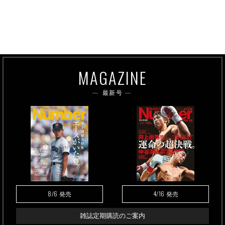
MAGAZINE
最新号
8/6
4/16
発売
発売
雑誌定期購読のご案内