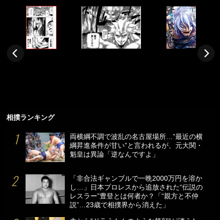
相撲ランキング
両横綱不調で波乱の名古屋場所…”最近の横
綱昇進条件が甘い”と言われるが、元大関・
魁皇は異論「逆なんですよ」
「非合法ギャンブルで一晩2000万円を溶か
し…」日本プロレスから追放された“伝説の
レスラー”豊登とは何者か？「“親方と不仲
説”…23歳で相撲界から消えた」