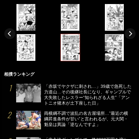
相撲ランキング
「赤坂でヤクザに刺され…」39歳で急死した
力道山…その後継社長になり、ギャンブルで
大失敗したレスラー“知られざる人生”「アン
トニオ猪木が土下座した日」
両横綱不調で波乱の名古屋場所…”最近の横
綱昇進条件が甘い”と言われるが、元大関・
魁皇は異論「逆なんですよ」