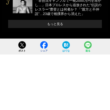
「非合法ギャンブルで一晩2000万円を溶か
し…」日本プロレスから追放された“伝説の
レスラー”豊登とは何者か？「“親方と不仲
説”…23歳で相撲界から消えた」
もっと見る
ポスト
シェア
はてな
送る