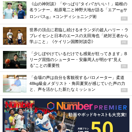
《山の神対談》「やっぱり“タイパ”がいい！」箱根の
名ランナー、柏原竜二と神野大地が語る「エアー
サ
®
ロンパス
」×コンディショニング術
®
PR
世界の頂点に君臨し続けるオランダの超人ハリー・ラ
ブレイセンと日本のエースの太田海也「絶対王者から
学ぶこと」《ケイリン国際対談②》
PR
「少しぼやけているだけでも感覚が狂ってきます」B
リーグ屈指のシューター・安藤周人が明かす“見え
る”ことの重要性
PR
「会場の声は自分を客観視するバロメーター」柔道
48kg級金メダリスト・角田夏実が感じていた声の力
と、声を活かした新たなミッション
PR