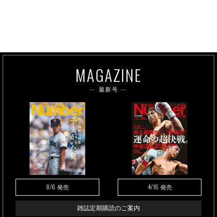
MAGAZINE
最新号
8/6
4/16
発売
発売
雑誌定期購読のご案内