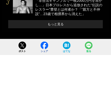
「非合法ギャンブルで一晩2000万円を溶か
し…」日本プロレスから追放された“伝説の
レスラー”豊登とは何者か？「“親方と不仲
説”…23歳で相撲界から消えた」
もっと見る
ポスト
シェア
はてな
送る