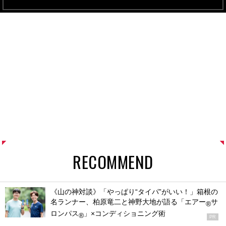
RECOMMEND
《山の神対談》「やっぱり“タイパ”がいい！」箱根の
名ランナー、柏原竜二と神野大地が語る「エアー
サ
®
ロンパス
」×コンディショニング術
®
PR