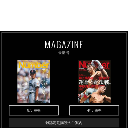
MAGAZINE
最新号
8/6
4/16
発売
発売
雑誌定期購読のご案内