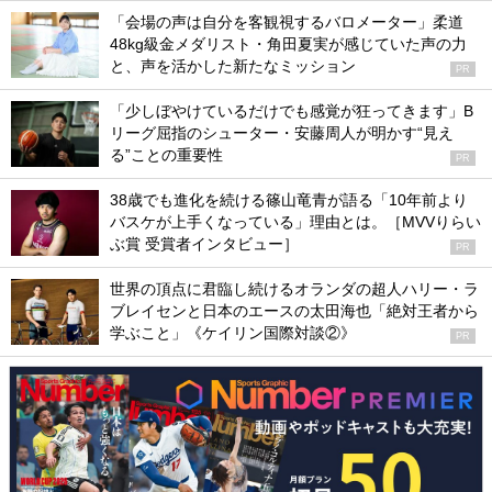
「会場の声は自分を客観視するバロメーター」柔道
48kg級金メダリスト・角田夏実が感じていた声の力
と、声を活かした新たなミッション
PR
「少しぼやけているだけでも感覚が狂ってきます」B
リーグ屈指のシューター・安藤周人が明かす“見え
る”ことの重要性
PR
38歳でも進化を続ける篠山竜青が語る「10年前より
バスケが上手くなっている」理由とは。［MVVりらい
ぶ賞 受賞者インタビュー］
PR
世界の頂点に君臨し続けるオランダの超人ハリー・ラ
ブレイセンと日本のエースの太田海也「絶対王者から
学ぶこと」《ケイリン国際対談②》
PR