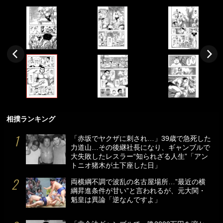
相撲ランキング
「赤坂でヤクザに刺され…」39歳で急死した
力道山…その後継社長になり、ギャンブルで
大失敗したレスラー“知られざる人生”「アン
トニオ猪木が土下座した日」
両横綱不調で波乱の名古屋場所…”最近の横
綱昇進条件が甘い”と言われるが、元大関・
魁皇は異論「逆なんですよ」