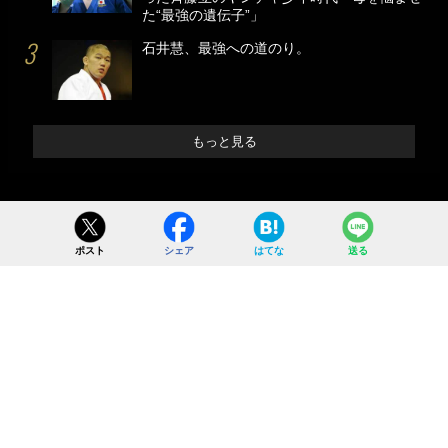
た“最強の遺伝子”」
石井慧、最強への道のり。
もっと見る
ポスト
シェア
はてな
送る