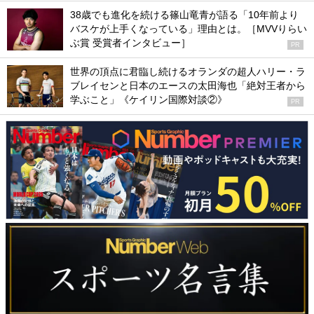
38歳でも進化を続ける篠山竜青が語る「10年前より
バスケが上手くなっている」理由とは。［MVVりらい
ぶ賞 受賞者インタビュー］
PR
世界の頂点に君臨し続けるオランダの超人ハリー・ラ
ブレイセンと日本のエースの太田海也「絶対王者から
学ぶこと」《ケイリン国際対談②》
PR