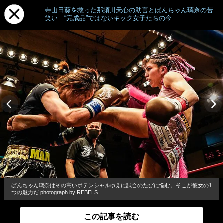
寺山日葵を救った那須川天心の助言とぱんちゃん璃奈の苦
笑い “完成品”ではないキック女子たちの今
ぱんちゃん璃奈はその高いポテンシャルゆえに試合のたびに悩む。そこが彼女の1
つの魅力だ photograph by REBELS
この記事を読む