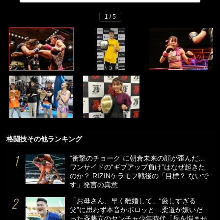
1 / 5
格闘技その他ランキング
“衝撃のチョーク”に朝倉未来の顔が歪んだ…
ワンサイドの“ギブアップ負け”はなぜ起きた
のか？ RIZINケラモフ戦後の「目標？ ないで
す」発言の真意
「お母さん、早く離婚して」“厳しすぎる
父”に思わず本音がポロッと…柔道が嫌いだ
った斉藤立のヤンチャ少年時代「母を悩ませ