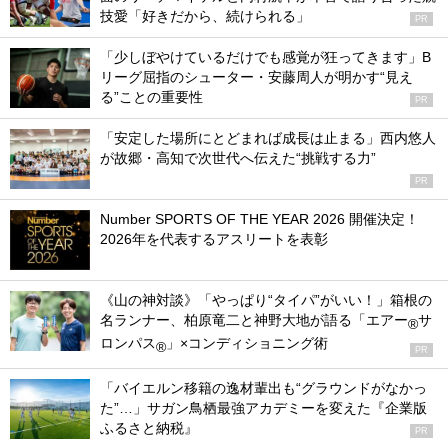
技愛「好きだから、続けられる」
PR
「少しぼやけているだけでも感覚が狂ってきます」B
リーグ屈指のシューター・安藤周人が明かす“見え
る”ことの重要性
PR
「安定した場所にとどまれば成長は止まる」西内悠人
が故郷・高知で次世代へ伝えた“挑戦する力”
PR
Number SPORTS OF THE YEAR 2026 開催決定！
2026年を代表するアスリートを表彰
《山の神対談》「やっぱり“タイパ”がいい！」箱根の
名ランナー、柏原竜二と神野大地が語る「エアー
サ
®
ロンパス
」×コンディショニング術
®
PR
「バイエルン移籍の逸材輩出も“グラウンドがなかっ
た”…」サガン鳥栖最強アカデミーを変えた『企業版
ふるさと納税』
PR