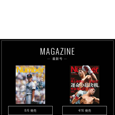
MAGAZINE
最新号
8/6
4/16
発売
発売