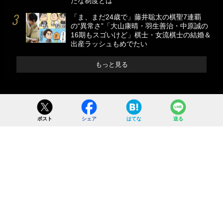
たな制度とは
「ま、まだ24歳で」藤井聡太の棋聖7連覇
の“異常さ”「大山康晴・羽生善治・中原誠の
16期もスゴいけど」棋士・女流棋士の結婚＆
出産ラッシュもめでたい
もっと見る
ポスト
シェア
はてな
送る