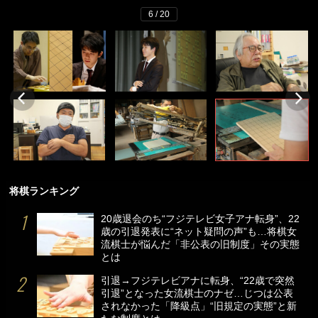
6 / 20
将棋ランキング
20歳退会のち“フジテレビ女子アナ転身”、22
歳の引退発表に“ネット疑問の声”も…将棋女
流棋士が悩んだ「非公表の旧制度」その実態
とは
引退→フジテレビアナに転身、“22歳で突然
引退”となった女流棋士のナゼ…じつは公表
されなかった「降級点」“旧規定の実態”と新