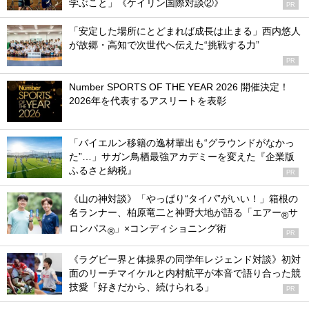
学ぶこと」《ケイリン国際対談②》
PR
「安定した場所にとどまれば成長は止まる」西内悠人
が故郷・高知で次世代へ伝えた“挑戦する力”
PR
Number SPORTS OF THE YEAR 2026 開催決定！
2026年を代表するアスリートを表彰
「バイエルン移籍の逸材輩出も“グラウンドがなかっ
た”…」サガン鳥栖最強アカデミーを変えた『企業版
ふるさと納税』
PR
《山の神対談》「やっぱり“タイパ”がいい！」箱根の
名ランナー、柏原竜二と神野大地が語る「エアー
サ
®
ロンパス
」×コンディショニング術
®
PR
《ラグビー界と体操界の同学年レジェンド対談》初対
面のリーチマイケルと内村航平が本音で語り合った競
技愛「好きだから、続けられる」
PR