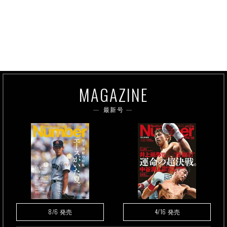
MAGAZINE
最新号
8/6
4/16
発売
発売