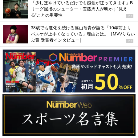
「少しぼやけているだけでも感覚が狂ってきます」B
リーグ屈指のシューター・安藤周人が明かす“見え
る”ことの重要性
PR
38歳でも進化を続ける篠山竜青が語る「10年前より
バスケが上手くなっている」理由とは。［MVVりらい
ぶ賞 受賞者インタビュー］
PR