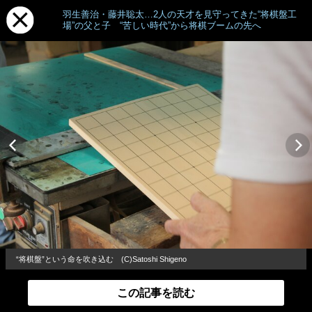
羽生善治・藤井聡太…2人の天才を見守ってきた“将棋盤工
場”の父と子 “苦しい時代”から将棋ブームの先へ
“将棋盤”という命を吹き込む (C)Satoshi Shigeno
この記事を読む