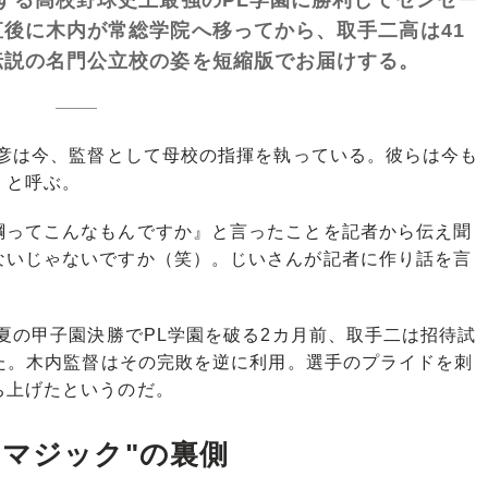
後に木内が常総学院へ移ってから、取手二高は41
伝説の名門公立校の姿を短縮版でお届けする。
和彦は今、監督として母校の指揮を執っている。彼らは今も
」と呼ぶ。
綱ってこんなもんですか』と言ったことを記者から伝え聞
ないじゃないですか（笑）。じいさんが記者に作り話を言
夏の甲子園決勝でPL学園を破る2カ月前、取手二は招待試
いた。木内監督はその完敗を逆に利用。選手のプライドを刺
ち上げたというのだ。
内マジック"の裏側