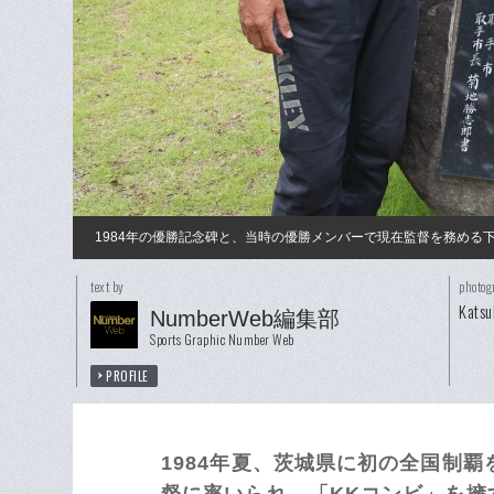
1984年の優勝記念碑と、当時の優勝メンバーで現在監督を務める
text by
photog
Katsu
NumberWeb編集部
Sports Graphic Number Web
PROFILE
1984年夏、茨城県に初の全国制
督に率いられ、「KKコンビ」を擁