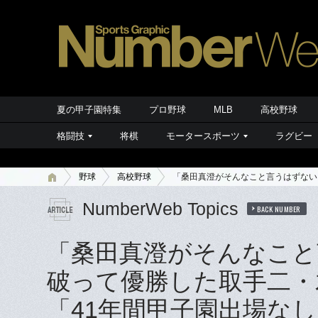
夏の甲子園特集
プロ野球
MLB
高校野球
格闘技
将棋
モータースポーツ
ラグビー
野球
高校野球
「桑田真澄がそんなこと言うはずない
NumberWeb Topics
BACK NUMBER
「桑田真澄がそんなこと
破って優勝した取手二・
「41年間甲子園出場な