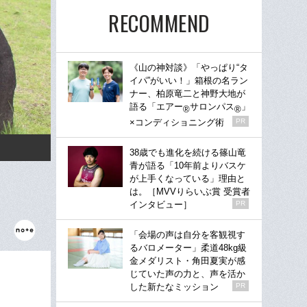
RECOMMEND
《山の神対談》「やっぱり“タ
イパ”がいい！」箱根の名ラン
ナー、柏原竜二と神野大地が
語る「エアー
サロンパス
」
®
®
×コンディショニング術
PR
38歳でも進化を続ける篠山竜
青が語る「10年前よりバスケ
が上手くなっている」理由と
は。［MVVりらいぶ賞 受賞者
インタビュー］
PR
「会場の声は自分を客観視す
るバロメーター」柔道48kg級
金メダリスト・角田夏実が感
じていた声の力と、声を活か
した新たなミッション
PR