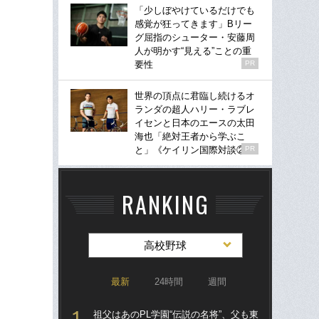
「少しぼやけているだけでも
感覚が狂ってきます」Bリー
グ屈指のシューター・安藤周
人が明かす“見える”ことの重
要性
PR
世界の頂点に君臨し続けるオ
ランダの超人ハリー・ラブレ
イセンと日本のエースの太田
海也「絶対王者から学ぶこ
と」《ケイリン国際対談②》
PR
RANKING
高校野球
最新
24時間
週間
祖父はあのPL学園“伝説の名将”、父も東
祖父