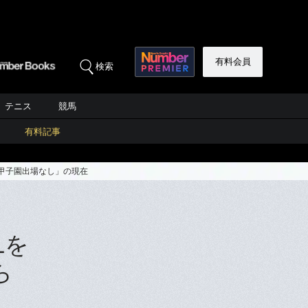
有料会員
検索
テニス
競馬
有料記事
間甲子園出場なし」の現在
Lを
ら