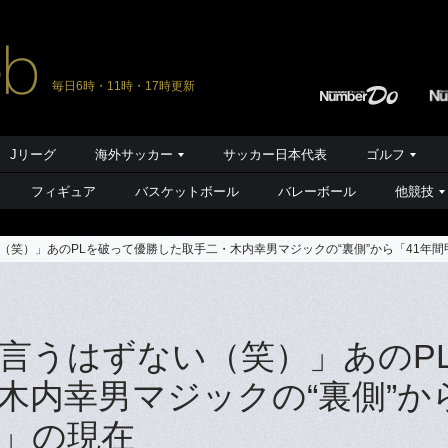
毎日6時・11時・17時更新
Jリーグ
海外サッカー
サッカー日本代表
ゴルフ
フィギュア
バスケットボール
バレーボール
他競技
（笑）」あのPLを破って優勝した取手二・木内幸男マジックの“裏側”から「41年
言うはずない（笑）」あのP
木内幸男マジックの“裏側”か
し」の現在