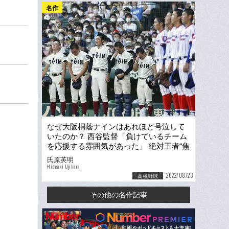
名作
なぜ大阪桐蔭ナインはあれほど号泣して
いたのか？ 西谷監督「負けているチーム
を応援する雰囲気があった」 絶対王者“焦
り”の正体とは…
氏原英明
Hideaki Ujihara
2022/08/23
高校野球
その他の名作記事