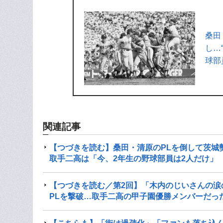
桑田
し…
球部
関連記事
【つづきを読む】桑田・清原のPLを倒して茨城
取手二高は「今、2年生の野球部員は2人だけ」
【つづきを読む／第2回】「木内のじいさんの涙
PLを撃破…取手二高の甲子園優勝メンバーだっ