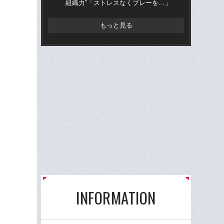
組織力”「ストレスなくプレーを…」
組織
もっと見る
INFORMATION