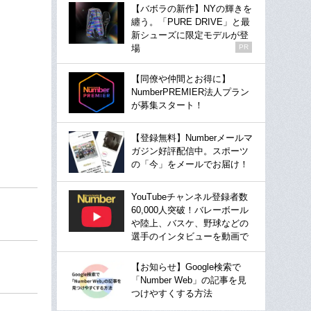
【バボラの新作】NYの輝きを
纏う。「PURE DRIVE」と最
新シューズに限定モデルが登
場
PR
【同僚や仲間とお得に】
NumberPREMIER法人プラン
が募集スタート！
【登録無料】Numberメールマ
ガジン好評配信中。スポーツ
の「今」をメールでお届け！
YouTubeチャンネル登録者数
60,000人突破！バレーボール
や陸上、バスケ、野球などの
選手のインタビューを動画で
【お知らせ】Google検索で
「Number Web」の記事を見
つけやすくする方法