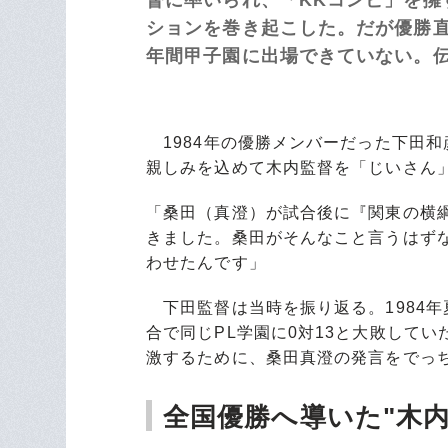
ションを巻き起こした。だが優勝直
年間甲子園に出場できていない。
1984年の優勝メンバーだった下田
親しみを込めて木内監督を「じいさん
「桑田（真澄）が試合後に『関東の横
きました。桑田がそんなこと言うはず
わせたんです」
下田監督は当時を振り返る。1984年
合で同じPL学園に0対13と大敗して
激するために、桑田真澄の発言をでっ
全国優勝へ導いた"木