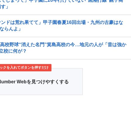
でしまって」甲子園に20年行けていない“黒潮打線”銚子商
指す」
ンドは荒れ果てて」甲子園春夏16回出場・九州の古豪はな
くならんよ」
」高校野球“消えた名門”箕島高校の今…地元の人が「昔は強か
立校に何が？
ックを入れてボタンを押すだけ
Number Webを見つけやすくする