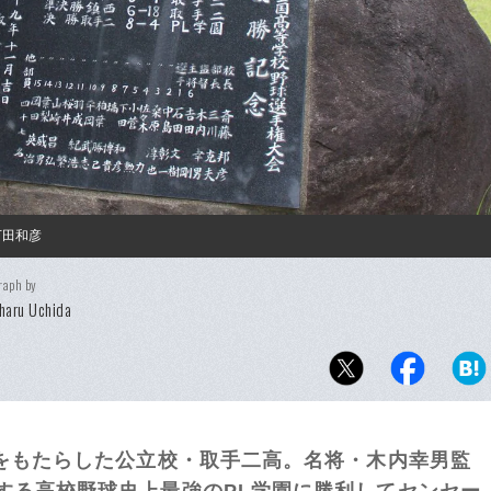
下田和彦
raph by
haru Uchida
覇をもたらした公立校・取手二高。名将・木内幸男監
する高校野球史上最強のPL学園に勝利してセンセー