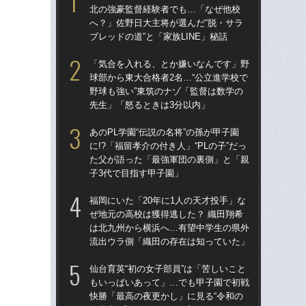
北の強豪監督経験者でも…「なぜ他校
北
へ？」佐野日大主将が選んだ“脱・サラ
へ？
ブレッドの道”と「家族LINE」秘話
ブレ
「気合を入れる、とか嫌いなんです」野
「
球部から東大合格者2名…“公立進学校で
球部
野球も強い”東筑のナゾ「監督は数学の
野球
先生」「怒るときは3分以内」
先
あのPL学園“伝説の名将”の孫が甲子園
あの
に!?「福留孝介の付き人」“PLの子”だっ
に!
た父が語った「最強軍団の裏側」と「親
た
子3代で目指す甲子園」
子3
福岡にいた「20年に1人の天才投手」な
「
ぜ地元の高校は獲得逃した？ 織田翔希
なぜ
は北九州から横浜へ…有望中学生の県外
進
流出ウラ側「織田の存在は知っていた」
な
仙台育英“初の女子部員”は「苦しいこと
仙台
もいっぱいあって」…でも甲子園で初戦
も
快勝「最高の夜更かし」に見る“令和の
快勝