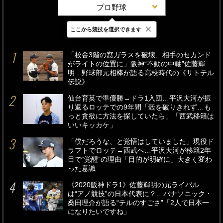
プロ野球
×
ここから競技を選択できます
最新
24時間
週間
「校舎3階の窓ガラスを破壊、相手のセカンド
がライトの位置に」阪神“不動の中軸”佐藤輝
明…野球部元相棒が語る高校時代の《サトテル
伝説》
仙台育英で準優勝→ドラ1入団…平沢大河が振
り返るロッテでの9年間「殻を破りきれず…も
っと貪欲に方法を探していたら」「西武移籍は
いいキッカケ」
「僕だろうな、と覚悟はしていました」現役ド
ラフトでロッテ→西武へ…平沢大河が移籍2年
目で“覚醒”の理由「目的が明確に」大きく変わ
った意識
《2020阪神ドラ1》佐藤輝明の元ライバル
は“アノ競技”の日本代表に？…パナソニック・
桑田理介が語る“テルのすごさ”「2人で日本一
になりたいですね」