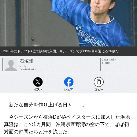
2016年にドラフト4位で阪神に入団。今シーズンでプロ9年目を迎える26歳だ
photograph by
石塚隆
JIJI PRESS
text by
Takashi Ishizuka
ポスト
シェア
コピー
新たな自分を作り上げる日々――。
今シーズンから横浜DeNAベイスターズに加入した浜地
真澄は、この1カ月間、沖縄県宜野湾の空の下で、ほぼ初
対面の仲間たちと汗を流した。