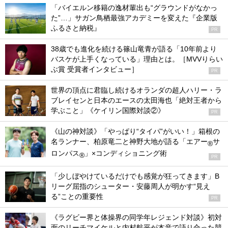
「バイエルン移籍の逸材輩出も“グラウンドがなかっ
た”…」サガン鳥栖最強アカデミーを変えた『企業版
ふるさと納税』
PR
38歳でも進化を続ける篠山竜青が語る「10年前より
バスケが上手くなっている」理由とは。［MVVりらい
ぶ賞 受賞者インタビュー］
PR
世界の頂点に君臨し続けるオランダの超人ハリー・ラ
ブレイセンと日本のエースの太田海也「絶対王者から
学ぶこと」《ケイリン国際対談②》
PR
《山の神対談》「やっぱり“タイパ”がいい！」箱根の
名ランナー、柏原竜二と神野大地が語る「エアー
サ
®
ロンパス
」×コンディショニング術
®
PR
「少しぼやけているだけでも感覚が狂ってきます」B
リーグ屈指のシューター・安藤周人が明かす“見え
る”ことの重要性
PR
《ラグビー界と体操界の同学年レジェンド対談》初対
面のリーチマイケルと内村航平が本音で語り合った競