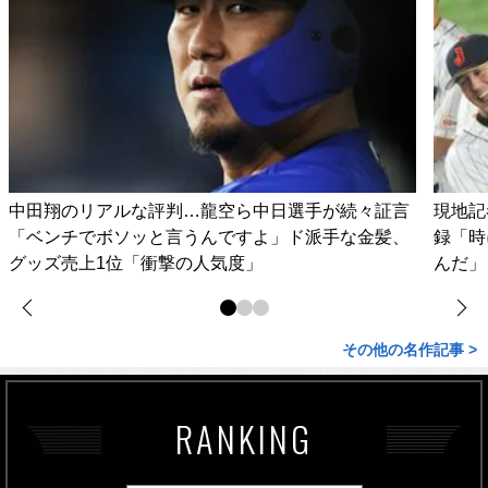
中田翔のリアルな評判…龍空ら中日選手が続々証言
現地記
「ベンチでボソッと言うんですよ」ド派手な金髪、
録「時
グッズ売上1位「衝撃の人気度」
んだ」
その他の名作記事 >
RANKING