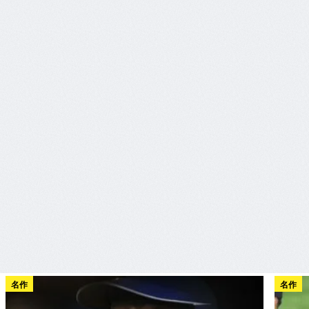
名作
名作