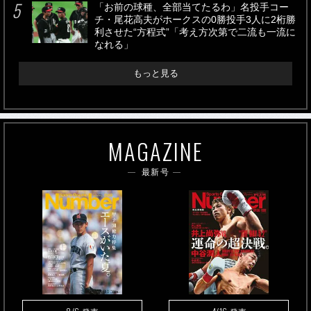
「お前の球種、全部当てたるわ」名投手コー
チ・尾花高夫がホークスの0勝投手3人に2桁勝
利させた“方程式”「考え方次第で二流も一流に
なれる」
もっと見る
MAGAZINE
最新号