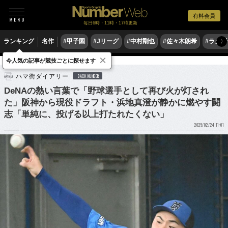
有料会員
毎日6時・11時・17時更新
ランキング
名作
#甲子園
#Jリーグ
#中村剛也
#佐々木朗希
#ラグ
〉
×
今人気の記事が競技ごとに探せます
野球
プロ野球
ハマ街ダイアリー
BACK NUMBER
DeNAの熱い言葉で「野球選手として再び火が灯され
た」阪神から現役ドラフト・浜地真澄が静かに燃やす闘
志「単純に、投げる以上打たれたくない」
2025/02/24 11:01