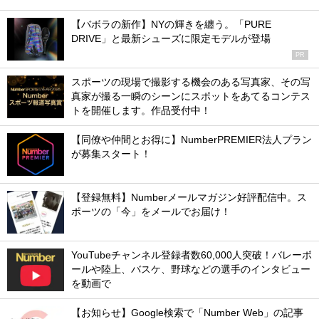
【バボラの新作】NYの輝きを纏う。「PURE
DRIVE」と最新シューズに限定モデルが登場
PR
スポーツの現場で撮影する機会のある写真家、その写
真家が撮る一瞬のシーンにスポットをあてるコンテス
トを開催します。作品受付中！
【同僚や仲間とお得に】NumberPREMIER法人プラン
が募集スタート！
【登録無料】Numberメールマガジン好評配信中。ス
ポーツの「今」をメールでお届け！
YouTubeチャンネル登録者数60,000人突破！バレーボ
ールや陸上、バスケ、野球などの選手のインタビュー
を動画で
【お知らせ】Google検索で「Number Web」の記事