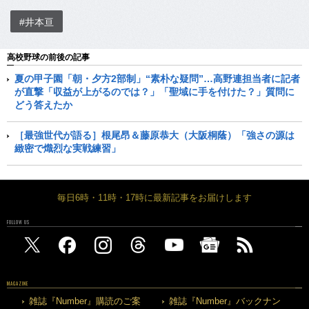
#井本亘
高校野球の前後の記事
夏の甲子園「朝・夕方2部制」“素朴な疑問”…高野連担当者に記者
が直撃「収益が上がるのでは？」「聖域に手を付けた？」質問に
どう答えたか
［最強世代が語る］根尾昂＆藤原恭大（大阪桐蔭）「強さの源は
緻密で熾烈な実戦練習」
毎日6時・11時・17時に最新記事をお届けします
FOLLOW US
MAGAZINE
雑誌『Number』購読のご案
雑誌『Number』バックナン