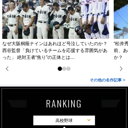
なぜ大阪桐蔭ナインはあれほど号泣していたのか？
“松井
西谷監督「負けているチームを応援する雰囲気があ
前、あ
った」 絶対王者“焦り”の正体とは…
か？
その他の名作記事 >
RANKING
高校野球