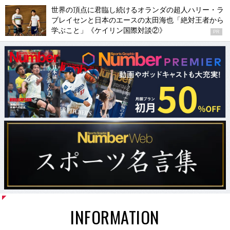
世界の頂点に君臨し続けるオランダの超人ハリー・ラ
ブレイセンと日本のエースの太田海也「絶対王者から
学ぶこと」《ケイリン国際対談②》
PR
INFORMATION