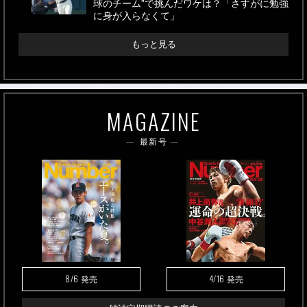
球のチーム”で挑んだワケは？「さすがに勉強
に身が入らなくて」
もっと見る
MAGAZINE
最新号
8/6
4/16
発売
発売