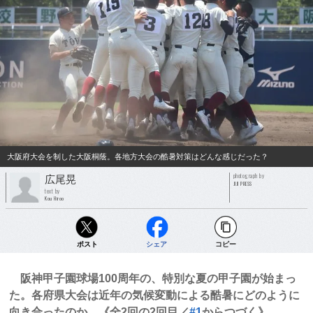
大阪府大会を制した大阪桐蔭。各地方大会の酷暑対策はどんな感じだった？
photograph by
広尾晃
JIJI PRESS
text by
Kou Hiroo
ポスト
シェア
コピー
阪神甲子園球場100周年の、特別な夏の甲子園が始まっ
た。各府県大会は近年の気候変動による酷暑にどのように
向き合ったのか。《全2回の2回目／
#1
からつづく》