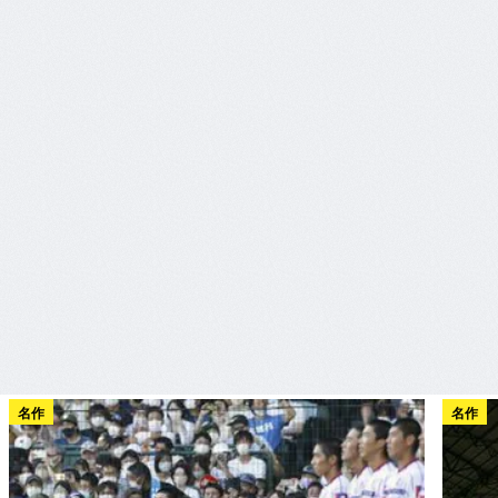
名作
名作