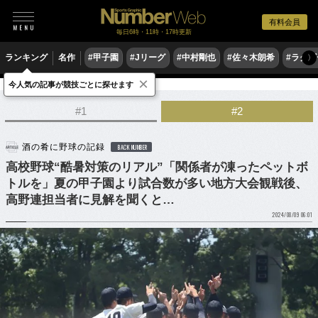
有料会員
毎日6時・11時・17時更新
ランキング
名作
#甲子園
#Jリーグ
#中村剛也
#佐々木朗希
#ラグ
〉
×
今人気の記事が競技ごとに探せます
野球
高校野球
#1
#2
酒の肴に野球の記録
BACK NUMBER
高校野球“酷暑対策のリアル”「関係者が凍ったペットボ
トルを」夏の甲子園より試合数が多い地方大会観戦後、
高野連担当者に見解を聞くと…
2024/08/09 06:01