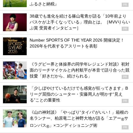
ふるさと納税』
PR
38歳でも進化を続ける篠山竜青が語る「10年前より
バスケが上手くなっている」理由とは。［MVVりらい
ぶ賞 受賞者インタビュー］
PR
Number SPORTS OF THE YEAR 2026 開催決定！
2026年を代表するアスリートを表彰
《ラグビー界と体操界の同学年レジェンド対談》初対
面のリーチマイケルと内村航平が本音で語り合った競
技愛「好きだから、続けられる」
PR
「少しぼやけているだけでも感覚が狂ってきます」B
リーグ屈指のシューター・安藤周人が明かす“見え
る”ことの重要性
PR
《山の神対談》「やっぱり“タイパ”がいい！」箱根の
名ランナー、柏原竜二と神野大地が語る「エアー
サ
®
ロンパス
」×コンディショニング術
®
PR