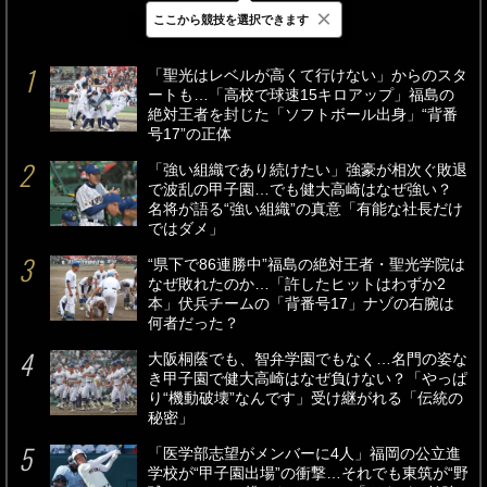
×
ここから競技を選択できます
最新
24時間
週間
「聖光はレベルが高くて行けない」からのスタ
ートも…「高校で球速15キロアップ」福島の
絶対王者を封じた「ソフトボール出身」“背番
号17”の正体
「強い組織であり続けたい」強豪が相次ぐ敗退
で波乱の甲子園…でも健大高崎はなぜ強い？
名将が語る“強い組織”の真意「有能な社長だけ
ではダメ」
“県下で86連勝中”福島の絶対王者・聖光学院は
なぜ敗れたのか…「許したヒットはわずか2
本」伏兵チームの「背番号17」ナゾの右腕は
何者だった？
大阪桐蔭でも、智弁学園でもなく…名門の姿な
き甲子園で健大高崎はなぜ負けない？「やっぱ
り“機動破壊”なんです」受け継がれる「伝統の
秘密」
「医学部志望がメンバーに4人」福岡の公立進
学校が“甲子園出場”の衝撃…それでも東筑が“野