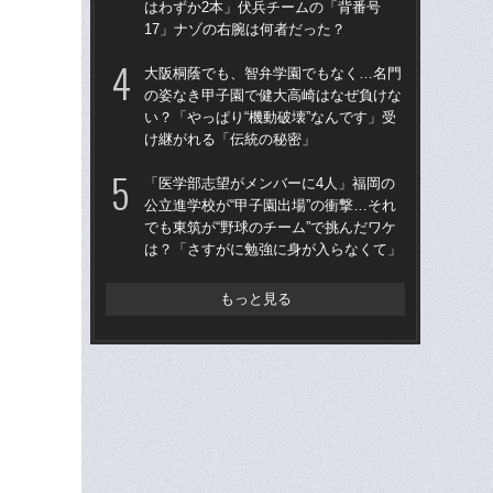
はわずか2本」伏兵チームの「背番号
でも
17」ナゾの右腕は何者だった？
は
大阪桐蔭でも、智弁学園でもなく…名門
「
の姿なき甲子園で健大高崎はなぜ負けな
ぐ
い？「やっぱり“機動破壊”なんです」受
なぜ
け継がれる「伝統の秘密」
「
「医学部志望がメンバーに4人」福岡の
「
公立進学校が“甲子園出場”の衝撃…それ
なぜ
でも東筑が“野球のチーム”で挑んだワケ
進
は？「さすがに勉強に身が入らなくて」
な
もっと見る