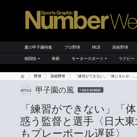
夏の甲子園特集
プロ野球
MLB
高校野球
格闘技
将棋
モータースポーツ
ラグビー
野球
高校野球
「練習ができない」「体にキレが…」
甲子園の風
BACK NUMBER
「練習ができない」「体
惑う監督と選手〈日大東
もプレーボール遅延〉