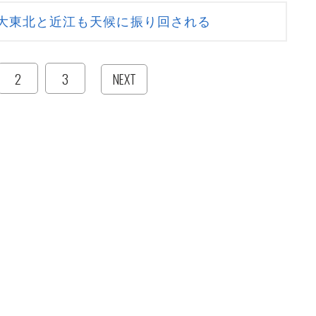
大東北と近江も天候に振り回される
2
3
NEXT