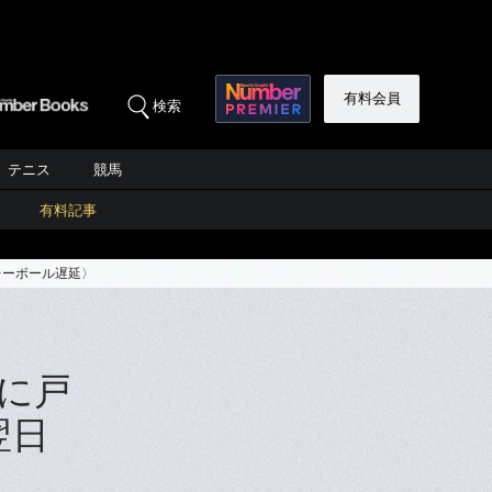
有料会員
検索
テニス
競馬
有料記事
レーボール遅延〉
に戸
翌日