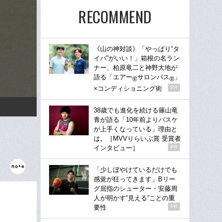
RECOMMEND
《山の神対談》「やっぱり“タ
イパ”がいい！」箱根の名ラン
ナー、柏原竜二と神野大地が
語る「エアー
サロンパス
」
®
®
×コンディショニング術
PR
38歳でも進化を続ける篠山竜
青が語る「10年前よりバスケ
が上手くなっている」理由と
は。［MVVりらいぶ賞 受賞者
インタビュー］
PR
「少しぼやけているだけでも
感覚が狂ってきます」Bリー
グ屈指のシューター・安藤周
人が明かす“見える”ことの重
要性
PR