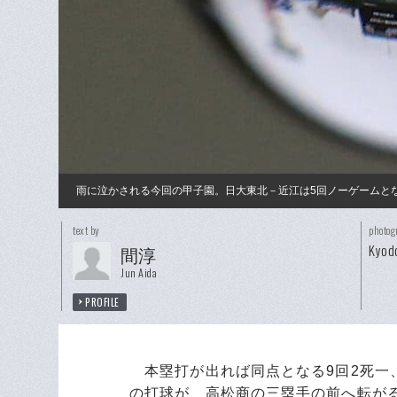
雨に泣かされる今回の甲子園。日大東北－近江は5回ノーゲームと
text by
photog
Kyod
間淳
Jun Aida
PROFILE
本塁打が出れば同点となる9回2死一
の打球が、高松商の三塁手の前へ転が