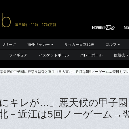
毎日6時・11時・17時更新
Jリーグ
海外サッカー
サッカー日本代表
ゴルフ
フィギュア
バスケットボール
バレーボール
他競技
悪天候の甲子園に戸惑う監督と選手〈日大東北－近江は5回ノーゲーム→翌日もプ
にキレが…」悪天候の甲子園
北－近江は5回ノーゲーム→