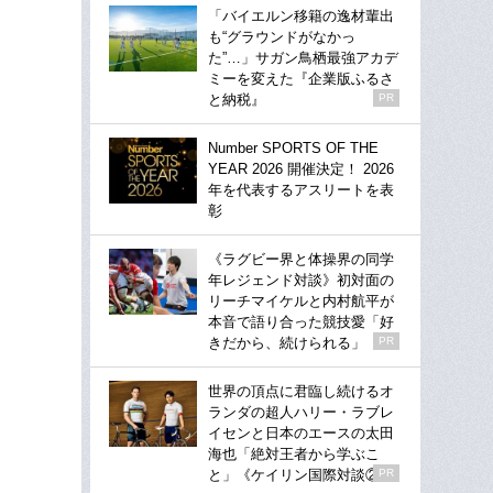
「バイエルン移籍の逸材輩出
も“グラウンドがなかっ
た”…」サガン鳥栖最強アカデ
ミーを変えた『企業版ふるさ
と納税』
PR
Number SPORTS OF THE
YEAR 2026 開催決定！ 2026
年を代表するアスリートを表
彰
《ラグビー界と体操界の同学
年レジェンド対談》初対面の
リーチマイケルと内村航平が
本音で語り合った競技愛「好
きだから、続けられる」
PR
世界の頂点に君臨し続けるオ
ランダの超人ハリー・ラブレ
イセンと日本のエースの太田
海也「絶対王者から学ぶこ
と」《ケイリン国際対談②》
PR