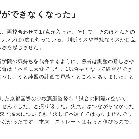
習ができなくなった」
、両校合わせて17点が入った。そして、そのほとんどの
のランプは6度も灯っている。判断ミスや単純なミスが目立
しさを感じさせた。
学院の気持ちを代弁するように、勝者は調整の難しさや
監督は「本当に大変でした。1試合早くなって練習ができ
どうしようと練習の計画で戸惑うところもありました」と
利した京都国際の小牧憲継監督も「試合の間隔が空いて、
ませんでした」と振り返った。失点にはつながらなかった
の森下瑠大についても「決して本調子ではありませんでし
がなかったです。本来、ストレートはもっと伸びるので」