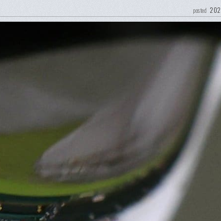
202
posted