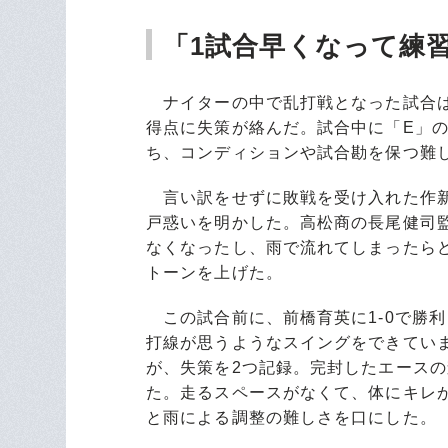
「1試合早くなって練
ナイターの中で乱打戦となった試合は
得点に失策が絡んだ。試合中に「E」
ち、コンディションや試合勘を保つ難
言い訳をせずに敗戦を受け入れた作新
戸惑いを明かした。高松商の長尾健司
なくなったし、雨で流れてしまったら
トーンを上げた。
この試合前に、前橋育英に1-0で勝
打線が思うようなスイングをできてい
が、失策を2つ記録。完封したエース
た。走るスペースがなくて、体にキレ
と雨による調整の難しさを口にした。