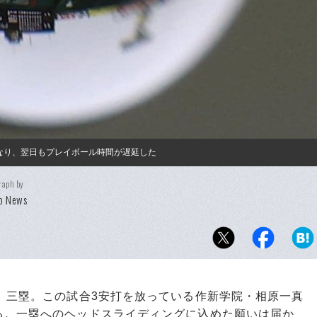
なり、翌日もプレイボール時間が遅延した
raph by
o News
、三塁。この試合3安打を放っている作新学院・相原一真
る。一塁へのヘッドスライディングに込めた願いは届か