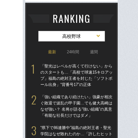
RANKING
高校野球
最新
24時間
週間
「聖光はレベルが高くて行けない」から
「
のスタートも…「高校で球速15キロアッ
のス
プ」福島の絶対王者を封じた「ソフトボ
プ
ール出身」“背番号17”の正体
ール
「強い組織であり続けたい」強豪が相次
“県
ぐ敗退で波乱の甲子園…でも健大高崎は
学
なぜ強い？ 名将が語る“強い組織”の真意
は
「有能な社長だけではダメ」
17
“県下で86連勝中”福島の絶対王者・聖光
「
学院はなぜ敗れたのか…「許したヒット
公立