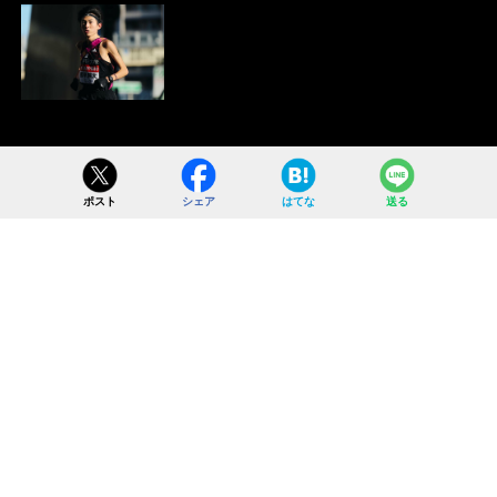
ポスト
シェア
はてな
送る