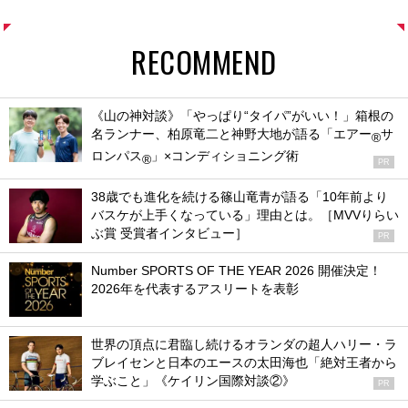
RECOMMEND
《山の神対談》「やっぱり“タイパ”がいい！」箱根の
名ランナー、柏原竜二と神野大地が語る「エアー
サ
®
ロンパス
」×コンディショニング術
®
PR
38歳でも進化を続ける篠山竜青が語る「10年前より
バスケが上手くなっている」理由とは。［MVVりらい
ぶ賞 受賞者インタビュー］
PR
Number SPORTS OF THE YEAR 2026 開催決定！
2026年を代表するアスリートを表彰
世界の頂点に君臨し続けるオランダの超人ハリー・ラ
ブレイセンと日本のエースの太田海也「絶対王者から
学ぶこと」《ケイリン国際対談②》
PR