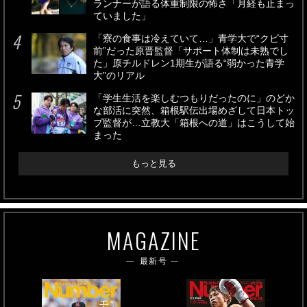
ランナーが語る体重制限の怖さ「月経も止まっ
ていました」
「寮の食事は冷えていて…」青学大で“クビ寸
前”だった原晋監督「サポート体制は未熟でし
た」原チルドレン1期生が語る“弱かった青学
大”のリアル
「学生生活を楽しむつもりだったのに」のどか
な部活に突然、箱根駅伝出場めざして日本トッ
プ監督が…立教大「箱根への道」はこうして始
まった
もっと見る
MAGAZINE
最新号