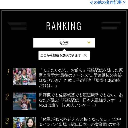
その他の名作記事 >
RANKING
駅伝
×
ここから競技を選択できます
最新
24時間
週間
「モテたいだろ、お前ら」箱根駅伝を逃した原
晋と青学大“最後のチャンス”…学連選抜の奇跡
はなぜ起きた？ 教え子の証言「監督もあの時
だけは…」
田澤廉でも佐藤悠基でも渡辺康幸でもない…あ
なたが選ぶ「箱根駅伝・日本人最強ランナー」
No.1は誰？《700人アンケート》
「体重が43kgを超えると怖くなって…」“全中
＆インハイ出場→駅伝日本一の実業団”の女子