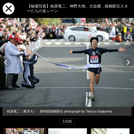
【秘蔵写真】柏原竜二、神野大地、大迫傑…箱根駅伝スタ
ーたちの名シーン
柏原竜二（東洋大） 第88回箱根駅伝 photograph by Takuya Sugiyama
1/106