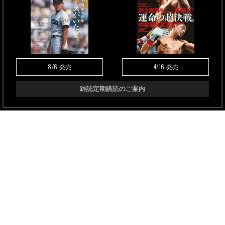
8/6
4/16
発売
発売
雑誌定期購読のご案内