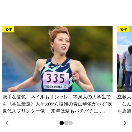
名作
名作
派手な髪色、ネイルもオシャレ…等身大の大学生で
立教大
も《学生最速》大ケガから復帰の青山華依が示す“次
「なん
世代スプリンター像”「来年は髪もバチバチに…」
を通過