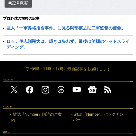
#広澤克実
プロ野球の前後の記事
巨人「一軍昇格拒否事件」に見る阿部慎之助二軍監督の使命。
ロッテ伊志嶺翔大は、輝きは失わず。最後は笑顔のヘッドスライ
ディング。
毎日6時・11時・17時に最新記事をお届けします
FOLLOW US
MAGAZINE
雑誌『Number』購読のご案
雑誌『Number』バックナン
内
バー
SPECIAL