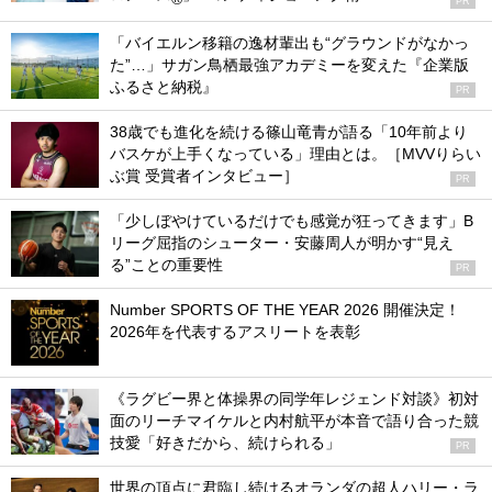
PR
「バイエルン移籍の逸材輩出も“グラウンドがなかっ
た”…」サガン鳥栖最強アカデミーを変えた『企業版
ふるさと納税』
PR
38歳でも進化を続ける篠山竜青が語る「10年前より
バスケが上手くなっている」理由とは。［MVVりらい
ぶ賞 受賞者インタビュー］
PR
「少しぼやけているだけでも感覚が狂ってきます」B
リーグ屈指のシューター・安藤周人が明かす“見え
る”ことの重要性
PR
Number SPORTS OF THE YEAR 2026 開催決定！
2026年を代表するアスリートを表彰
《ラグビー界と体操界の同学年レジェンド対談》初対
面のリーチマイケルと内村航平が本音で語り合った競
技愛「好きだから、続けられる」
PR
世界の頂点に君臨し続けるオランダの超人ハリー・ラ