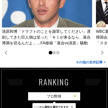
清原和博「ドラフトのことを謝罪してください」遅
WBC
刻してきた巨人側は笑った「キミが来るなら、落合
帰国会
博満を切るんだよ」…FA移籍「落合vs清原」騒動
「スタ
その他の名作記事 >
RANKING
プロ野球
×
ここから競技を選択できます