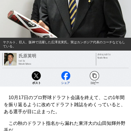
ヤクルト、巨人、阪神で活躍した広澤克実氏。実はカンボジア代表のコーチなどもし
ている。
photograph by
氏原英明
Kyodo News
text by
Hideaki Ujihara
ポスト
シェア
コピー
10月17日のプロ野球ドラフト会議を終えて、この1年間
を振り返るように改めてドラフト雑誌をめくっていると、
ある選手が目に止まった。
この秋のドラフト指名から漏れた東洋大の山田知輝外野
手だ。