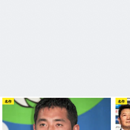
名作
名作