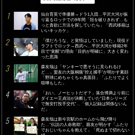
最新
24時間
週間
仙台育英で準優勝→ドラ1入団…平沢大河が振
り返るロッテでの9年間「殻を破りきれず…も
っと貪欲に方法を探していたら」「西武移籍は
いいキッカケ」
「僕だろうな、と覚悟はしていました」現役ド
ラフトでロッテ→西武へ…平沢大河が移籍2年
目で“覚醒”の理由「目的が明確に」大きく変わ
った意識
森友哉は「ヤンキーで悪そうに見られるけ
ど…」盟友の大阪桐蔭“控え捕手”が明かす素顔
「野球にめちゃくちゃ真面目」「ふたりでよく
喧嘩もした」
「おい、ノーヒットだぞ？」落合博満より前に
ダイエー王貞治が決断していた“日本シリーズ
で無安打投手交代”…「個人記録は関係ないん
だ」
森友哉は新今宮駅のホームから飛び降り
た…“伝説の人命救助”、親友が明かす「ふたり
でおじいちゃんを抱えて」「死ぬまで切れない