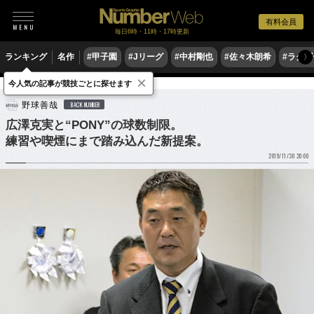
有料会員
毎日6時・11時・17時更新
ランキング
名作
#甲子園
#Jリーグ
#中村剛也
#佐々木朗希
#ラグ
〉
×
今人気の記事が競技ごとに探せます
野球
プロ野球
ドラフト会議
野球善哉
BACK NUMBER
広澤克実と“PONY”の球数制限。
練習や喫煙にまで踏み込んだ新提案。
2019/11/30 20:00