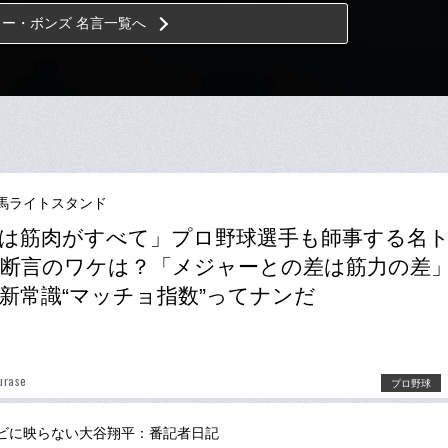
リー・ボンズ 名言一覧へ
馬ライトスタンド
は筋肉がすべて」プロ野球選手も師事する名
断言のワケは？「メジャーとの差は筋力の差
新常識“マッチョ指数”ってナンだ
urase
プロ野球
ビに映らない大谷翔平：番記者日記