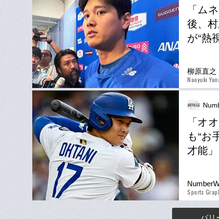
「ムネ
後、村
が“熱
柳原直之
Naoyuki Yan
Numb
「オ
も“お
才能」
Number
Sports Gra
バリ