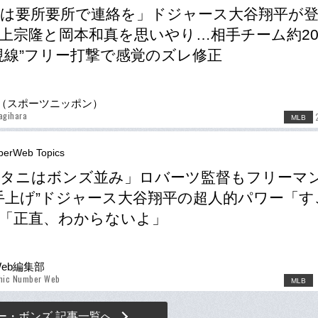
は要所要所で連絡を」ドジャース大谷翔平が
上宗隆と岡本和真を思いやり…相手チーム約2
視線”フリー打撃で感覚のズレ修正
（スポーツニッポン）
agihara
MLB
erWeb Topics
オタニはボンズ並み」ロバーツ監督もフリーマ
手上げ”ドジャース大谷翔平の超人的パワー「す
「正直、わからないよ」
Web編集部
phic Number Web
MLB
ー・ボンズ 記事一覧へ