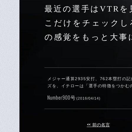
最近の選手はVTR
こだけをチェックし
の感覚をもっと大事
メジャー通算2935安打、762本塁打の
ズを、イチローは「選手の特徴をつかむ
Number900号
(2016/04/14)
<<
前の名言