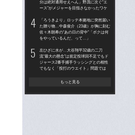
分は絶対通用せえへん」野茂に次ぐ“エ
は黒
ース”がメジャーを目指さなかったワケ
平
「ろうきより」ロッテ本拠地に突然届い
なぜ
た贈り物…中森俊介（23歳）が胸に刻む
った
佐々木朗希の“あの日の背中”「ボクは何
四
をやっているんだ、って…」
直面
左ひざに水が…大谷翔平32歳の二刀
「大
流“最大の懸念”は規定投球回不足でもド
野球
ジャース2番手捕手ラッシングとの相性
ぶ1
でもなく「投打のウエイト」問題では
な
もっと見る