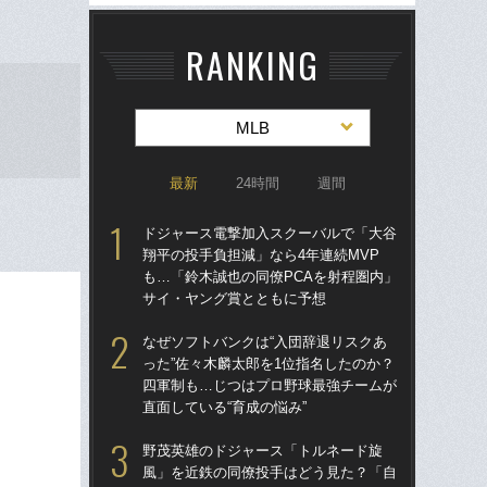
RANKING
MLB
最新
24時間
週間
ドジャース電撃加入スクーバルで「大谷
ド
翔平の投手負担減」なら4年連続MVP
翔平
も…「鈴木誠也の同僚PCAを射程圏内」
も…
サイ・ヤング賞とともに予想
サ
なぜソフトバンクは“入団辞退リスクあ
左ひ
った”佐々木麟太郎を1位指名したのか？
流“
四軍制も…じつはプロ野球最強チームが
ジ
直面している“育成の悩み”
で
野茂英雄のドジャース「トルネード旋
「
風」を近鉄の同僚投手はどう見た？「自
ッ