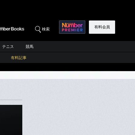
有料会員
検索
テニス
競馬
有料記事