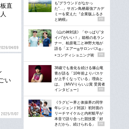
も“グラウンドがなかっ
登板直
た”…」サガン鳥栖最強アカデ
0人
ミーを変えた『企業版ふるさ
と納税』
PR
《山の神対談》「やっぱり“タ
イパ”がいい！」箱根の名ラン
ナー、柏原竜二と神野大地が
2026/04/09
語る「エアー
サロンパス
」
®
®
×コンディショニング術
PR
38歳でも進化を続ける篠山竜
ン
青が語る「10年前よりバスケ
が上手くなっている」理由と
ごい
は。［MVVりらいぶ賞 受賞者
インタビュー］
PR
《ラグビー界と体操界の同学
年レジェンド対談》初対面の
リーチマイケルと内村航平が
2025/11/07
本音で語り合った競技愛「好
きだから、続けられる」
PR