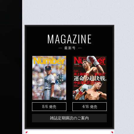
MAGAZINE
最新号
8/6
4/16
発売
発売
雑誌定期購読のご案内