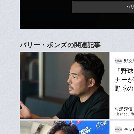
バ
バリー・ボンズの関連記事
野次
「野球
ナーが
野球の
村瀬秀信
Hidenobu M
テレ