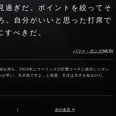
を見過ぎだ。ポイントを絞ってそ
ろ。自分がいいと思った打席で
にすべきだ。
バリー・ボンズ
(MLB)
記録を持ち、2016年にマーリンズの打撃コーチに就任したボン
のが早い。天才肌ですよ」と絶賛。天才は天才を知るのだ。
>>
｜
次の名言