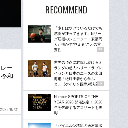
RECOMMEND
「少しぼやけているだけでも
感覚が狂ってきます」Bリー
グ屈指のシューター・安藤周
人が明かす“見える”ことの重
要性
PR
世界の頂点に君臨し続けるオ
トレー
ランダの超人ハリー・ラブレ
イセンと日本のエースの太田
」令和
海也「絶対王者から学ぶこ
と」《ケイリン国際対談②》
PR
Number SPORTS OF THE
YEAR 2026 開催決定！ 2026
年を代表するアスリートを表
2026/07/31
彰
「バイエルン移籍の逸材輩出