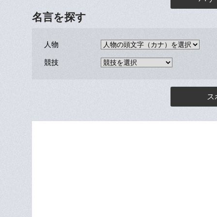
名言を探す
人物
競技
ス