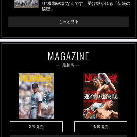
り“機動破壊”なんです」受け継がれる「伝統の
秘密」
もっと見る
MAGAZINE
最新号
8/6
4/16
発売
発売