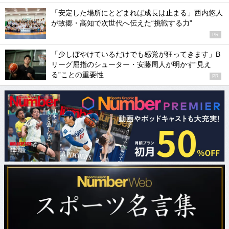
「安定した場所にとどまれば成長は止まる」西内悠人
が故郷・高知で次世代へ伝えた“挑戦する力”
PR
「少しぼやけているだけでも感覚が狂ってきます」B
リーグ屈指のシューター・安藤周人が明かす“見え
る”ことの重要性
PR