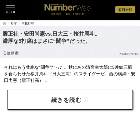
有料会員
毎日6時・11時・17時更新
野球
高校野球
履正社・安田尚憲vs.日大三・桜井周斗。
濃厚な5打席はまさに“闘争”だった。
安倍昌彦
2017/03/22 07:00
それはもう壮絶な“闘争”だった。秋にあの清宮幸太郎に5連続三振
を食らわせた桜井周斗（日大三高）のスライダーだ。西の横綱・安
田尚憲（履正社高）...
続きを読む