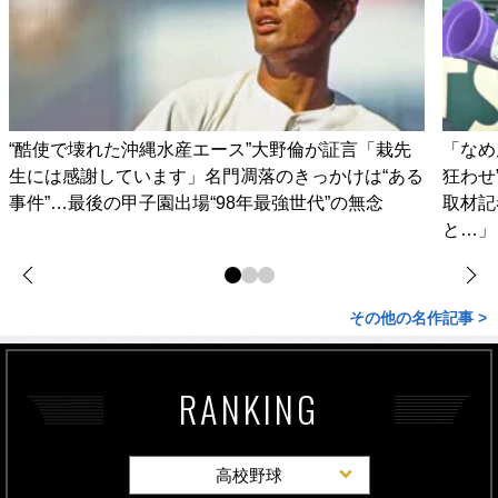
“酷使で壊れた沖縄水産エース”大野倫が証言「栽先
「なめ
生には感謝しています」名門凋落のきっかけは“ある
狂わせ
事件”…最後の甲子園出場“98年最強世代”の無念
取材記
と…」
その他の名作記事 >
RANKING
高校野球