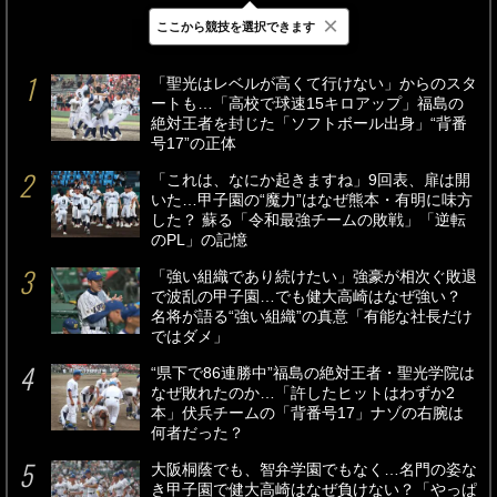
×
ここから競技を選択できます
最新
24時間
週間
「聖光はレベルが高くて行けない」からのスタ
ートも…「高校で球速15キロアップ」福島の
絶対王者を封じた「ソフトボール出身」“背番
号17”の正体
「これは、なにか起きますね」9回表、扉は開
いた…甲子園の“魔力”はなぜ熊本・有明に味方
した？ 蘇る「令和最強チームの敗戦」「逆転
のPL」の記憶
「強い組織であり続けたい」強豪が相次ぐ敗退
で波乱の甲子園…でも健大高崎はなぜ強い？
名将が語る“強い組織”の真意「有能な社長だけ
ではダメ」
“県下で86連勝中”福島の絶対王者・聖光学院は
なぜ敗れたのか…「許したヒットはわずか2
本」伏兵チームの「背番号17」ナゾの右腕は
何者だった？
大阪桐蔭でも、智弁学園でもなく…名門の姿な
き甲子園で健大高崎はなぜ負けない？「やっぱ