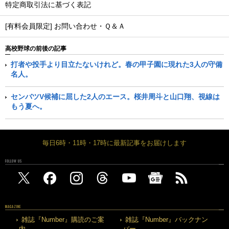
特定商取引法に基づく表記
[有料会員限定] お問い合わせ・Ｑ＆Ａ
高校野球の前後の記事
打者や投手より目立たないけれど。春の甲子園に現れた3人の守備
名人。
センバツV候補に屈した2人のエース。桜井周斗と山口翔、視線は
もう夏へ。
毎日6時・11時・17時に最新記事をお届けします
FOLLOW US
MAGAZINE
雑誌『Number』購読のご案
雑誌『Number』バックナン
内
バー