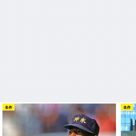
名作
名作