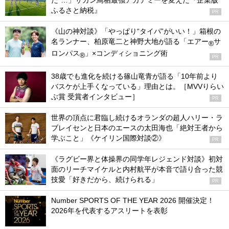
た”…」サガン鳥栖最強アカデミーを変えた『企業版
ふるさと納税』
PR
《山の神対談》「やっぱり“タイパ”がいい！」箱根の
名ランナー、柏原竜二と神野大地が語る「エアー
サ
®
ロンパス
」×コンディショニング術
®
PR
38歳でも進化を続ける篠山竜青が語る「10年前より
バスケが上手くなっている」理由とは。［MVVりらい
ぶ賞 受賞者インタビュー］
PR
世界の頂点に君臨し続けるオランダの超人ハリー・ラ
ブレイセンと日本のエースの太田海也「絶対王者から
学ぶこと」《ケイリン国際対談②》
PR
《ラグビー界と体操界の同学年レジェンド対談》初対
面のリーチマイケルと内村航平が本音で語り合った競
技愛「好きだから、続けられる」
PR
Number SPORTS OF THE YEAR 2026 開催決定！
2026年を代表するアスリートを表彰