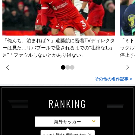
「俺んち、泊まれば？」遠藤航に密着TVディレクタ
「ミト
ーは見た…リバプールで愛されるまでの“壮絶な1カ
ックル
月”「ファウルしないとかあり得ない」
停止す
その他の名作記事 >
RANKING
海外サッカー
×
ここから競技を選択できます