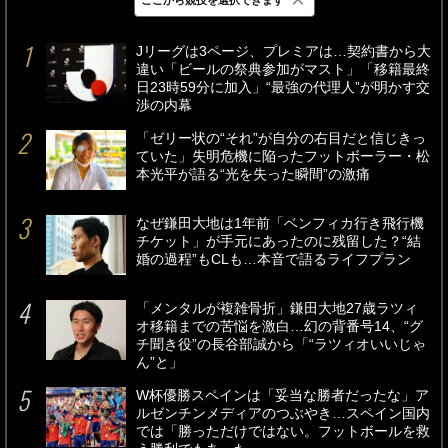
最新
24時間
週間
Jリーグは3ページ、プレミアは…契約書から大
違い「ビールの祭典参加がマスト」「移籍最終
日23時59分に加入」“最強の代理人”が明かす交
渉の内幕
「ゼリー状の“それ”が自分の右目だと信じきっ
ていた」失明危機に陥ったフットボーラー・松
本光平が語る“光を失った瞬間”の激痛
なぜ鎌田大地は1年前「ベンフィカ行き飛行機
チケット」が手元にあったのに残留した？“結
婚の過程”もCLも…本音で語るライフプラン
「メンタルが複雑骨折」鎌田大地27歳ラツィ
オ移籍までの苦悩を激白…幻の背番号14、“グ
チ聞き役”の長谷部誠から「“ラツィオいいじゃ
ん”と」
W杯優勝スペインは「妥当な勝者だったな」ア
ルゼンチンメディアのつぶやき…スペイン国内
では「勝っただけではない。フットボールを救