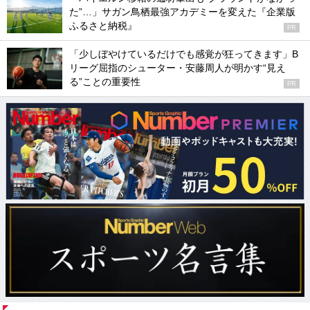
た”…」サガン鳥栖最強アカデミーを変えた『企業版
ふるさと納税』
PR
「少しぼやけているだけでも感覚が狂ってきます」B
リーグ屈指のシューター・安藤周人が明かす“見え
る”ことの重要性
PR