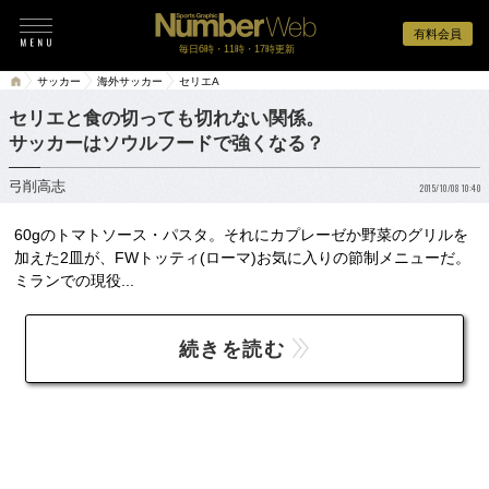
有料会員
毎日6時・11時・17時更新
サッカー
海外サッカー
セリエA
セリエと食の切っても切れない関係。
サッカーはソウルフードで強くなる？
弓削高志
2015/10/08 10:40
60gのトマトソース・パスタ。それにカプレーゼか野菜のグリルを
加えた2皿が、FWトッティ(ローマ)お気に入りの節制メニューだ。
ミランでの現役...
続きを読む