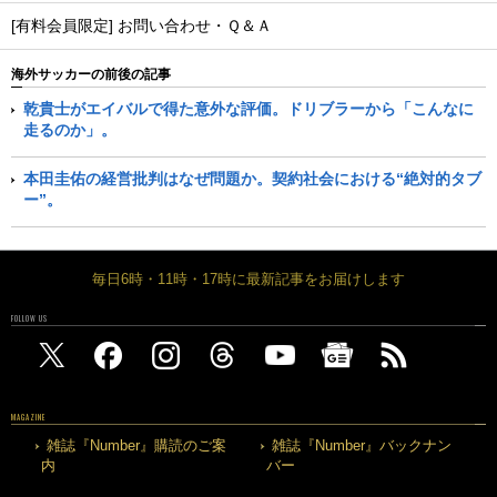
[有料会員限定] お問い合わせ・Ｑ＆Ａ
海外サッカーの前後の記事
乾貴士がエイバルで得た意外な評価。ドリブラーから「こんなに
走るのか」。
本田圭佑の経営批判はなぜ問題か。契約社会における“絶対的タブ
ー”。
毎日6時・11時・17時に最新記事をお届けします
FOLLOW US
MAGAZINE
雑誌『Number』購読のご案
雑誌『Number』バックナン
内
バー