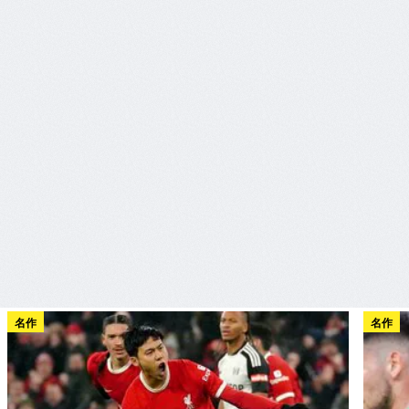
名作
名作