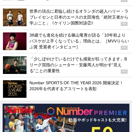
世界の頂点に君臨し続けるオランダの超人ハリー・ラ
ブレイセンと日本のエースの太田海也「絶対王者から
学ぶこと」《ケイリン国際対談②》
PR
38歳でも進化を続ける篠山竜青が語る「10年前より
バスケが上手くなっている」理由とは。［MVVりらい
ぶ賞 受賞者インタビュー］
PR
「少しぼやけているだけでも感覚が狂ってきます」B
リーグ屈指のシューター・安藤周人が明かす“見え
る”ことの重要性
PR
Number SPORTS OF THE YEAR 2026 開催決定！
2026年を代表するアスリートを表彰