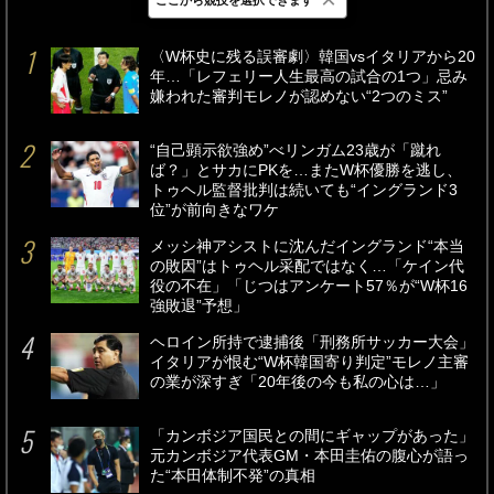
最新
24時間
週間
〈W杯史に残る誤審劇〉韓国vsイタリアから20
年…「レフェリー人生最高の試合の1つ」忌み
嫌われた審判モレノが認めない“2つのミス”
“自己顕示欲強め”べリンガム23歳が「蹴れ
ば？」とサカにPKを…またW杯優勝を逃し、
トゥヘル監督批判は続いても“イングランド3
位”が前向きなワケ
メッシ神アシストに沈んだイングランド“本当
の敗因”はトゥヘル采配ではなく…「ケイン代
役の不在」「じつはアンケート57％が“W杯16
強敗退”予想」
ヘロイン所持で逮捕後「刑務所サッカー大会」
イタリアが恨む“W杯韓国寄り判定”モレノ主審
の業が深すぎ「20年後の今も私の心は…」
「カンボジア国民との間にギャップがあった」
元カンボジア代表GM・本田圭佑の腹心が語っ
た“本田体制不発”の真相