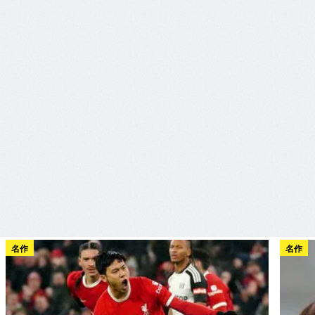
名作
名作