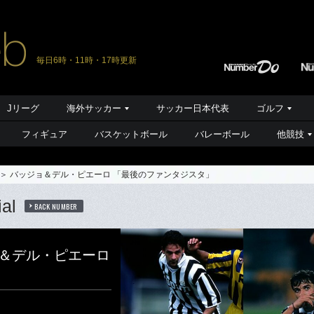
毎日6時・11時・17時更新
Jリーグ
海外サッカー
サッカー日本代表
ゴルフ
フィギュア
バスケットボール
バレーボール
他競技
＞ バッジョ＆デル・ピエーロ 「最後のファンタジスタ」
al
BACK NUMBER
ョ＆デル・ピエーロ