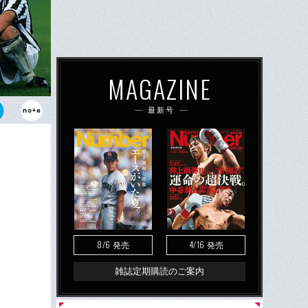
MAGAZINE
最新号
8/6
4/16
発売
発売
雑誌定期購読のご案内