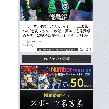
「ミトマが骨折していたかも…」三笘薫
への“悪質タックル”騒動…英国でも厳罰求
める声「10試合出場停止すべき」現地記
者が取材した“その後”
田嶋コウスケ
Kosuke Tajima
2024/02/21
海外サッカー・サッカー日本代表
その他の名作記事