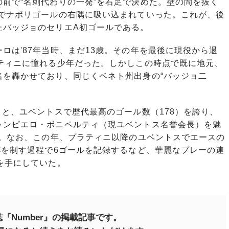
前で“名刺代わりの一発”を右足で決めた。壁の間を抜く
道でナポリゴールの右隅に吸い込まれていった。これが、後
たバッジョのセリエA初ゴールである。
は'87年当時、まだ13歳。その年を最後に現役から退
ラティニに憧れる少年だった。しかしこの時点で既に地元、
名を轟かせており、同じくベネト州出身の“バッジョ二
と、ユベントスで歴代最高のゴール数（178）を誇り、
ャンピエロ・ボニペルティ（現ユベントス名誉会長）を魅
す。なお、この年、プラティニ以降のユベントスでエースの
杯を制す過程で6ゴールを記録するなど、華麗なプレーの連
を手にしていた。
『Number』の掲載記事です。