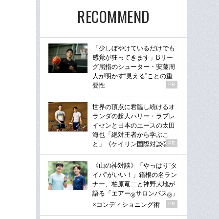
RECOMMEND
「少しぼやけているだけでも
感覚が狂ってきます」Bリー
グ屈指のシューター・安藤周
人が明かす“見える”ことの重
要性
PR
世界の頂点に君臨し続けるオ
ランダの超人ハリー・ラブレ
イセンと日本のエースの太田
海也「絶対王者から学ぶこ
と」《ケイリン国際対談②》
PR
《山の神対談》「やっぱり“タ
イパ”がいい！」箱根の名ラン
ナー、柏原竜二と神野大地が
語る「エアー
サロンパス
」
®
®
×コンディショニング術
PR