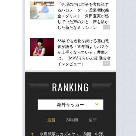
「会場の声は自分を客観視す
るバロメーター」柔道48kg級
金メダリスト・角田夏実が感
じていた声の力と、声を活か
した新たなミッション
PR
38歳でも進化を続ける篠山竜
青が語る「10年前よりバスケ
が上手くなっている」理由と
は。［MVVりらいぶ賞 受賞者
インタビュー］
PR
RANKING
海外サッカー
最新
24時間
週間
水島武蔵にカズ＆ヤス、前園、中澤。
涙