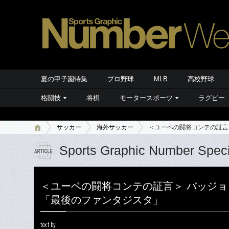
夏の甲子園特集
プロ野球
MLB
高校野球
格闘技
将棋
モータースポーツ
ラグビー
サッカー
海外サッカー
＜ユーベの闘将コンテの証言
Sports Graphic Number Speci
＜ユーベの闘将コンテの証言＞ バッジ
「最後のファンタジスタ」
text by