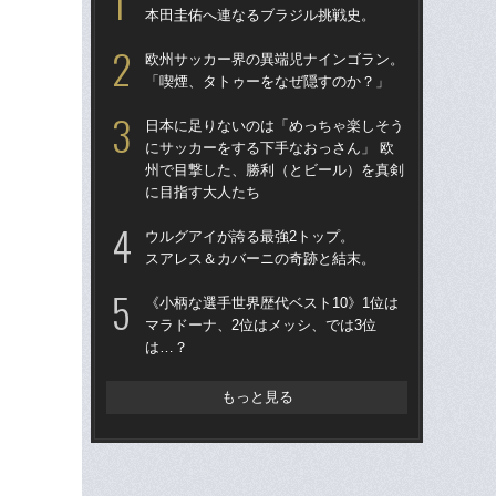
本田圭佑へ連なるブラジル挑戦史。
「
→
欧州サッカー界の異端児ナインゴラン。
き
「喫煙、タトゥーをなぜ隠すのか？」
“ア
日本に足りないのは「めっちゃ楽しそう
ダ
にサッカーをする下手なおっさん」 欧
度目
州で目撃した、勝利（とビール）を真剣
け
に目指す大人たち
［
ウルグアイが誇る最強2トップ。
点
スアレス＆カバーニの奇跡と結末。
「
《小柄な選手世界歴代ベスト10》1位は
記者
マラドーナ、2位はメッシ、では3位
律
は…？
も
W
もっと見る
な
ス
い
た