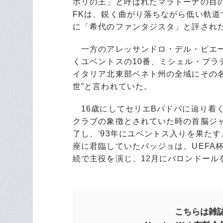
ポリの王」と呼ばれたマラドーナの目の
FKは、鋭く曲がり落ちながら低い軌
に「希代のファンタジスタ」と評され
一方のアレッサンドロ・デル・ピエーロ
くユベントスの10番、ミシェル・プ
イタリア北東部ベネト州の全域にその
世”と言われていた。
16歳にしてセリエBパドバに辿り着く
クラブの象徴とされていた時の首脳ジ
了し、'93年にユベントス入りを果た
座に君臨していたバッジョは、UEFA
続で主役を演じ、12月にバロンドール
こちらは雑誌