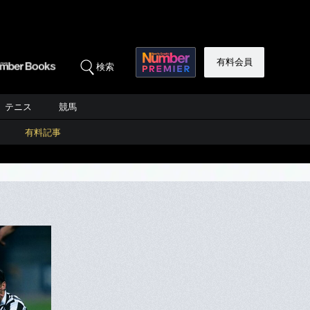
有料会員
検索
テニス
競馬
有料記事