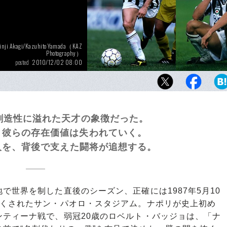
inji Akagi/Kazuhito Yamada（KAZ
Photography）
2010/12/02 08:00
posted
創造性に溢れた天才の象徴だった。
、彼らの存在価値は失われていく。
2人を、背後で支えた闘将が追想する。
世界を制した直後のシーズン、正確には1987年5月10
尽くされたサン・パオロ・スタジアム。ナポリが史上初め
ンティーナ戦で、弱冠20歳のロベルト・バッジョは、「ナ