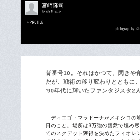
宮崎隆司
Takashi Miyazaki
PROFILE
Sh
photograph by
背番号10。それはかつて、閃きや
だが、戦術の移り変わりとともに
'90年代に輝いたファンタジスタ
ディエゴ・マラドーナがメキシコの地で
日のこと。場所は8万強の観衆で埋め
てのスクデット獲得を決めたフィオレ