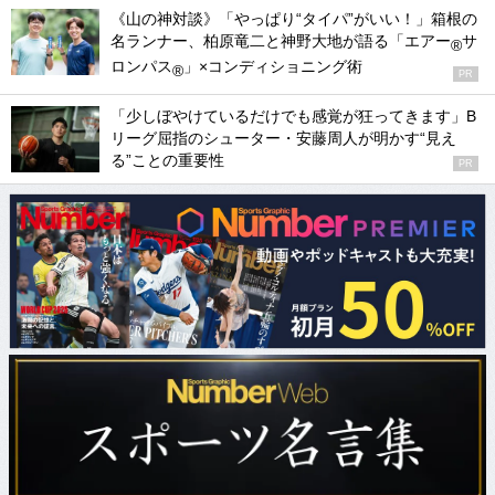
《山の神対談》「やっぱり“タイパ”がいい！」箱根の
名ランナー、柏原竜二と神野大地が語る「エアー
サ
®
ロンパス
」×コンディショニング術
®
PR
「少しぼやけているだけでも感覚が狂ってきます」B
リーグ屈指のシューター・安藤周人が明かす“見え
る”ことの重要性
PR