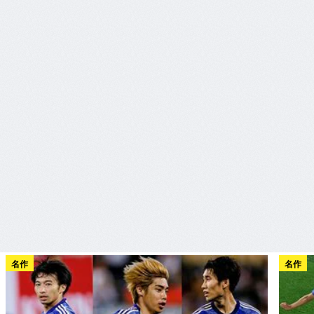
名作
名作