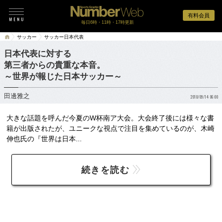
有料会員
毎日6時・11時・17時更新
サッカー
サッカー日本代表
日本代表に対する
第三者からの貴重な本音。
～世界が報じた日本サッカー～
田邊雅之
2010/09/14 06:00
大きな話題を呼んだ今夏のW杯南ア大会。大会終了後には様々な書
籍が出版されたが、ユニークな視点で注目を集めているのが、木崎
伸也氏の『世界は日本...
続きを読む