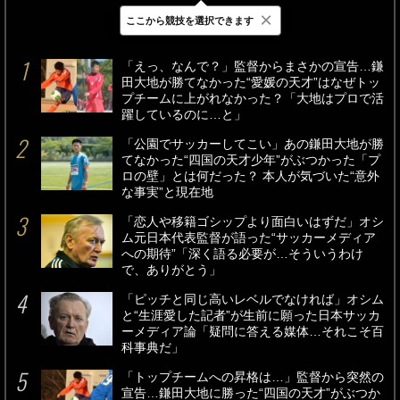
×
ここから競技を選択できます
最新
24時間
週間
「えっ、なんで？」監督からまさかの宣告…鎌
田大地が勝てなかった“愛媛の天才”はなぜトッ
プチームに上がれなかった？「大地はプロで活
躍しているのに…と」
「公園でサッカーしてこい」あの鎌田大地が勝
てなかった“四国の天才少年”がぶつかった「プ
ロの壁」とは何だった？ 本人が気づいた“意外
な事実”と現在地
「恋人や移籍ゴシップより面白いはずだ」オシ
ム元日本代表監督が語った“サッカーメディア
への期待”「深く語る必要が…そういうわけ
で、ありがとう」
「ピッチと同じ高いレベルでなければ」オシム
と“生涯愛した記者”が生前に願った日本サッカ
ーメディア論「疑問に答える媒体…それこそ百
科事典だ」
「トップチームへの昇格は…」監督から突然の
宣告…鎌田大地に勝った“四国の天才”がぶつか