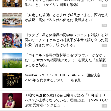
学ぶこと」《ケイリン国際対談②》
PR
「安定した場所にとどまれば成長は止まる」西内悠人
が故郷・高知で次世代へ伝えた“挑戦する力”
PR
《ラグビー界と体操界の同学年レジェンド対談》初対
面のリーチマイケルと内村航平が本音で語り合った競
技愛「好きだから、続けられる」
PR
「バイエルン移籍の逸材輩出も“グラウンドがなかっ
た”…」サガン鳥栖最強アカデミーを変えた『企業版
ふるさと納税』
PR
Number SPORTS OF THE YEAR 2026 開催決定！
2026年を代表するアスリートを表彰
38歳でも進化を続ける篠山竜青が語る「10年前より
バスケが上手くなっている」理由とは。［MVVりらい
ぶ賞 受賞者インタビュー］
PR