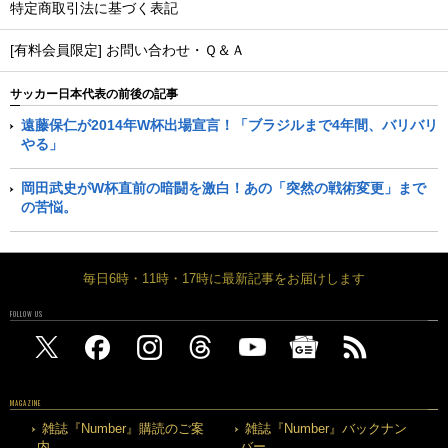
特定商取引法に基づく表記
[有料会員限定] お問い合わせ・Ｑ＆Ａ
サッカー日本代表の前後の記事
遠藤保仁が2014年W杯出場宣言！「ブラジルまで4年間、バリバリ
やる」
岡田武史がW杯直前の暗闘を激白！あの「突然の戦術変更」まで
の苦悩。
毎日6時・11時・17時に最新記事をお届けします
FOLLOW US
MAGAZINE
雑誌『Number』購読のご案
雑誌『Number』バックナン
内
バー