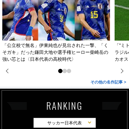
「公立校で無名」伊東純也が見出された一撃、「く
「“ミ
そガキ」だった鎌田大地や選手権ヒーロー柴崎岳の
ラジル
強い芯とは〈日本代表の高校時代〉
カオス
その他の名作記事 >
RANKING
サッカー日本代表