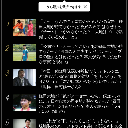
×
ここから競技を選択できます
最新
24時間
週間
「えっ、なんで？」監督からまさかの宣告…鎌
田大地が勝てなかった“愛媛の天才”はなぜトッ
プチームに上がれなかった？「大地はプロで活
躍しているのに…と」
「公園でサッカーしてこい」あの鎌田大地が勝
てなかった“四国の天才少年”がぶつかった「プ
ロの壁」とは何だった？ 本人が気づいた“意外
な事実”と現在地
「本田圭佑は興味深い候補だが…」トルシエ
と“最も近い記者”最期の対話「ありがとう、あ
りがとう」「君が日本と私をつないでくれた」
《追悼・田村修一さん》
鎌田大地が「彼がアーセナルなら、僕はマンU
に…」日本代表の司令塔が勝てなかった“四国
の天才”とは何者だった？ 本人が語った「ライ
バルとの軌跡」
「“にわか”が下、なんてこと1ミリもない！」
現地取材のウエストランド井口が語るW杯の楽