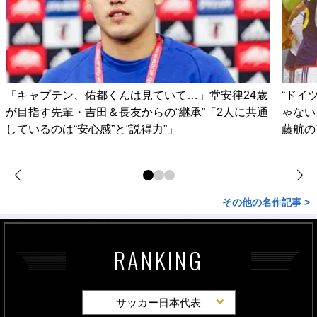
「キャプテン、佑都くんは見ていて…」堂安律24歳
“ドイ
が目指す先輩・吉田＆長友からの“継承”「2人に共通
ゃない
しているのは“安心感”と“説得力”」
藤航の
その他の名作記事 >
RANKING
サッカー日本代表