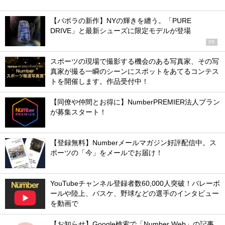
【バボラの新作】NYの輝きを纏う。「PURE
DRIVE」と最新シューズに限定モデルが登場
PR
スポーツの現場で撮影する機会のある写真家、その写
真家が撮る一瞬のシーンにスポットをあてるコンテス
トを開催します。作品受付中！
【同僚や仲間とお得に】NumberPREMIER法人プラン
が募集スタート！
【登録無料】Numberメールマガジン好評配信中。ス
ポーツの「今」をメールでお届け！
YouTubeチャンネル登録者数60,000人突破！バレーボ
ールや陸上、バスケ、野球などの選手のインタビュー
を動画で
【お知らせ】Google検索で「Number Web」の記事