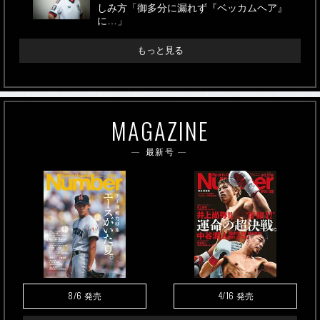
しみ方「御多分に漏れず『ベッカムヘア』
に…」
もっと見る
MAGAZINE
最新号
8/6
4/16
発売
発売