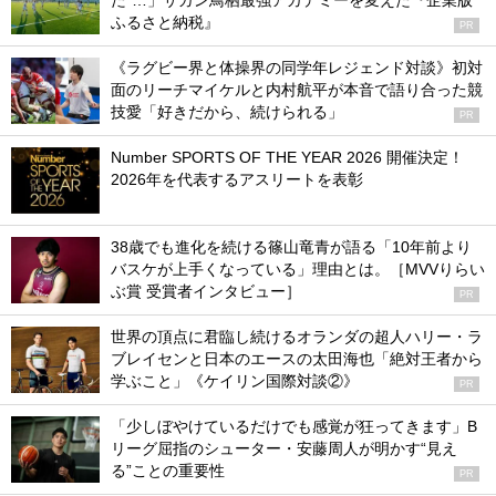
た”…」サガン鳥栖最強アカデミーを変えた『企業版
ふるさと納税』
PR
《ラグビー界と体操界の同学年レジェンド対談》初対
面のリーチマイケルと内村航平が本音で語り合った競
技愛「好きだから、続けられる」
PR
Number SPORTS OF THE YEAR 2026 開催決定！
2026年を代表するアスリートを表彰
38歳でも進化を続ける篠山竜青が語る「10年前より
バスケが上手くなっている」理由とは。［MVVりらい
ぶ賞 受賞者インタビュー］
PR
世界の頂点に君臨し続けるオランダの超人ハリー・ラ
ブレイセンと日本のエースの太田海也「絶対王者から
学ぶこと」《ケイリン国際対談②》
PR
「少しぼやけているだけでも感覚が狂ってきます」B
リーグ屈指のシューター・安藤周人が明かす“見え
る”ことの重要性
PR