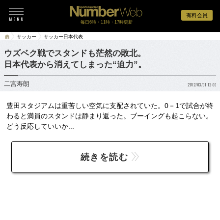
有料会員
毎日6時・11時・17時更新
サッカー
サッカー日本代表
ウズベク戦でスタンドも茫然の敗北。
日本代表から消えてしまった“迫力”。
二宮寿朗
2012/03/01 12:00
豊田スタジアムは重苦しい空気に支配されていた。0－1で試合が終
わると満員のスタンドは静まり返った。ブーイングも起こらない。
どう反応していいか...
続きを読む