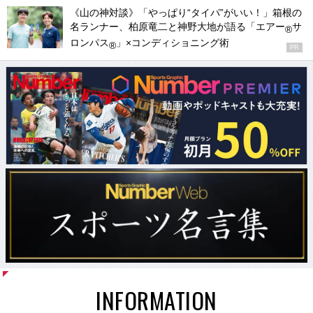
《山の神対談》「やっぱり“タイパ”がいい！」箱根の
名ランナー、柏原竜二と神野大地が語る「エアー
サ
®
ロンパス
」×コンディショニング術
®
PR
INFORMATION