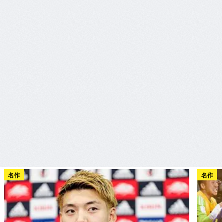
名作
名作