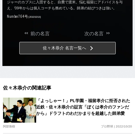
ジャーのカブスに入団すると、自費で渡米。悩む福留にアドバイスを与
え、'09年からは個人コーチも務めている。師弟の結びつきは強い。
Number764号
(2010/10/14)
<<
>>
前の名言
次の名言
佐々木恭介 名言一覧へ
佐々木恭介の関連記事
「よっしゃー！」PL学園・福留孝介に拒否された
近鉄・佐々木恭介の証言「ぼくは孝介のファンだ
から」ドラフトのわだかまりを超越した師弟愛
阿部珠樹
プロ野球 | 2022/10/20