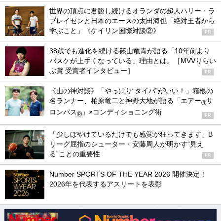
世界の頂点に君臨し続けるオランダの超人ハリー・ラ
ブレイセンと日本のエースの太田海也「絶対王者から
学ぶこと」《ケイリン国際対談②》
PR
38歳でも進化を続ける篠山竜青が語る「10年前より
バスケが上手くなっている」理由とは。［MVVりらい
ぶ賞 受賞者インタビュー］
PR
《山の神対談》「やっぱり“タイパ”がいい！」箱根の
名ランナー、柏原竜二と神野大地が語る「エアー
サ
®
ロンパス
」×コンディショニング術
®
PR
「少しぼやけているだけでも感覚が狂ってきます」B
リーグ屈指のシューター・安藤周人が明かす“見え
る”ことの重要性
PR
Number SPORTS OF THE YEAR 2026 開催決定！
2026年を代表するアスリートを表彰