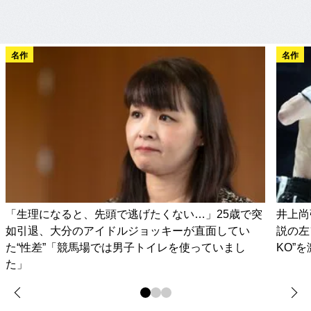
名作
名作
「生理になると、先頭で逃げたくない…」25歳で突
井上尚
如引退、大分のアイドルジョッキーが直面してい
説の左
た“性差”「競馬場では男子トイレを使っていまし
KO”
た」