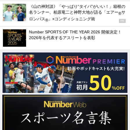
《山の神対談》「やっぱり“タイパ”がいい！」箱根の
名ランナー、柏原竜二と神野大地が語る「エアー
サ
®
ロンパス
」×コンディショニング術
®
PR
Number SPORTS OF THE YEAR 2026 開催決定！
2026年を代表するアスリートを表彰