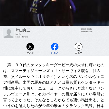
photograph by
片山良三
Yoshihiro Fujioka
text by
Ryozo Katayama
ポスト
シェア
コピー
第１３０代のケンタッキーダービー馬の栄誉に輝いたの
は、スマーティジョーンズ（Ｊ・サーヴィス厩舎、牡３
歳、父イルーシヴクオリティ）という名のペンシルヴェニ
ア州産馬。米国の馬産のほとんどは量も質もケンタッキー
州に集中しており、ニューヨークからさほど遠くないペン
シルヴェニア州は、有力バイヤーの目が届きにくい場所と
言ってよかった。そんなところからでも凄い馬は出る、と
いうのを証明したのが今年の米国のクラシック戦線。日本