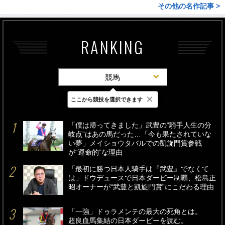
その他の名作記事 >
RANKING
競馬
×
ここから競技を選択できます
最新
24時間
週間
「僕は帰ってきました」武豊の“騎手人生の分
岐点”はあの馬だった…「今も果たされていな
い夢」メイショウタバルでの凱旋門賞参戦
が“運命的”な理由
「最初に勝つ日本人騎手は『武豊』でなくて
は」ドウデュースで日本ダービー制覇、松島正
昭オーナーが“武豊と凱旋門賞”にこだわる理由
「一強」ドゥラメンテの最大の死角とは。
超良血馬集結の日本ダービーを読む。