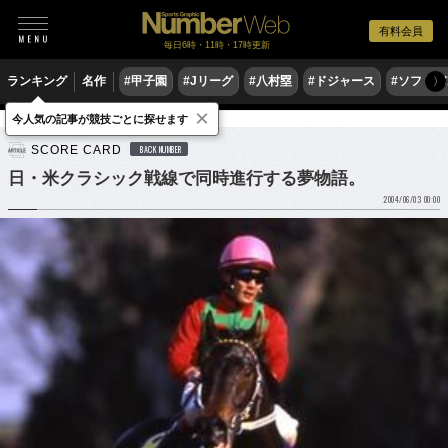
有料会員
毎日6時・11時・17時更新
ランキング
名作
#甲子園
#Jリーグ
#八村塁
#ドジャース
#ソフトバ
〉
×
今人気の記事が競技ごとに探せます
競馬
SCORE CARD
BACK NUMBER
日・米クラシック戦線で同時進行する夢物語。
2004/06/03 00:00