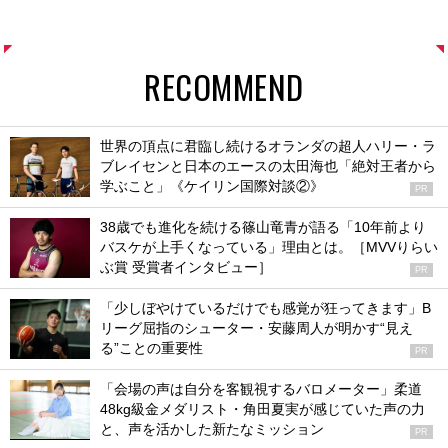
RECOMMEND
世界の頂点に君臨し続けるオランダの超人ハリー・ラ
ブレイセンと日本のエースの太田海也「絶対王者から
学ぶこと」《ケイリン国際対談②》
PR
38歳でも進化を続ける篠山竜青が語る「10年前より
バスケが上手くなっている」理由とは。［MVVりらい
ぶ賞 受賞者インタビュー］
PR
「少しぼやけているだけでも感覚が狂ってきます」B
リーグ屈指のシューター・安藤周人が明かす“見え
る”ことの重要性
PR
「会場の声は自分を客観視するバロメーター」柔道
48kg級金メダリスト・角田夏実が感じていた声の力
と、声を活かした新たなミッション
PR