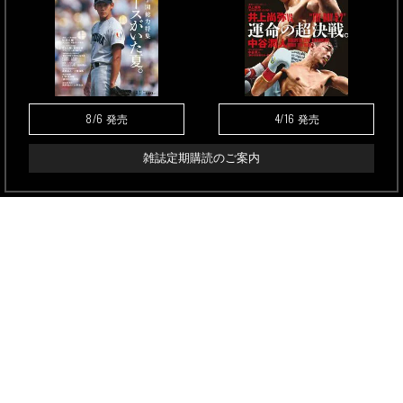
8/6
4/16
発売
発売
雑誌定期購読のご案内