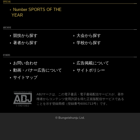
SPECIAL
Number SPORTS OF THE
YEAR
ARCHIVE
競技から探す
大会から探す
著者から探す
学校から探す
OTHERS
お問い合わせ
広告掲載について
動画・バナー広告について
サイトポリシー
サイトマップ
ABJマークは、この電子書店・電子書籍配信サービスが、著作
権者からコンテンツ使用許諾を得た正規版配信サービスである
ことを示す登録商標（登録番号6091713号）です。
© Bungeishunju Ltd.