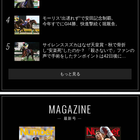
モーリス“出遅れず”で安田記念制覇。
今年すでにGI4勝、快進撃続く堀厩舎。
サイレンススズカはなぜ天皇賞・秋で骨折
し“安楽死”したのか？ 「殺さないで」ファンの
声で手術をしたテンポイントは42日後に…
もっと見る
MAGAZINE
最新号