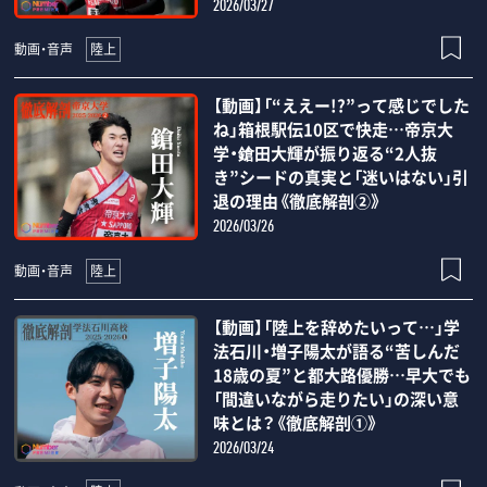
2026/03/27
陸上
動画・音声
【動画】「“ええー!?”って感じでした
ね」箱根駅伝10区で快走…帝京大
学・鎗田大輝が振り返る“2人抜
き”シードの真実と「迷いはない」引
退の理由《徹底解剖②》
2026/03/26
陸上
動画・音声
【動画】「陸上を辞めたいって…」学
法石川・増子陽太が語る“苦しんだ
18歳の夏”と都大路優勝…早大でも
「間違いながら走りたい」の深い意
味とは？《徹底解剖①》
2026/03/24