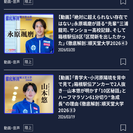
陸上
動画・音声
【動画】「絶対に超えられない存在で
はない」永原颯磨が語る“先輩”三浦
龍司、サンショー高校記録、そして
箱根駅伝8区「区間新を出したかっ
た」《徹底解剖：順天堂大学2026④》
2026/03/20
陸上
動画・音声
【動画】「青学大・小河原陽琉を背中
で見て」箱根駅伝アンカーで2人抜
き…山本悠が明かす「10区秘話」と
ハーフマラソン61分切り“急成
長”の理由《徹底解剖：順天堂大学
2026③》
2026/03/19
陸上
動画・音声