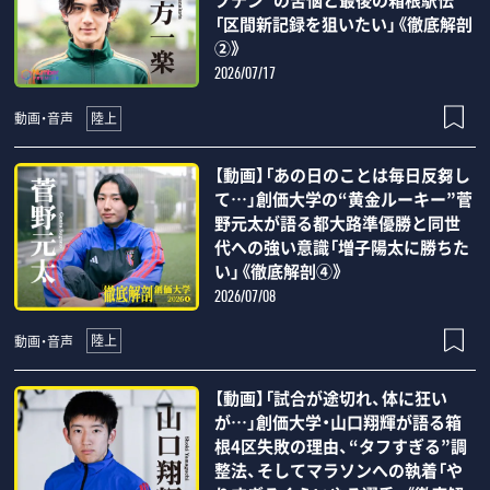
プテン”の苦悩と最後の箱根駅伝
「区間新記録を狙いたい」《徹底解剖
②》
2026/07/17
陸上
動画・音声
【動画】「あの日のことは毎日反芻し
て…」創価大学の“黄金ルーキー”菅
野元太が語る都大路準優勝と同世
代への強い意識「増子陽太に勝ちた
い」《徹底解剖④》
2026/07/08
陸上
動画・音声
【動画】「試合が途切れ、体に狂い
が…」創価大学・山口翔輝が語る箱
根4区失敗の理由、“タフすぎる”調
整法、そしてマラソンへの執着「や