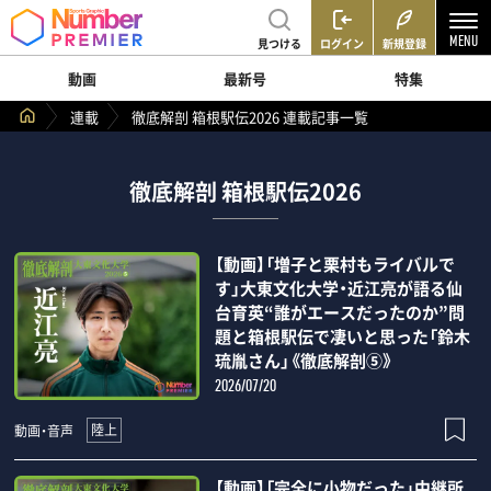
見つける
ログイン
新規登録
動画
最新号
特集
連載
徹底解剖 箱根駅伝2026 連載記事一覧
徹底解剖 箱根駅伝2026
【動画】「増子と栗村もライバルで
す」大東文化大学・近江亮が語る仙
台育英“誰がエースだったのか”問
題と箱根駅伝で凄いと思った「鈴木
琉胤さん」《徹底解剖⑤》
2026/07/20
陸上
動画・音声
【動画】「完全に小物だった」中継所