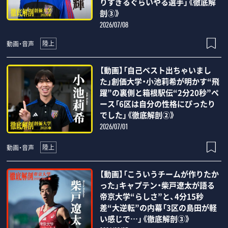
りすぎるぐらいやる選手」《徹底解
剖③》
2026/07/08
陸上
動画・音声
【動画】「自己ベスト出ちゃいまし
た」創価大学・小池莉希が明かす“飛
躍”の裏側と箱根駅伝“2分20秒”ペ
ース「6区は自分の性格にぴったり
でした」《徹底解剖②》
2026/07/01
陸上
動画・音声
【動画】「こういうチームが作りたか
った」キャプテン・柴戸遼太が語る
帝京大学“らしさ”と、4分15秒
差“大逆転”の内幕「3区の島田が軽
い感じで…」《徹底解剖③》