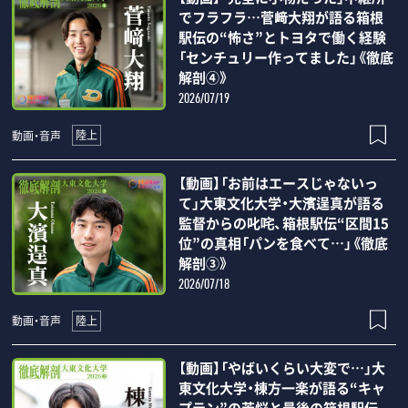
でフラフラ…菅﨑大翔が語る箱根
駅伝の“怖さ”とトヨタで働く経験
「センチュリー作ってました」《徹底
解剖④》
2026/07/19
陸上
動画・音声
【動画】「お前はエースじゃないっ
て」大東文化大学・大濱逞真が語る
監督からの叱咤、箱根駅伝“区間15
位”の真相「パンを食べて…」《徹底
解剖③》
2026/07/18
陸上
動画・音声
【動画】「やばいくらい大変で…」大
東文化大学・棟方一楽が語る“キャ