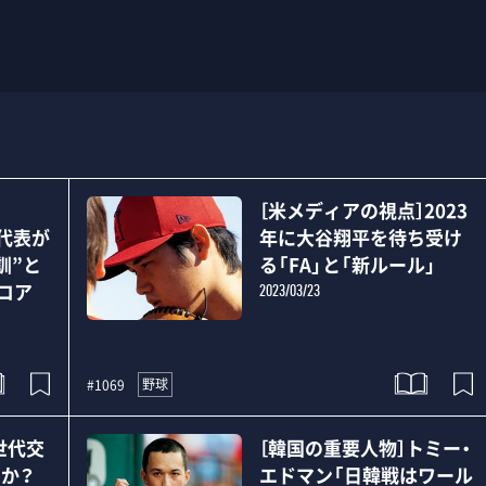
］
［米メディアの視点］2023
本代表が
年に大谷翔平を待ち受け
訓”と
る「FA」と「新ルール」
コア
2023/03/23
野球
#1069
世代交
［韓国の重要人物］トミー・
か？
エドマン「日韓戦はワール