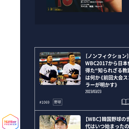
［ノンフィクション
WBC2017から日
得た“知られざる教
は何か《前回大会ス
ラーが明かす》
2023/03/23
野球
#1069
【WBC】韓国野球の
代はいつ始まったの