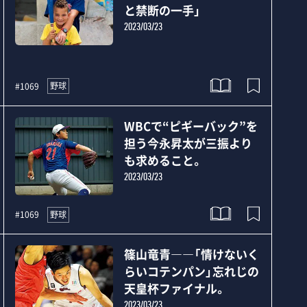
と禁断の一手」
2023/03/23
野球
#1069
WBCで“ピギーバック”を
担う今永昇太が三振より
も求めること。
2023/03/23
野球
#1069
篠山竜青――「情けないく
らいコテンパン」忘れじの
天皇杯ファイナル。
2023/03/23