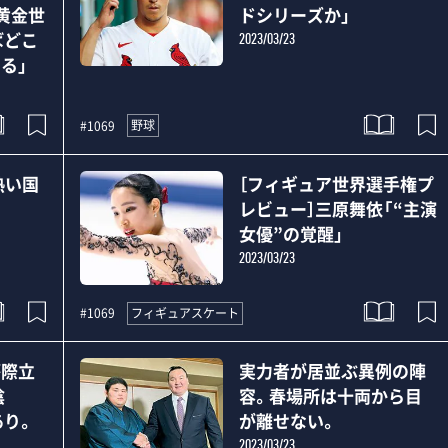
黄金世
ドシリーズか」
ばどこ
2023/03/23
る」
野球
#1069
熱い国
［フィギュア世界選手権プ
レビュー］三原舞依「“主演
女優”の覚醒」
2023/03/23
フィギュアスケート
#1069
が際立
実力者が居並ぶ異例の陣
陰
容。春場所は十両から目
あり。
が離せない。
2023/03/23