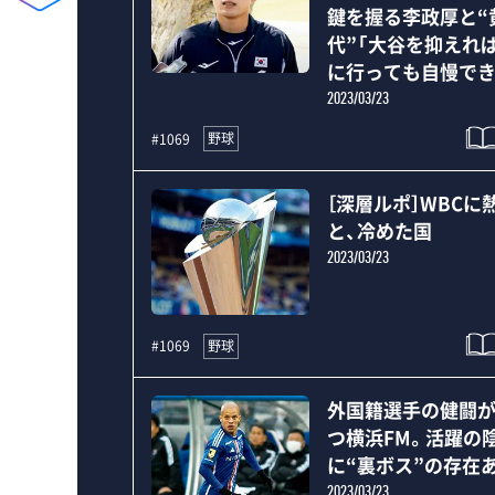
鍵を握る李政厚と“
代”「大谷を抑えれ
に行っても自慢でき
2023/03/23
野球
#1069
［深層ルポ］WBCに
と、冷めた国
2023/03/23
野球
#1069
外国籍選手の健闘
つ横浜FM。活躍の
に“裏ボス”の存在
2023/03/23