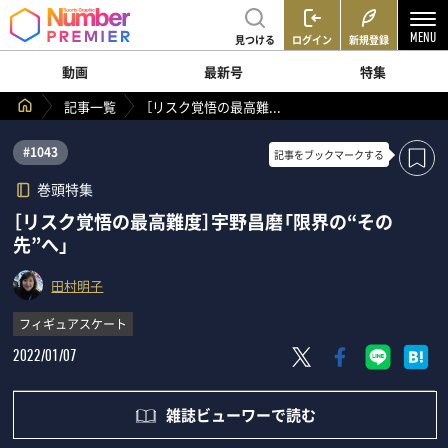
見つける
ログイン
新規登録
動画
最新号
特集
記事一覧
［リスク覚悟の最高難...
#1043
記事を
ブックマークする
巻頭特集
［リスク覚悟の最高難度］宇野昌磨「限界の“その
先”へ」
田村明子
フィギュアスケート
2022/01/07
雑誌ビューワーで読む