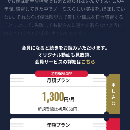
「でも僕は簡単な構成でもまとめられないんですよ。この4
年間、練習してきた中でノーミスらしい演技を、ほぼしてい
ない。それならば僕は限界まで難しい構成を日々練習する
ことによって、失敗しても皆さんに遅れを取らないように
挑んでいきたいと心掛けていたんです」
会員になると続きをお読みいただけます。
オリジナル動画も見放題、
会員サービスの詳細は
こちら
初月50％OFF
月額プラン
申し込む
1,300
円/月
新規登録は初月650円！
年額プラン