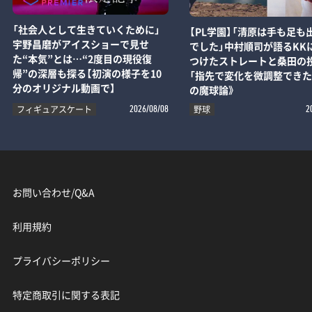
「社会人として生きていくために」
【PL学園】「清原は手も足も
宇野昌磨がアイスショーで見せ
でした」中村順司が語るKK
た“本気”とは…“2度目の現役復
つけたストレートと桑田の
帰”の深層も探る【初演の様子を10
「指先で変化を微調整できた
分のオリジナル動画で】
の魔球論》
フィギュアスケート
野球
2026/08/08
2
お問い合わせ/Q&A
利用規約
プライバシーポリシー
特定商取引に関する表記