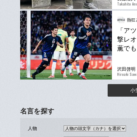
Takahito An
熱狂
「アツ
撃レオ
薫で
沢田啓明
Hiroaki Saw
小
名言を探す
人物