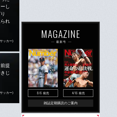
レーし
ぱり
見られ
MAGAZINE
サッカー)
最新号
を前提
好きじ
8/6
4/16
サッカー)
発売
発売
雑誌定期購読のご案内