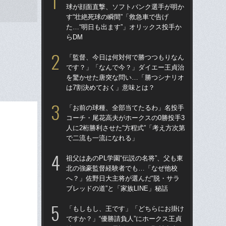
球が顔面直撃、ソフトバンク選手が明か
権
す“壮絶死球の瞬間”「救急車で告げ
に
た…“明日も出ます”」オリックス投手か
「
らDM
「
「監督、今日は何対何で勝つつもりなん
の“
です？」「なんで今？」ダイエー王貞治
太
を驚かせた唐突な問い…「勝つシナリオ
ャ
は7割決めておく」意味とは？
け
「お前の球種、全部当てたるわ」名投手
「
コーチ・尾花高夫がホークスの0勝投手3
球部
人に2桁勝利させた“方程式”「考え方次第
野球
で二流も一流になれる」
先
祖父はあのPL学園“伝説の名将”、父も東
「
北の強豪監督経験者でも…「なぜ他校
りゅ
へ？」佐野日大主将が選んだ“脱・サラ
的
ブレッドの道”と「家族LINE」秘話
ち破
「もしもし、王です」「どちらにお掛け
「
ですか？」“優勝請負人”にホークス王貞
告…