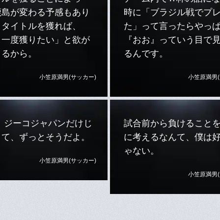
鹿島が変わる予感もあり
時に「ブラジル戦でプ
。タイトルを獲れば、
た」って言ったらやっ
う一度獲りたい」と欲が
『おお』っていう目で
くるから。
るんです。
小笠原満男(サッカー)
小笠原満男(
？ ジーコジャパンだけじ
試合前から負けること
くて、ずっとそうだよ。
に考えるなんて、僕は
ゃない。
小笠原満男(サッカー)
小笠原満男(