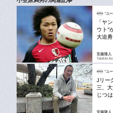
小笠原満男の関連記事
“ユ
「ヤン
ウト”
大迫勇
安藤隆人
Takahito An
“ユ
Jリー
三、大
じつは
安藤隆人