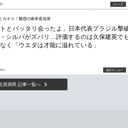
do
Jリーグ
とカオス！魅惑の南米直送便
トとバッタリ会ったよ」日本代表ブラジル撃
・シルバがズバリ…評価するのは久保建英で
もなく「ウエダは才能に溢れている」
ada
海外サッカー
笠原満男 記事一覧へ