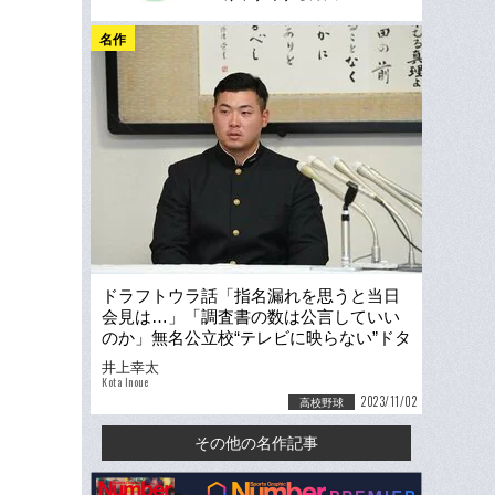
名作
ドラフトウラ話「指名漏れを思うと当日
会見は…」「調査書の数は公言していい
のか」無名公立校“テレビに映らない”ドタ
バタ現場《ヤクルト育成2位》
井上幸太
Kota Inoue
2023/11/02
高校野球
その他の名作記事