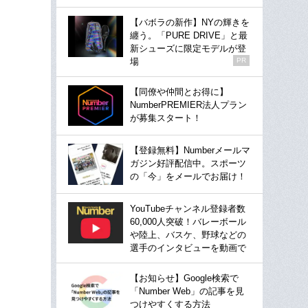
【バボラの新作】NYの輝きを
纏う。「PURE DRIVE」と最
新シューズに限定モデルが登
場
PR
【同僚や仲間とお得に】
NumberPREMIER法人プラン
が募集スタート！
【登録無料】Numberメールマ
ガジン好評配信中。スポーツ
の「今」をメールでお届け！
YouTubeチャンネル登録者数
60,000人突破！バレーボール
や陸上、バスケ、野球などの
選手のインタビューを動画で
【お知らせ】Google検索で
「Number Web」の記事を見
つけやすくする方法