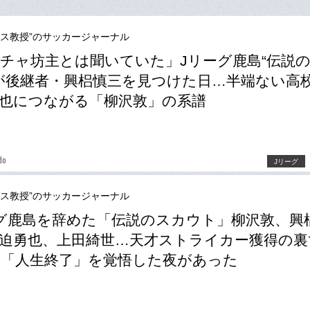
ース教授”のサッカージャーナル
チャ坊主とは聞いていた」Jリーグ鹿島“伝説
が後継者・興梠慎三を見つけた日…半端ない高
也につながる「柳沢敦」の系譜
do
Jリーグ
ース教授”のサッカージャーナル
グ鹿島を辞めた「伝説のスカウト」柳沢敦、興
迫勇也、上田綺世…天才ストライカー獲得の裏
「人生終了」を覚悟した夜があった