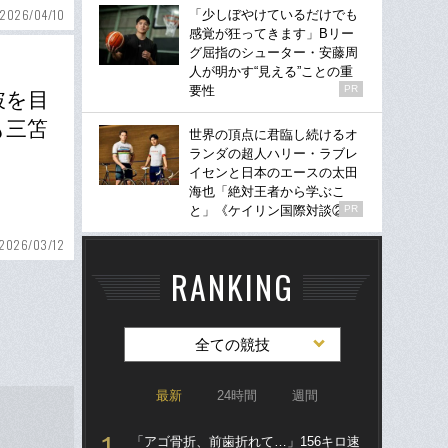
2026/04/10
「少しぼやけているだけでも
感覚が狂ってきます」Bリー
グ屈指のシューター・安藤周
人が明かす“見える”ことの重
要性
PR
破を目
も三笘
世界の頂点に君臨し続けるオ
ランダの超人ハリー・ラブレ
イセンと日本のエースの太田
海也「絶対王者から学ぶこ
と」《ケイリン国際対談②》
PR
2026/03/12
RANKING
全ての競技
最新
24時間
週間
「アゴ骨折、前歯折れて…」156キロ速
ブ