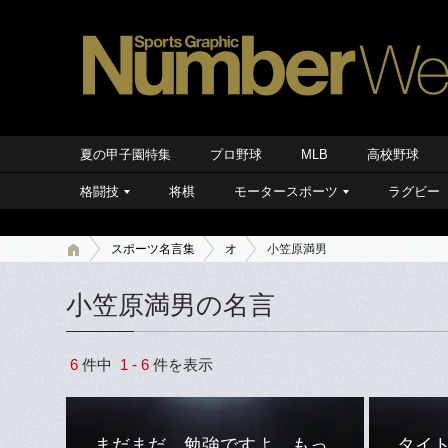
夏の甲子園特集
プロ野球
MLB
高校野球
格闘技
将棋
モータースポーツ
ラグビー
スポーツ名言集
オ
小笠原満男
小笠原満男の名言
6
件中
1 - 6
件を表示
まだまだ、勉強ですよ。もっ
タイ