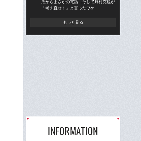
治からまさかの電話…そして野村克也が
才”
「考え直せ！」と言ったワケ
た
と
もっと見る
INFORMATION