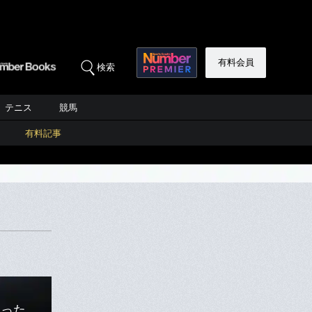
有料会員
検索
テニス
競馬
有料記事
なった