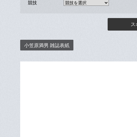
競技
ス
小笠原満男 雑誌表紙