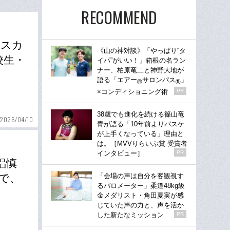
RECOMMEND
のスカ
《山の神対談》「やっぱり“タ
校生・
イパ”がいい！」箱根の名ラン
ナー、柏原竜二と神野大地が
語る「エアー
サロンパス
」
®
®
×コンディショニング術
PR
38歳でも進化を続ける篠山竜
2026/04/10
青が語る「10年前よりバスケ
が上手くなっている」理由と
は。［MVVりらいぶ賞 受賞者
インタビュー］
PR
梠慎
「会場の声は自分を客観視す
で、
るバロメーター」柔道48kg級
金メダリスト・角田夏実が感
じていた声の力と、声を活か
した新たなミッション
PR