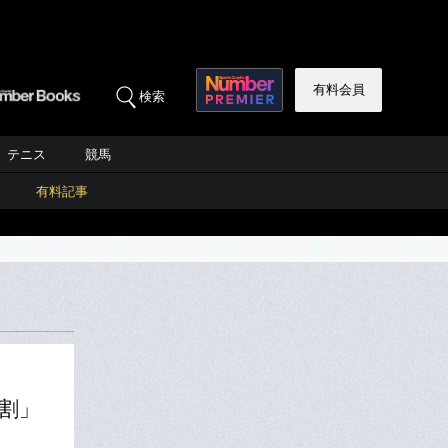
有料会員
検索
テニス
競馬
有料記事
0割」