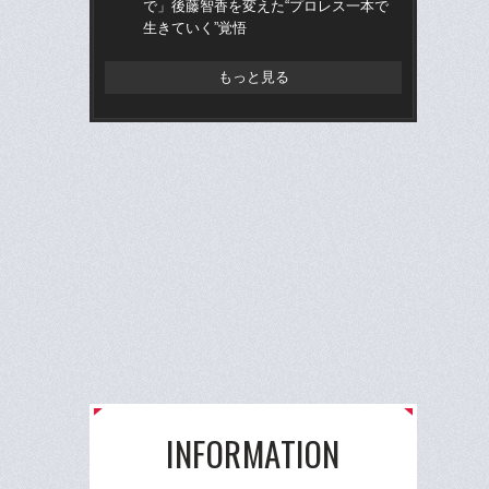
で」後藤智香を変えた“プロレス一本で
的
生きていく”覚悟
ち破
もっと見る
INFORMATION