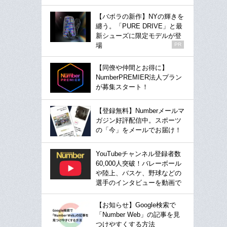
【バボラの新作】NYの輝きを
纏う。「PURE DRIVE」と最
新シューズに限定モデルが登
場
PR
【同僚や仲間とお得に】
NumberPREMIER法人プラン
が募集スタート！
【登録無料】Numberメールマ
ガジン好評配信中。スポーツ
の「今」をメールでお届け！
YouTubeチャンネル登録者数
60,000人突破！バレーボール
や陸上、バスケ、野球などの
選手のインタビューを動画で
【お知らせ】Google検索で
「Number Web」の記事を見
つけやすくする方法