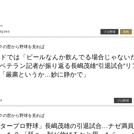
一
segawa
プロ野球
有料
クの窓から野球を見れば
ンドでは「ビールなんか飲んでる場合じゃない
ベテラン記者が振り返る長嶋茂雄“引退試合”リ
「厳粛というか…妙に静かで」
be
プロ野球
クの窓から野球を見れば
タープロ野球」長嶋茂雄の引退試合…ナゼ満