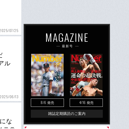
2025/07/25
MAGAZINE
最新号
だ
アル
2025/06/13
8/6
4/16
発売
発売
雑誌定期購読のご案内
員にな