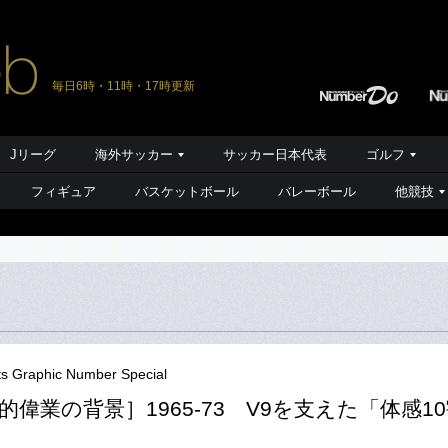
毎日6時・11時・17時更新
Jリーグ
海外サッカー
サッカー日本代表
ゴルフ
フィギュア
バスケットボール
バレーボール
他競技
ts Graphic Number Special
的偉業の背景］1965-73 V9を支えた「体感1