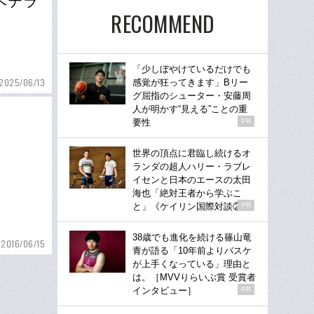
ベテラ
RECOMMEND
「少しぼやけているだけでも
2025/06/13
感覚が狂ってきます」Bリー
グ屈指のシューター・安藤周
人が明かす“見える”ことの重
要性
PR
世界の頂点に君臨し続けるオ
ランダの超人ハリー・ラブレ
イセンと日本のエースの太田
海也「絶対王者から学ぶこ
と」《ケイリン国際対談②》
PR
38歳でも進化を続ける篠山竜
2016/06/15
青が語る「10年前よりバスケ
が上手くなっている」理由と
は。［MVVりらいぶ賞 受賞者
インタビュー］
PR