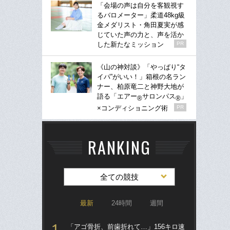
「会場の声は自分を客観視す
るバロメーター」柔道48kg級
金メダリスト・角田夏実が感
じていた声の力と、声を活か
した新たなミッション
PR
《山の神対談》「やっぱり“タ
イパ”がいい！」箱根の名ラン
ナー、柏原竜二と神野大地が
語る「エアー
サロンパス
」
®
®
×コンディショニング術
PR
RANKING
全ての競技
最新
24時間
週間
「アゴ骨折、前歯折れて…」156キロ速
「ア