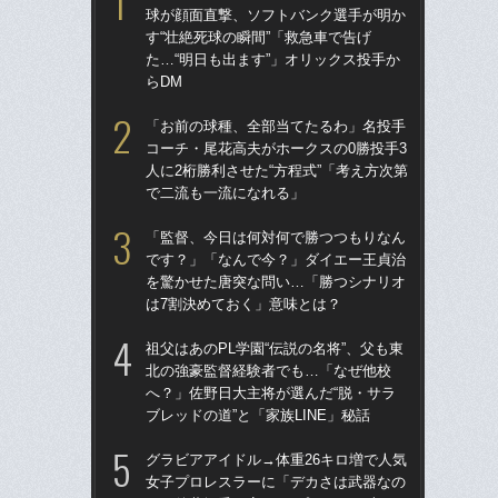
球が顔面直撃、ソフトバンク選手が明か
球
す“壮絶死球の瞬間”「救急車で告げ
す“
た…“明日も出ます”」オリックス投手か
た…
らDM
らD
「お前の球種、全部当てたるわ」名投手
ブ
コーチ・尾花高夫がホークスの0勝投手3
権
人に2桁勝利させた“方程式”「考え方次第
に
で二流も一流になれる」
「
「監督、今日は何対何で勝つつもりなん
「
です？」「なんで今？」ダイエー王貞治
で
を驚かせた唐突な問い…「勝つシナリオ
を
は7割決めておく」意味とは？
は
祖父はあのPL学園“伝説の名将”、父も東
「
北の強豪監督経験者でも…「なぜ他校
コー
へ？」佐野日大主将が選んだ“脱・サラ
人に
ブレッドの道”と「家族LINE」秘話
で
グラビアアイドル→体重26キロ増で人気
「
女子プロレスラーに「デカさは武器なの
りゅ