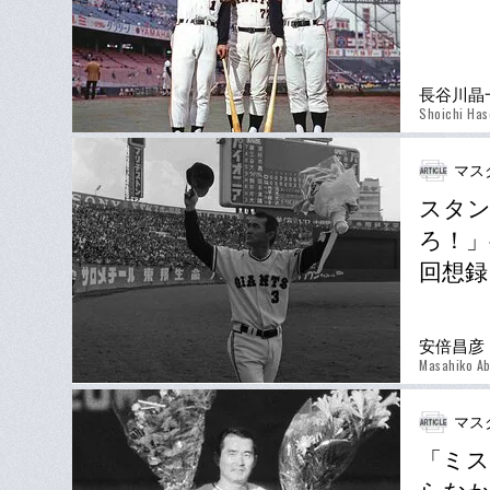
長谷川晶
Shoichi Ha
マス
スタ
ろ！」
回想録
安倍昌彦
Masahiko A
マス
「ミス