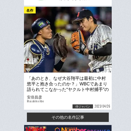
名作
「あのとき、なぜ大谷翔平は最初に中村
悠平と抱き合ったのか？」WBCであまり
語られてこなかった“ヤクルト中村捕手”の
キャッチングをホメたい
安倍昌彦
Masahiko Abe
2023/04/26
侍ジャパン
その他の名作記事