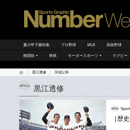
夏の甲子園特集
プロ野球
MLB
高校野球
格闘技
将棋
モータースポーツ
ラグビー
黒江透修
関連記事
黒江透修
Spor
［歴史