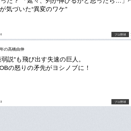
った？ 「延々、列が伸びるかと思ったら…」
が気づいた“異変のワケ”
be
プロ野球
16年の高橋由伸
最弱説”も飛び出す失速の巨人。
OBの怒りの矛先がヨシノブに！
ma
プロ野球