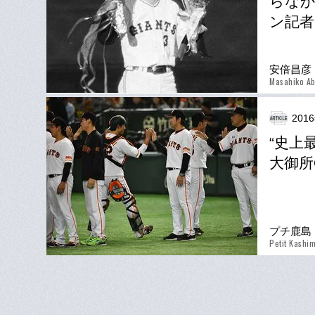
らなか
ン記者
安倍昌彦
Masahiko A
20
“史上
大御所
プチ鹿島
Petit Kashi