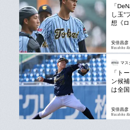
「De
し玉”
想《ロ
安倍昌彦
Masahiko A
マス
「トー
ン候補
は全国
安倍昌彦
Masahiko A