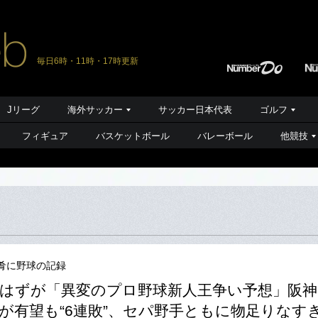
毎日6時・11時・17時更新
Jリーグ
海外サッカー
サッカー日本代表
ゴルフ
フィギュア
バスケットボール
バレーボール
他競技
肴に野球の記録
はずが「異変のプロ野球新人王争い予想」阪神
が有望も“6連敗”、セパ野手ともに物足りなす