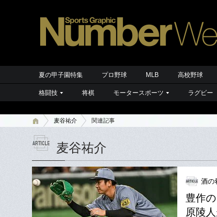
夏の甲子園特集
プロ野球
MLB
高校野球
格闘技
将棋
モータースポーツ
ラグビー
麦谷祐介
関連記事
麦谷祐介
酒の
豊作の
原陵人