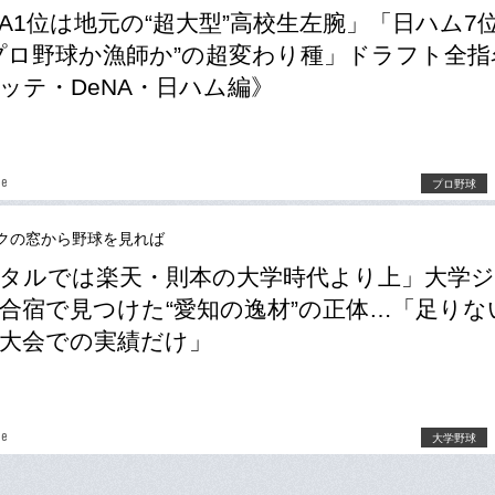
NA1位は地元の“超大型”高校生左腕」「日ハム7
プロ野球か漁師か”の超変わり種」ドラフト全指
ッテ・DeNA・日ハム編》
be
プロ野球
クの窓から野球を見れば
タルでは楽天・則本の大学時代より上」大学
合宿で見つけた“愛知の逸材”の正体…「足りな
大会での実績だけ」
be
大学野球