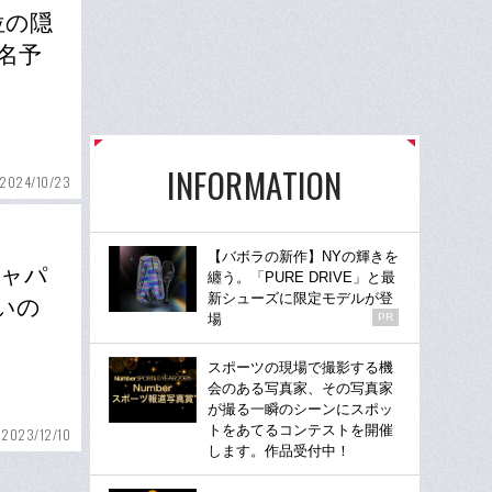
位の隠
名予
INFORMATION
2024/10/23
【バボラの新作】NYの輝きを
ジャパ
纏う。「PURE DRIVE」と最
新シューズに限定モデルが登
いの
場
PR
スポーツの現場で撮影する機
会のある写真家、その写真家
が撮る一瞬のシーンにスポッ
トをあてるコンテストを開催
2023/12/10
します。作品受付中！