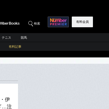
有料会員
検索
テニス
競馬
有料記事
・伊
ぎ…注