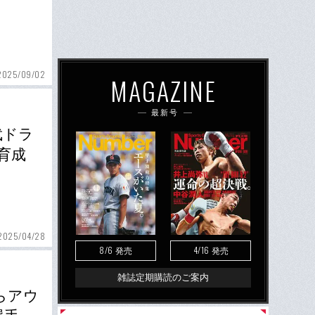
2025/09/02
MAGAZINE
最新号
武ドラ
育成
2025/04/28
8/6
4/16
発売
発売
雑誌定期購読のご案内
らアウ