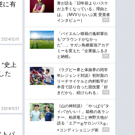
逆に有
青が語る「10年前よりバスケ
が上手くなっている」理由と
は。［MVVりらいぶ賞 受賞者
インタビュー］
PR
「バイエルン移籍の逸材輩出
2024/12/17
も“グラウンドがなかっ
た”…」サガン鳥栖最強アカデ
ミーを変えた『企業版ふるさ
と納税』
PR
“史上
《ラグビー界と体操界の同学
した
年レジェンド対談》初対面の
リーチマイケルと内村航平が
本音で語り合った競技愛「好
きだから、続けられる」
PR
《山の神対談》「やっぱり“タ
2024/11/27
イパ”がいい！」箱根の名ラン
ナー、柏原竜二と神野大地が
語る「エアー
サロンパス
」
®
®
×コンディショニング術
PR
フトバ