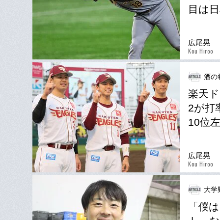
目は日
広尾晃
Kou Hiroo
酒の
楽天ド
2が打
10位
広尾晃
Kou Hiroo
大学
「僕