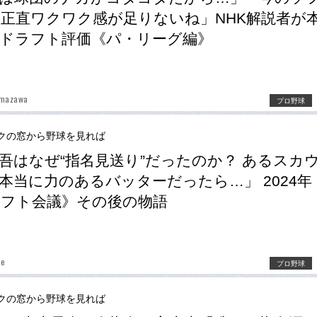
正直ワクワク感が足りないね」NHK解説者が
ドラフト評価《パ・リーグ編》
umazawa
プロ野球
クの窓から野球を見れば
吾はなぜ“指名見送り”だったのか？ あるスカ
本当に力のあるバッターだったら…」 2024年
フト会議》その後の物語
be
プロ野球
クの窓から野球を見れば