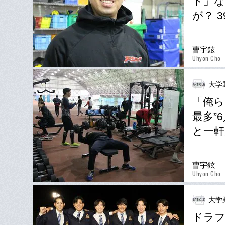
ト」な
が？ 
曹宇鉉
Uhyon Cho
大学
「俺ら
最多”
と一軒
曹宇鉉
Uhyon Cho
大学
ドラフ