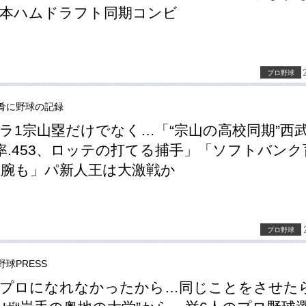
本ハムドラフト同期コンビ
プロ野球
肴に野球の記録
ラ1宗山塁だけでなく…「“宗山の高校同期”西
率.453、ロッテの打てる捕手」「ソフトバンク
左腕も」パ新人王は大激戦か
プロ野球
野球PRESS
はプロになれなかったから…同じことをさせた