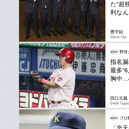
た“超
利なん
曹宇鉉
Uhyon Cho
野球
指名漏
最多”
胸中…
田口元義
Genki Taguc
プロ
「楽天