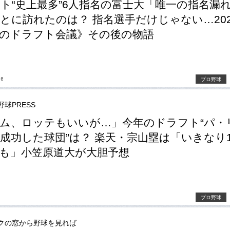
ト“史上最多”6人指名の富士大「唯一の指名漏
とに訪れたのは？ 指名選手だけじゃない…202
のドラフト会議》その後の物語
be
プロ野球
野球PRESS
ム、ロッテもいいが…」今年のドラフト“パ・
成功した球団”は？ 楽天・宗山塁は「いきなり1
も」小笠原道大が大胆予想
プロ野球
クの窓から野球を見れば