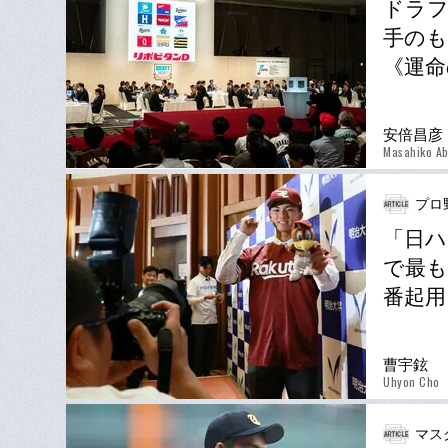
ドラフ
手のも
《運命
安倍昌彦
Masahiko A
プロ
「日ハ
で最も
番起用
曹宇鉉
Uhyon Cho
マス