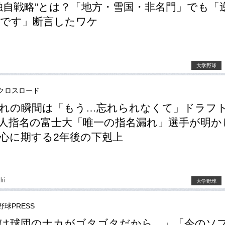
独自戦略”とは？「地方・雪国・非名門」でも「
です」断言したワケ
大学野球
クロスロード
れの瞬間は「もう…忘れられなくて」ドラフト
6人指名の富士大「唯一の指名漏れ」選手が明か
心に期する2年後の下剋上
hi
大学野球
野球PRESS
は球団のナカがゴタゴタだから…」「今のソ