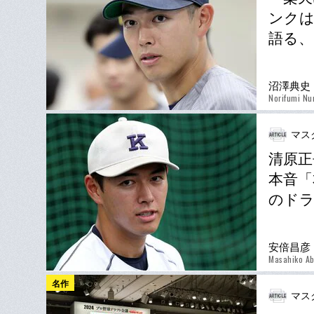
ンクは
語る、
沼澤典史
Norifumi N
マス
清原正
本音「
のドラ
安倍昌彦
Masahiko A
名作
マス