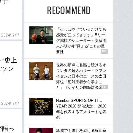
選手
RECOMMEND
「少しぼやけているだけでも
2024/12/17
感覚が狂ってきます」Bリー
グ屈指のシューター・安藤周
人が明かす“見える”ことの重
要性
PR
“史上
世界の頂点に君臨し続けるオ
ポツン
ランダの超人ハリー・ラブレ
イセンと日本のエースの太田
海也「絶対王者から学ぶこ
と」《ケイリン国際対談②》
PR
Number SPORTS OF THE
2024/12/17
YEAR 2026 開催決定！ 2026
年を代表するアスリートを表
彰
が語っ
38歳でも進化を続ける篠山竜