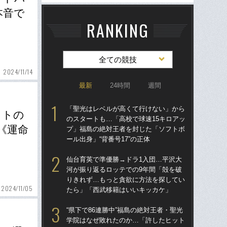
本音で
RANKING
全ての競技
2024/11/14
最新
24時間
週間
「聖光はレベルが高くて行けない」から
「
ウトの
のスタートも…「高校で球速15キロアッ
のス
《運命
プ」福島の絶対王者を封じた「ソフトボ
プ
ール出身」“背番号17”の正体
ール
仙台育英で準優勝→ドラ1入団…平沢大
ド
河が振り返るロッテでの9年間「殻を破
翔平
りきれず…もっと貪欲に方法を探してい
も…
2024/11/05
たら」「西武移籍はいいキッカケ」
サ
“県下で86連勝中”福島の絶対王者・聖光
「
学院はなぜ敗れたのか…「許したヒット
璃