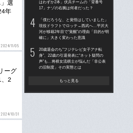
れ」選
はわずか2本」伏兵チームの「背番号
う“
17」ナゾの右腕は何者だった？
裏
4年
「僕だろうな、と覚悟はしていました」
「
現役ドラフトでロッテ→西武へ…平沢大
公立
河が移籍2年目で“覚醒”の理由「目的が明
でも
確に」大きく変わった意識
は
2024/11/05
20歳退会のち“フジテレビ女子アナ転
仙
身”、22歳の引退発表に“ネット疑問の
河
声”も…将棋女流棋士が悩んだ「非公表
り
の旧制度」その実態とは
た
リーグ
、2
もっと見る
2024/10/31