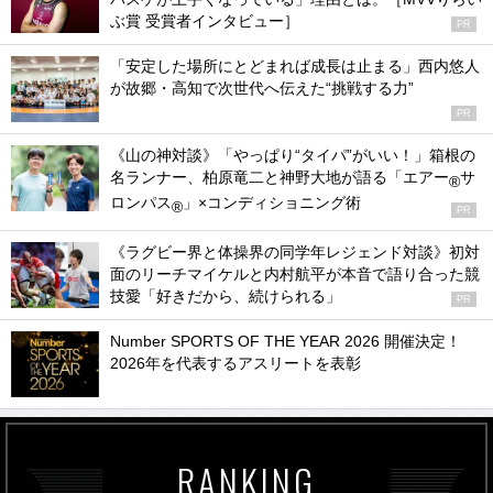
ぶ賞 受賞者インタビュー］
PR
「安定した場所にとどまれば成長は止まる」西内悠人
が故郷・高知で次世代へ伝えた“挑戦する力”
PR
《山の神対談》「やっぱり“タイパ”がいい！」箱根の
名ランナー、柏原竜二と神野大地が語る「エアー
サ
®
ロンパス
」×コンディショニング術
®
PR
《ラグビー界と体操界の同学年レジェンド対談》初対
面のリーチマイケルと内村航平が本音で語り合った競
技愛「好きだから、続けられる」
PR
Number SPORTS OF THE YEAR 2026 開催決定！
2026年を代表するアスリートを表彰
RANKING