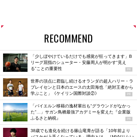
RECOMMEND
「少しぼやけているだけでも感覚が狂ってきます」B
リーグ屈指のシューター・安藤周人が明かす“見え
る”ことの重要性
PR
世界の頂点に君臨し続けるオランダの超人ハリー・ラ
ブレイセンと日本のエースの太田海也「絶対王者から
学ぶこと」《ケイリン国際対談②》
PR
「バイエルン移籍の逸材輩出も“グラウンドがなかっ
た”…」サガン鳥栖最強アカデミーを変えた『企業版
ふるさと納税』
PR
38歳でも進化を続ける篠山竜青が語る「10年前より
バスケが上手くなっている」理由とは。［MVVりらい