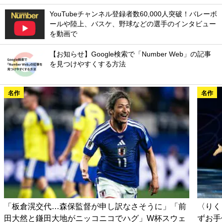
YouTubeチャンネル登録者数60,000人突破！バレーボ
ールや陸上、バスケ、野球などの選手のインタビュー
を動画で
【お知らせ】Google検索で「Number Web」の記事
を見つけやすくする方法
名作
名作
「板倉滉交代…森保監督が申し訳なさそうに」「前
〈りく
田大然と鎌田大地がニッコニコでハグ」W杯スウェ
ずお手