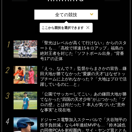
全ての競技
×
ここから競技を選択できます
最新
24時間
週間
「聖光はレベルが高くて行けない」からのスタ
ートも…「高校で球速15キロアップ」福島の
絶対王者を封じた「ソフトボール出身」“背番
号17”の正体
「えっ、なんで？」監督からまさかの宣告…鎌
田大地が勝てなかった“愛媛の天才”はなぜトッ
プチームに上がれなかった？「大地はプロで活
躍しているのに…と」
「公園でサッカーしてこい」あの鎌田大地が勝
てなかった“四国の天才少年”がぶつかった「プ
ロの壁」とは何だった？ 本人が気づいた“意外
な事実”と現在地
ドジャース電撃加入スクーバルで「大谷翔平の
投手負担減」なら4年連続MVPも…「鈴木誠也
の同僚PCAを射程圏内」サイ・ヤング賞ととも