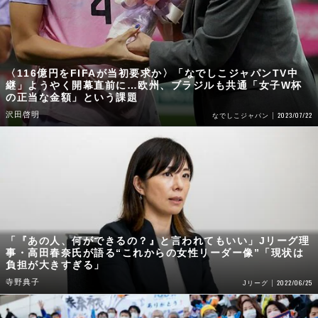
〈116億円をFIFAが当初要求か〉「なでしこジャパンTV中
継」ようやく開幕直前に…欧州、ブラジルも共通「女子W杯
の正当な金額」という課題
沢田啓明
2023/07/22
なでしこジャパン
「『あの人、何ができるの？』と言われてもいい」Jリーグ理
事・高田春奈氏が語る“これからの女性リーダー像”「現状は
負担が大きすぎる」
寺野典子
2022/06/25
Jリーグ