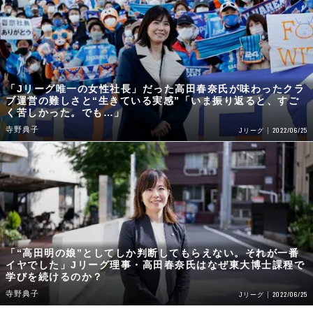
「Jリーグ唯一の女性社長」だった高田春奈氏が味わったクラ
ブ運営の難しさと“生きている実感”「いま振り返ると、すご
く苦しかった。でも…」
寺野典子
2022/06/25
Jリーグ
「“高田明の娘”としてしか判断してもらえない。それが一番
イヤでした」Jリーグ理事・高田春奈氏はなぜ東大博士課程で
学びを続けるのか？
寺野典子
2022/06/25
Jリーグ