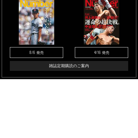
8/6
4/16
発売
発売
雑誌定期購読のご案内