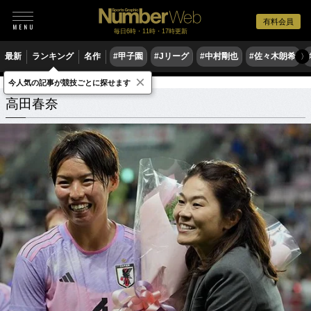
有料会員
毎日6時・11時・17時更新
最新
ランキング
名作
#甲子園
#Jリーグ
#中村剛也
#佐々木朗希
〉
×
今人気の記事が競技ごとに探せます
高田春奈
関連記事
高田春奈