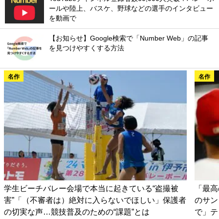
ールや陸上、バスケ、野球などの選手のインタビュー
を動画で
【お知らせ】Google検索で「Number Web」の記事
を見つけやすくする方法
名作
名作
学生ビーチバレー会場で本当に起きている“盗撮被
「最高
害”「（不審者は）絶対に入らないでほしい」保護者
のサン
の切実な声…競技普及のための“課題”とは
で」テ