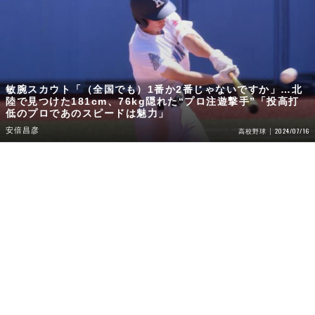
敏腕スカウト「（全国でも）1番か2番じゃないですか」…北
陸で見つけた181cm、76kg隠れた“プロ注遊撃手”「投高打
低のプロであのスピードは魅力」
安倍昌彦
2024/07/16
高校野球