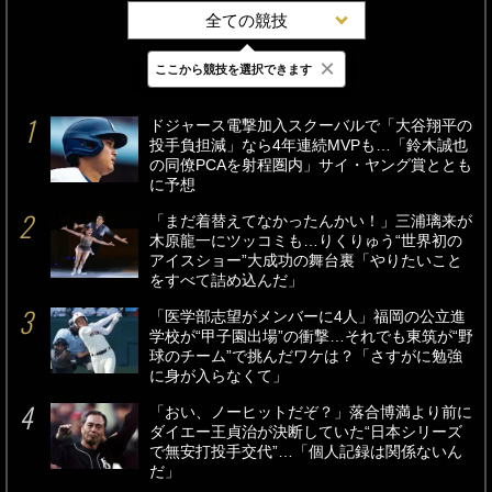
全ての競技
×
ここから競技を選択できます
最新
24時間
週間
ドジャース電撃加入スクーバルで「大谷翔平の
投手負担減」なら4年連続MVPも…「鈴木誠也
の同僚PCAを射程圏内」サイ・ヤング賞ととも
に予想
「まだ着替えてなかったんかい！」三浦璃来が
木原龍一にツッコミも…りくりゅう“世界初の
アイスショー”大成功の舞台裏「やりたいこと
をすべて詰め込んだ」
「医学部志望がメンバーに4人」福岡の公立進
学校が“甲子園出場”の衝撃…それでも東筑が“野
球のチーム”で挑んだワケは？「さすがに勉強
に身が入らなくて」
「おい、ノーヒットだぞ？」落合博満より前に
ダイエー王貞治が決断していた“日本シリーズ
で無安打投手交代”…「個人記録は関係ないん
だ」