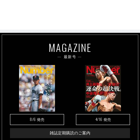
MAGAZINE
最新号
8/6
4/16
発売
発売
雑誌定期購読のご案内