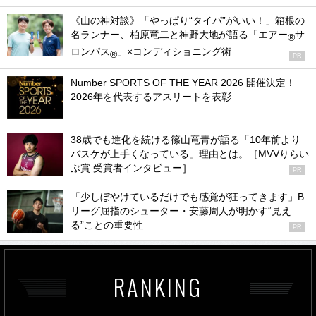
《山の神対談》「やっぱり“タイパ”がいい！」箱根の
名ランナー、柏原竜二と神野大地が語る「エアー
サ
®
ロンパス
」×コンディショニング術
®
PR
Number SPORTS OF THE YEAR 2026 開催決定！
2026年を代表するアスリートを表彰
38歳でも進化を続ける篠山竜青が語る「10年前より
バスケが上手くなっている」理由とは。［MVVりらい
ぶ賞 受賞者インタビュー］
PR
「少しぼやけているだけでも感覚が狂ってきます」B
リーグ屈指のシューター・安藤周人が明かす“見え
る”ことの重要性
PR
RANKING