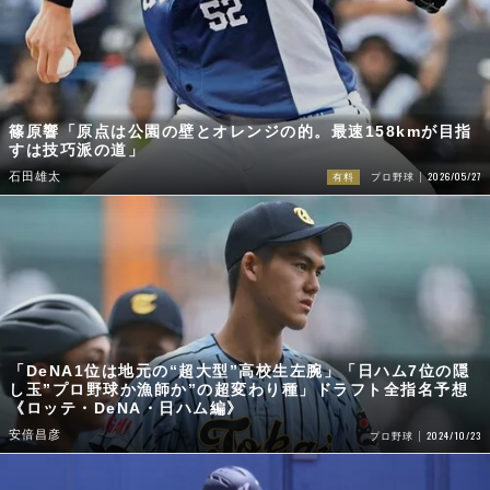
篠原響「原点は公園の壁とオレンジの的。最速158kmが目指
すは技巧派の道」
2026/05/27
石田雄太
有料
プロ野球
「DeNA1位は地元の“超大型”高校生左腕」「日ハム7位の隠
し玉”プロ野球か漁師か”の超変わり種」ドラフト全指名予想
《ロッテ・DeNA・日ハム編》
安倍昌彦
2024/10/23
プロ野球