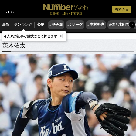
有料会員
毎日6時・11時・17時更新
最新
ランキング
名作
#甲子園
#Jリーグ
#中村剛也
#佐々木朗希
〉
×
今人気の記事が競技ごとに探せます
茨木佑太
関連記事
茨木佑太