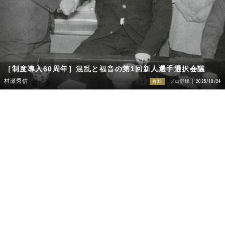
［制度導入60周年］混乱と福音の第1回新人選手選択会議
2025/10/24
村瀬秀信
有料
プロ野球