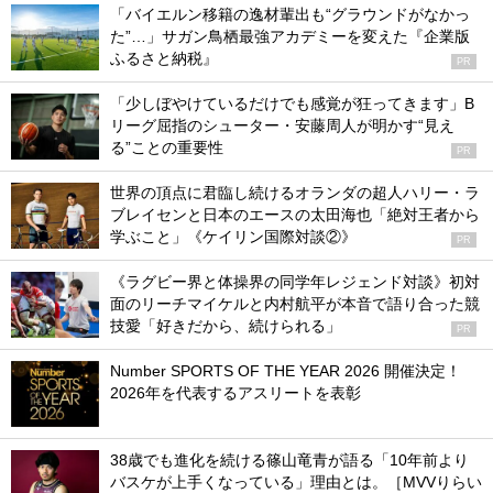
「バイエルン移籍の逸材輩出も“グラウンドがなかっ
た”…」サガン鳥栖最強アカデミーを変えた『企業版
ふるさと納税』
PR
「少しぼやけているだけでも感覚が狂ってきます」B
リーグ屈指のシューター・安藤周人が明かす“見え
る”ことの重要性
PR
世界の頂点に君臨し続けるオランダの超人ハリー・ラ
ブレイセンと日本のエースの太田海也「絶対王者から
学ぶこと」《ケイリン国際対談②》
PR
《ラグビー界と体操界の同学年レジェンド対談》初対
面のリーチマイケルと内村航平が本音で語り合った競
技愛「好きだから、続けられる」
PR
Number SPORTS OF THE YEAR 2026 開催決定！
2026年を代表するアスリートを表彰
38歳でも進化を続ける篠山竜青が語る「10年前より
バスケが上手くなっている」理由とは。［MVVりらい