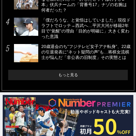
本」伏兵チームの「背番号17」ナゾの右腕は
何者だった？
「僕だろうな、と覚悟はしていました」現役ド
ラフトでロッテ→西武へ…平沢大河が移籍2年
目で“覚醒”の理由「目的が明確に」大きく変わ
った意識
20歳退会のち“フジテレビ女子アナ転身”、22歳
の引退発表に“ネット疑問の声”も…将棋女流棋
士が悩んだ「非公表の旧制度」その実態とは
もっと見る