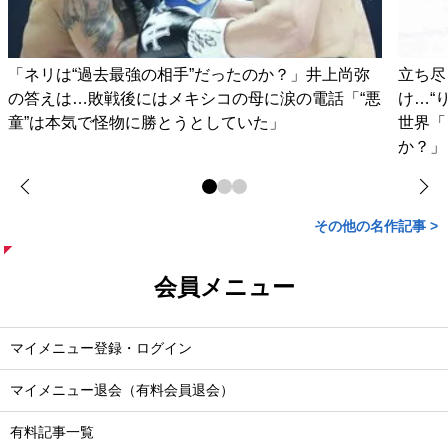
「ネリは“過去最強の相手”だったのか？」井上尚弥
立ち尽
の答えは…敗戦後にはメキシコの母に涙の電話「“悪
け…“
童”は本気で怪物に勝とうとしていた」
世界「
か？」
その他の名作記事 >
会員メニュー
マイメニュー登録・ログイン
マイメニュー退会（有料会員退会）
有料記事一覧