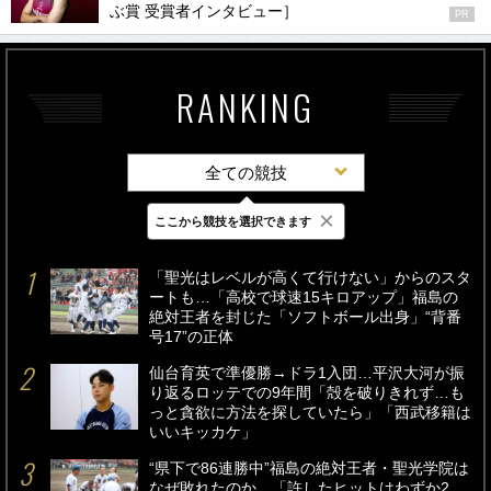
ぶ賞 受賞者インタビュー］
PR
RANKING
全ての競技
×
ここから競技を選択できます
最新
24時間
週間
「聖光はレベルが高くて行けない」からのスタ
ートも…「高校で球速15キロアップ」福島の
絶対王者を封じた「ソフトボール出身」“背番
号17”の正体
仙台育英で準優勝→ドラ1入団…平沢大河が振
り返るロッテでの9年間「殻を破りきれず…も
っと貪欲に方法を探していたら」「西武移籍は
いいキッカケ」
“県下で86連勝中”福島の絶対王者・聖光学院は
なぜ敗れたのか…「許したヒットはわずか2