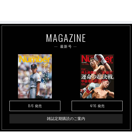
MAGAZINE
最新号
8/6
4/16
発売
発売
雑誌定期購読のご案内