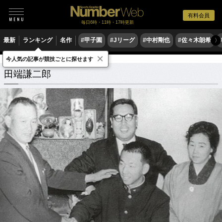
有料会員
毎日6時・11時・17時更新
最新
ランキング
名作
#甲子園
#Jリーグ
#中村剛也
#佐々木朗希
〉
×
今人気の記事が競技ごとに探せます
田端謙二郎
関連記事
田端謙二郎