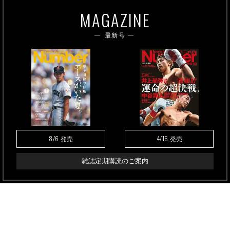
MAGAZINE
最新号
8/6
4/16
発売
発売
雑誌定期購読のご案内