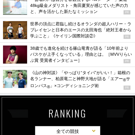
48kg級金メダリスト・角田夏実が感じていた声の力
と、声を活かした新たなミッション
PR
世界の頂点に君臨し続けるオランダの超人ハリー・ラ
ブレイセンと日本のエースの太田海也「絶対王者から
学ぶこと」《ケイリン国際対談②》
PR
38歳でも進化を続ける篠山竜青が語る「10年前より
バスケが上手くなっている」理由とは。［MVVりらい
ぶ賞 受賞者インタビュー］
PR
《山の神対談》「やっぱり“タイパ”がいい！」箱根の
名ランナー、柏原竜二と神野大地が語る「エアー
サ
®
ロンパス
」×コンディショニング術
®
PR
RANKING
全ての競技