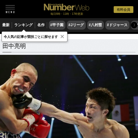
有料会員
毎日6時・11時・17時更新
最新
ランキング
名作
#甲子園
#Jリーグ
#八村塁
#ドジャース
#
〉
×
今人気の記事が競技ごとに探せます
田中亮明
関連記事
田中亮明