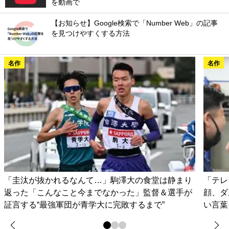
を動画で
【お知らせ】Google検索で「Number Web」の記事
を見つけやすくする方法
名作
名作
「圭汰が抜かれるなんて…」駒澤大の食堂は静まり
「テレ
返った「こんなこと今までなかった」監督＆選手が
顔、ダ
証言する“最強軍団が青学大に完敗するまで”
い言葉