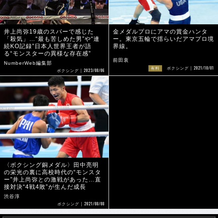
井上尚弥19歳のスパーで感じた
金メダルプロにアマの賞金ハンタ
「殺気」…“最も苦しめた男”や“連
ー。東京五輪で揺らいだアマプロ境
続KO記録”日本人世界王者が語
界線。
る“モンスターの異様な存在感”
前田衷
NumberWeb編集部
2021/10/01
有料
ボクシング
2023/08/06
ボクシング
〈ボクシング銅メダル〉田中亮明
の栄光の裏に高校時代の“モンスタ
ー”井上尚弥との激戦があった…直
接対決“4戦4敗”が生んだ成長
渋谷淳
2021/08/08
ボクシング