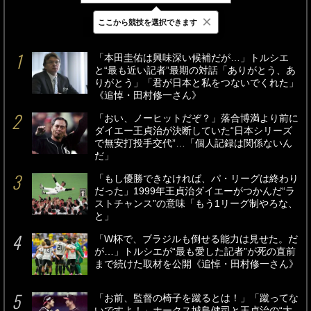
×
ここから競技を選択できます
最新
24時間
週間
「本田圭佑は興味深い候補だが…」トルシエ
と“最も近い記者”最期の対話「ありがとう、あ
りがとう」「君が日本と私をつないでくれた」
《追悼・田村修一さん》
「おい、ノーヒットだぞ？」落合博満より前に
ダイエー王貞治が決断していた“日本シリーズ
で無安打投手交代”…「個人記録は関係ないん
だ」
「もし優勝できなければ、パ・リーグは終わり
だった」1999年王貞治ダイエーがつかんだ“ラ
ストチャンス”の意味「もう1リーグ制やろな、
と」
「W杯で、ブラジルも倒せる能力は見せた。だ
が…」トルシエが“最も愛した記者”が死の直前
まで続けた取材を公開《追悼・田村修一さん》
「お前、監督の椅子を蹴るとは！」「蹴ってな
いですよ！」ホークス城島健司と王貞治の“大