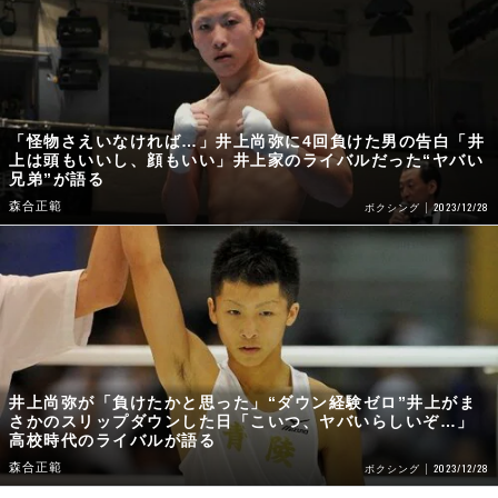
「怪物さえいなければ…」井上尚弥に4回負けた男の告白「井
上は頭もいいし、顔もいい」井上家のライバルだった“ヤバい
兄弟”が語る
森合正範
2023/12/28
ボクシング
井上尚弥が「負けたかと思った」“ダウン経験ゼロ”井上がま
さかのスリップダウンした日「こいつ、ヤバいらしいぞ…」
高校時代のライバルが語る
森合正範
2023/12/28
ボクシング