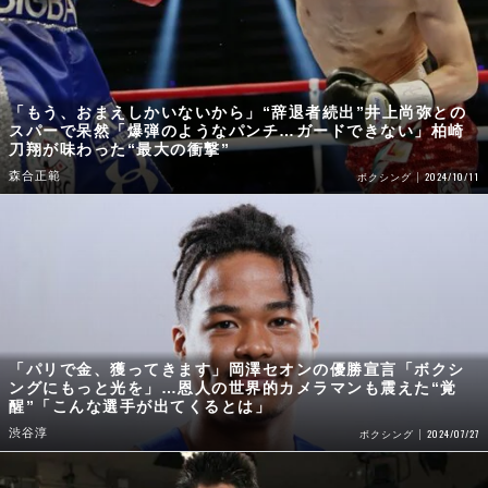
「もう、おまえしかいないから」“辞退者続出”井上尚弥との
スパーで呆然「爆弾のようなパンチ…ガードできない」柏崎
刀翔が味わった“最大の衝撃”
森合正範
2024/10/11
ボクシング
「パリで金、獲ってきます」岡澤セオンの優勝宣言「ボクシ
ングにもっと光を」…恩人の世界的カメラマンも震えた“覚
醒”「こんな選手が出てくるとは」
渋谷淳
2024/07/27
ボクシング