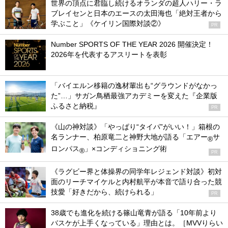
世界の頂点に君臨し続けるオランダの超人ハリー・ラ
ブレイセンと日本のエースの太田海也「絶対王者から
学ぶこと」《ケイリン国際対談②》
PR
Number SPORTS OF THE YEAR 2026 開催決定！
2026年を代表するアスリートを表彰
「バイエルン移籍の逸材輩出も“グラウンドがなかっ
た”…」サガン鳥栖最強アカデミーを変えた『企業版
ふるさと納税』
PR
《山の神対談》「やっぱり“タイパ”がいい！」箱根の
名ランナー、柏原竜二と神野大地が語る「エアー
サ
®
ロンパス
」×コンディショニング術
®
PR
《ラグビー界と体操界の同学年レジェンド対談》初対
面のリーチマイケルと内村航平が本音で語り合った競
技愛「好きだから、続けられる」
PR
38歳でも進化を続ける篠山竜青が語る「10年前より
バスケが上手くなっている」理由とは。［MVVりらい