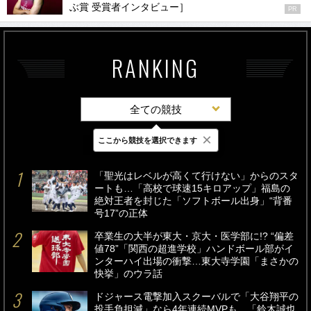
ぶ賞 受賞者インタビュー］
PR
RANKING
全ての競技
×
ここから競技を選択できます
最新
24時間
週間
「聖光はレベルが高くて行けない」からのスタ
ートも…「高校で球速15キロアップ」福島の
絶対王者を封じた「ソフトボール出身」“背番
号17”の正体
卒業生の大半が東大・京大・医学部に!? “偏差
値78”「関西の超進学校」ハンドボール部がイ
ンターハイ出場の衝撃…東大寺学園「まさかの
快挙」のウラ話
ドジャース電撃加入スクーバルで「大谷翔平の
投手負担減」なら4年連続MVPも…「鈴木誠也