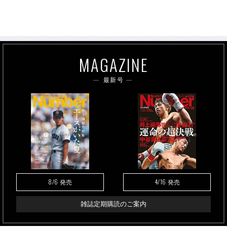
MAGAZINE
最新号
8/6
4/16
発売
発売
雑誌定期購読のご案内