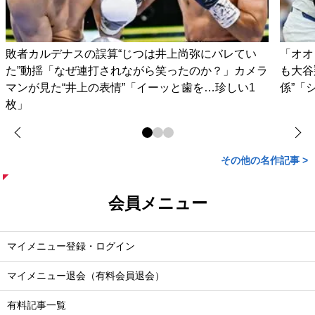
敗者カルデナスの誤算“じつは井上尚弥にバレてい
「オオ
た”動揺「なぜ連打されながら笑ったのか？」カメラ
も大谷
マンが見た“井上の表情”「イーッと歯を…珍しい1
係”「
枚」
その他の名作記事 >
会員メニュー
マイメニュー登録・ログイン
マイメニュー退会（有料会員退会）
有料記事一覧