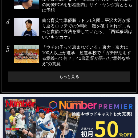
の同僚PCAを射程圏内」サイ・ヤング賞ととも
に予想
仙台育英で準優勝→ドラ1入団…平沢大河が振
り返るロッテでの9年間「殻を破りきれず…も
っと貪欲に方法を探していたら」「西武移籍は
いいキッカケ」
「ウチの子って恵まれている」東大・京大に
100人以上が進学…超進学校で「ガチ部活をす
る意義って何？」41歳監督が語った“意外な答
え”の真意
もっと見る