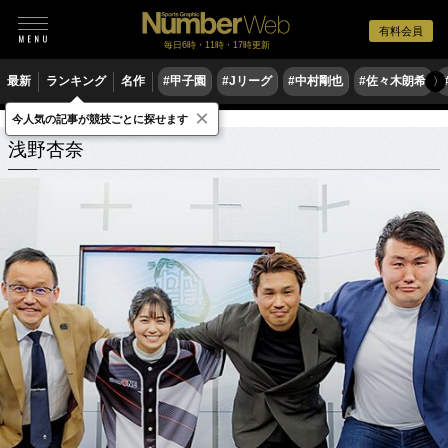
有料会員
毎日6時・11時・17時更新
最新
ランキング
名作
#甲子園
#Jリーグ
#中村剛也
#佐々木朗希
〉
×
今人気の記事が競技ごとに探せます
浅野杏奈
関連記事
浅野杏奈