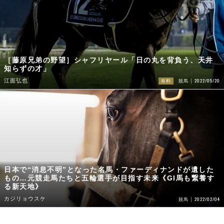
［藤原兄弟の野望］シャフリヤール「日の丸を背負う、天井
知らずの才」
2022/05/20
江面弘也
有料
競馬
日本で“消息不明”となった名馬・ファーディナンドが遺した
もの…元競走馬たちと五輪選手が目指す未来《GI馬も繋養す
る新天地》
カジリョウスケ
2022/02/04
競馬