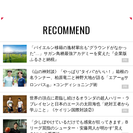
RECOMMEND
「バイエルン移籍の逸材輩出も“グラウンドがなかっ
た”…」サガン鳥栖最強アカデミーを変えた『企業版
ふるさと納税』
PR
《山の神対談》「やっぱり“タイパ”がいい！」箱根の
名ランナー、柏原竜二と神野大地が語る「エアー
サ
®
ロンパス
」×コンディショニング術
®
PR
世界の頂点に君臨し続けるオランダの超人ハリー・ラ
ブレイセンと日本のエースの太田海也「絶対王者から
学ぶこと」《ケイリン国際対談②》
PR
「少しぼやけているだけでも感覚が狂ってきます」B
リーグ屈指のシューター・安藤周人が明かす“見え