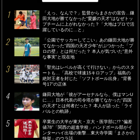
「えっ、なんで？」監督からまさかの宣告…鎌
田大地が勝てなかった“愛媛の天才”はなぜトッ
プチームに上がれなかった？「大地はプロで活
躍しているのに…と」
「公園でサッカーしてこい」あの鎌田大地が勝
てなかった“四国の天才少年”がぶつかった「プ
ロの壁」とは何だった？ 本人が気づいた“意外
な事実”と現在地
「聖光はレベルが高くて行けない」からのスタ
ートも…「高校で球速15キロアップ」福島の
絶対王者を封じた「ソフトボール出身」“背番
号17”の正体
鎌田大地が「彼がアーセナルなら、僕はマンU
に…」日本代表の司令塔が勝てなかった“四国
の天才”とは何者だった？ 本人が語った「ライ
バルとの軌跡」
卒業生の大半が東大・京大・医学部に!? “偏差
値78”「関西の超進学校」ハンドボール部がイ
ンターハイ出場の衝撃…東大寺学園「まさかの
快挙」のウラ話