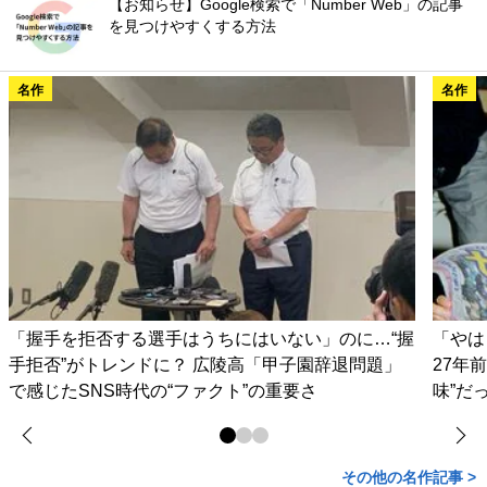
【お知らせ】Google検索で「Number Web」の記事
を見つけやすくする方法
名作
名作
「握手を拒否する選手はうちにはいない」のに…“握
「やは
手拒否”がトレンドに？ 広陵高「甲子園辞退問題」
27年
で感じたSNS時代の“ファクト”の重要さ
味”だ
その他の名作記事 >