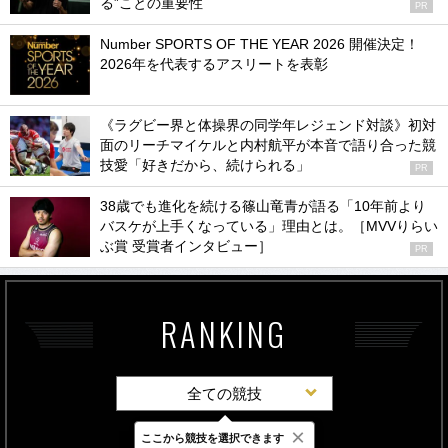
る”ことの重要性
PR
Number SPORTS OF THE YEAR 2026 開催決定！
2026年を代表するアスリートを表彰
《ラグビー界と体操界の同学年レジェンド対談》初対
面のリーチマイケルと内村航平が本音で語り合った競
技愛「好きだから、続けられる」
PR
38歳でも進化を続ける篠山竜青が語る「10年前より
バスケが上手くなっている」理由とは。［MVVりらい
ぶ賞 受賞者インタビュー］
PR
RANKING
全ての競技
×
ここから競技を選択できます
最新
24時間
週間