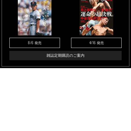
8/6
4/16
発売
発売
雑誌定期購読のご案内