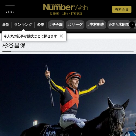
有料会員
毎日6時・11時・17時更新
最新
ランキング
名作
#甲子園
#Jリーグ
#中村剛也
#佐々木朗希
〉
×
今人気の記事が競技ごとに探せます
杉谷昌保
関連記事
杉谷昌保