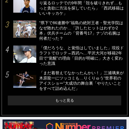
り返るロッテでの9年間「殻を破りきれず…も
っと貪欲に方法を探していたら」「西武移籍は
いいキッカケ」
“県下で86連勝中”福島の絶対王者・聖光学院は
なぜ敗れたのか…「許したヒットはわずか2
本」伏兵チームの「背番号17」ナゾの右腕は
何者だった？
「僕だろうな、と覚悟はしていました」現役ド
ラフトでロッテ→西武へ…平沢大河が移籍2年
目で“覚醒”の理由「目的が明確に」大きく変わ
った意識
「まだ着替えてなかったんかい！」三浦璃来が
木原龍一にツッコミも…りくりゅう“世界初の
アイスショー”大成功の舞台裏「やりたいこと
をすべて詰め込んだ」
もっと見る