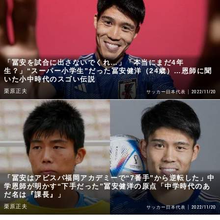
「冨安を試合に出さないでくれ…」「本当にまだ4年
生？」“スーパー小学生”だった冨安健洋（24歳）…恩師に聞
いた小中時代のスゴい伝説
栗原正夫
2022/11/20
サッカー日本代表
「冨安はアビスパ福岡アカデミーで“7番手”から逆転した」中
学恩師が明かす“下手だった”冨安健洋の原点「中学時代のあ
だ名は『課長』」
栗原正夫
2022/11/20
サッカー日本代表