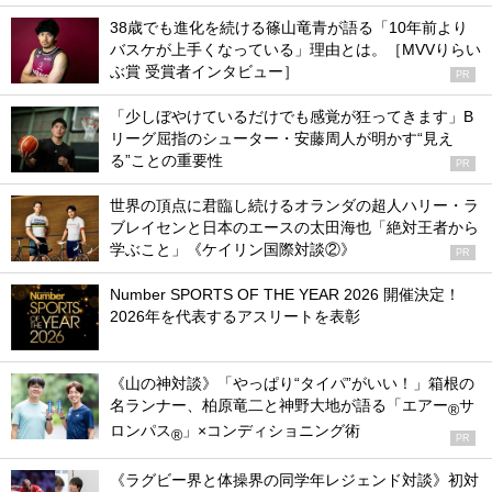
38歳でも進化を続ける篠山竜青が語る「10年前より
バスケが上手くなっている」理由とは。［MVVりらい
ぶ賞 受賞者インタビュー］
PR
「少しぼやけているだけでも感覚が狂ってきます」B
リーグ屈指のシューター・安藤周人が明かす“見え
る”ことの重要性
PR
世界の頂点に君臨し続けるオランダの超人ハリー・ラ
ブレイセンと日本のエースの太田海也「絶対王者から
学ぶこと」《ケイリン国際対談②》
PR
Number SPORTS OF THE YEAR 2026 開催決定！
2026年を代表するアスリートを表彰
《山の神対談》「やっぱり“タイパ”がいい！」箱根の
名ランナー、柏原竜二と神野大地が語る「エアー
サ
®
ロンパス
」×コンディショニング術
®
PR
《ラグビー界と体操界の同学年レジェンド対談》初対