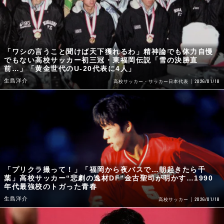
「ワシの言うこと聞けば天下獲れるわ」精神論でも体力自慢
でもない高校サッカー初三冠・東福岡伝説「雪の決勝直
前…」「黄金世代のU-20代表に4人」
生島洋介
2026/01/18
高校サッカー・サッカー日本代表
「プリクラ撮って！」「福岡から夜バスで…朝起きたら千
葉」高校サッカー“悲劇の逸材DF”金古聖司が明かす…1990
年代最強校のトガった青春
生島洋介
2026/01/18
高校サッカー