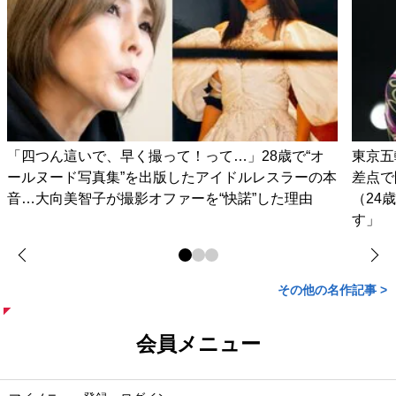
「四つん這いで、早く撮って！って…」28歳で“オ
東京五
ールヌード写真集”を出版したアイドルレスラーの本
差点で
音…大向美智子が撮影オファーを“快諾”した理由
（24
す」
その他の名作記事 >
会員メニュー