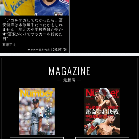
「アゴをケガしてなかったら…冨
安健洋は水泳選手だったかもしれ
ません」地元の小学校恩師が明か
す“冨安が小1でサッカーを始めた
日”
栗原正夫
2022/11/20
サッカー日本代表
MAGAZINE
最新号