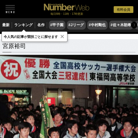
有料会員
毎日6時・11時・17時更新
最新
ランキング
名作
#甲子園
#Jリーグ
#中村剛也
#佐々木朗希
〉
×
今人気の記事が競技ごとに探せます
宮原裕司
関連記事
宮原裕司