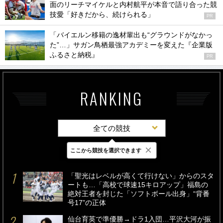
面のリーチマイケルと内村航平が本音で語り合った競
技愛「好きだから、続けられる」
PR
「バイエルン移籍の逸材輩出も“グラウンドがなかっ
た”…」サガン鳥栖最強アカデミーを変えた『企業版
ふるさと納税』
PR
RANKING
全ての競技
×
ここから競技を選択できます
最新
24時間
週間
「聖光はレベルが高くて行けない」からのスタ
ートも…「高校で球速15キロアップ」福島の
絶対王者を封じた「ソフトボール出身」“背番
号17”の正体
仙台育英で準優勝→ドラ1入団…平沢大河が振