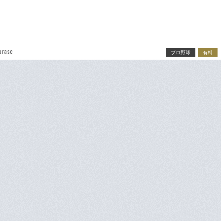
urase
プロ野球
有料