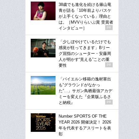
38歳でも進化を続ける篠山竜
青が語る「10年前よりバスケ
が上手くなっている」理由と
は。［MVVりらいぶ賞 受賞者
インタビュー］
PR
「少しぼやけているだけでも
感覚が狂ってきます」Bリー
グ屈指のシューター・安藤周
人が明かす“見える”ことの重
要性
PR
「バイエルン移籍の逸材輩出
も“グラウンドがなかっ
た”…」サガン鳥栖最強アカデ
ミーを変えた『企業版ふるさ
と納税』
PR
Number SPORTS OF THE
YEAR 2026 開催決定！ 2026
年を代表するアスリートを表
彰