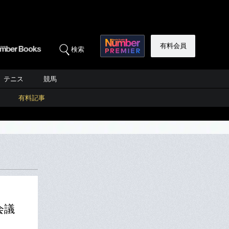
有料会員
検索
テニス
競馬
有料記事
会議