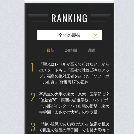
RANKING
全ての競技
最新
24時間
週間
「聖光はレベルが高くて行けない」から
「
のスタートも…「高校で球速15キロアッ
のス
プ」福島の絶対王者を封じた「ソフトボ
プ
ール出身」“背番号17”の正体
ール
卒業生の大半が東大・京大・医学部に!?
卒業
“偏差値78”「関西の超進学校」ハンドボ
“偏
ール部がインターハイ出場の衝撃…東大
ー
寺学園「まさかの快挙」のウラ話
寺
「強い組織であり続けたい」強豪が相次
「
ぐ敗退で波乱の甲子園…でも健大高崎は
りゅ