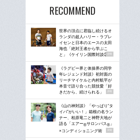
RECOMMEND
世界の頂点に君臨し続けるオ
ランダの超人ハリー・ラブレ
イセンと日本のエースの太田
海也「絶対王者から学ぶこ
と」《ケイリン国際対談②》
PR
《ラグビー界と体操界の同学
年レジェンド対談》初対面の
リーチマイケルと内村航平が
本音で語り合った競技愛「好
きだから、続けられる」
PR
《山の神対談》「やっぱり“タ
イパ”がいい！」箱根の名ラン
ナー、柏原竜二と神野大地が
語る「エアー
サロンパス
」
®
®
×コンディショニング術
PR