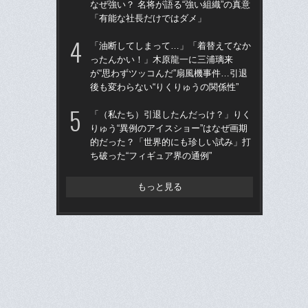
なぜ強い？ 名将が語る“強い組織”の真意
的
「有能な社長だけではダメ」
ち破
「油断してしまって…」「着替えてなか
仙
ったんかい！」木原龍一に三浦璃来
河
が“思わずツッコんだ”扇風機事件…引退
り
後も変わらない“りくりゅうの関係性”
た
「（私たち）引退したんだっけ？」りく
“県
りゅう“異例のアイスショー”はなぜ画期
学
的だった？「世界的にも珍しい試み」打
は
ち破った“フィギュア界の通例”
17
もっと見る