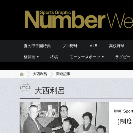
夏の甲子園特集
プロ野球
MLB
高校野球
格闘技
将棋
モータースポーツ
ラグビー
大西利呂
関連記事
大西利呂
Spor
［制度