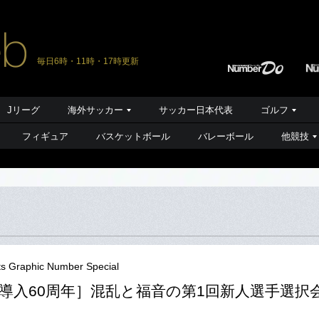
毎日6時・11時・17時更新
Jリーグ
海外サッカー
サッカー日本代表
ゴルフ
フィギュア
バスケットボール
バレーボール
他競技
ts Graphic Number Special
導入60周年］混乱と福音の第1回新人選手選択