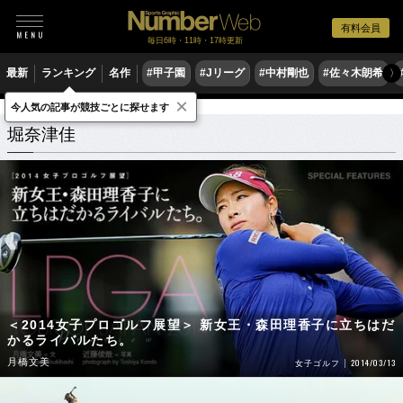
有料会員
毎日6時・11時・17時更新
最新
ランキング
名作
#甲子園
#Jリーグ
#中村剛也
#佐々木朗希
〉
×
今人気の記事が競技ごとに探せます
堀奈津佳
関連記事
堀奈津佳
＜2014女子プロゴルフ展望＞ 新女王・森田理香子に立ちはだ
かるライバルたち。
月橋文美
2014/03/13
女子ゴルフ