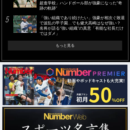
超進学校」ハンドボール部が強豪になった“奇
跡の軌跡”
「強い組織であり続けたい」強豪が相次ぐ敗退
で波乱の甲子園…でも健大高崎はなぜ強い？
名将が語る“強い組織”の真意「有能な社長だけ
ではダメ」
もっと見る