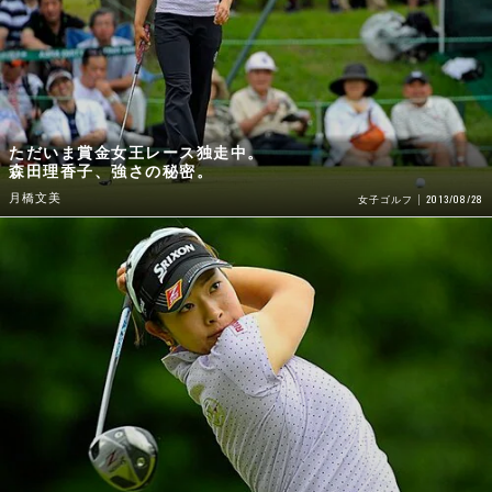
ただいま賞金女王レース独走中。
森田理香子、強さの秘密。
月橋文美
2013/08/28
女子ゴルフ