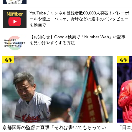
YouTubeチャンネル登録者数60,000人突破！バレーボ
ールや陸上、バスケ、野球などの選手のインタビュー
を動画で
【お知らせ】Google検索で「Number Web」の記事
を見つけやすくする方法
名作
名作
京都国際の監督に直撃「それは書いてもらってい
「日本