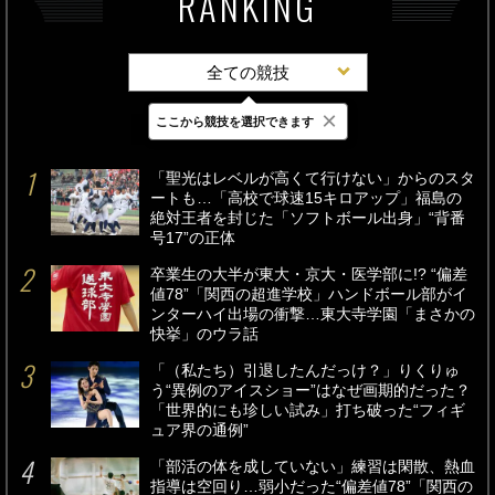
RANKING
全ての競技
×
ここから競技を選択できます
最新
24時間
週間
「聖光はレベルが高くて行けない」からのスタ
ートも…「高校で球速15キロアップ」福島の
絶対王者を封じた「ソフトボール出身」“背番
号17”の正体
卒業生の大半が東大・京大・医学部に!? “偏差
値78”「関西の超進学校」ハンドボール部がイ
ンターハイ出場の衝撃…東大寺学園「まさかの
快挙」のウラ話
「（私たち）引退したんだっけ？」りくりゅ
う“異例のアイスショー”はなぜ画期的だった？
「世界的にも珍しい試み」打ち破った“フィギ
ュア界の通例”
「部活の体を成していない」練習は閑散、熱血
指導は空回り…弱小だった“偏差値78”「関西の