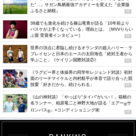
た”…」サガン鳥栖最強アカデミーを変えた『企業版
ふるさと納税』
PR
38歳でも進化を続ける篠山竜青が語る「10年前より
バスケが上手くなっている」理由とは。［MVVりらい
ぶ賞 受賞者インタビュー］
PR
世界の頂点に君臨し続けるオランダの超人ハリー・ラ
ブレイセンと日本のエースの太田海也「絶対王者から
学ぶこと」《ケイリン国際対談②》
PR
《ラグビー界と体操界の同学年レジェンド対談》初対
面のリーチマイケルと内村航平が本音で語り合った競
技愛「好きだから、続けられる」
PR
《山の神対談》「やっぱり“タイパ”がいい！」箱根の
名ランナー、柏原竜二と神野大地が語る「エアー
サ
®
ロンパス
」×コンディショニング術
®
PR