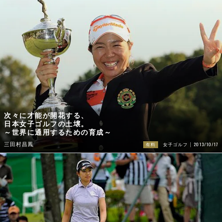
次々に才能が開花する、
日本女子ゴルフの土壌。
～世界に通用するための育成～
2013/10/17
三田村昌鳳
有料
女子ゴルフ