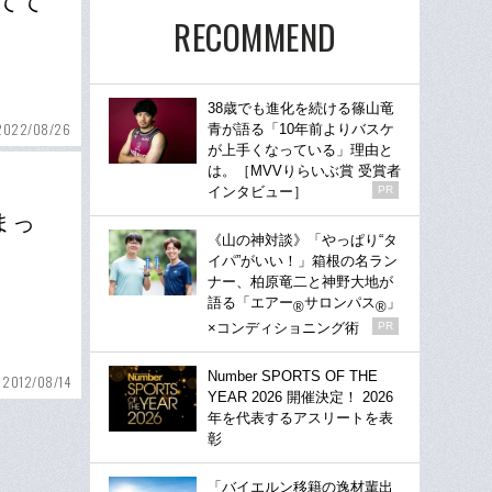
捨てて
RECOMMEND
38歳でも進化を続ける篠山竜
2022/08/26
青が語る「10年前よりバスケ
が上手くなっている」理由と
は。［MVVりらいぶ賞 受賞者
インタビュー］
PR
まっ
《山の神対談》「やっぱり“タ
イパ”がいい！」箱根の名ラン
ナー、柏原竜二と神野大地が
語る「エアー
サロンパス
」
®
®
×コンディショニング術
PR
Number SPORTS OF THE
2012/08/14
YEAR 2026 開催決定！ 2026
年を代表するアスリートを表
彰
「バイエルン移籍の逸材輩出