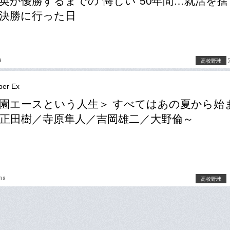
英が優勝するまでの“悔しい”50年間…就活を
決勝に行った日
a
高校野球
er Ex
園エースという人生＞ すべてはあの夏から始
正田樹／寺原隼人／吉岡雄二／大野倫～
ima
高校野球