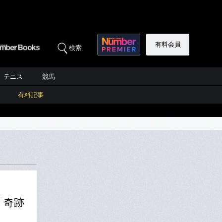
有料会員
検索
テニス
競馬
有料記事
「奇跡