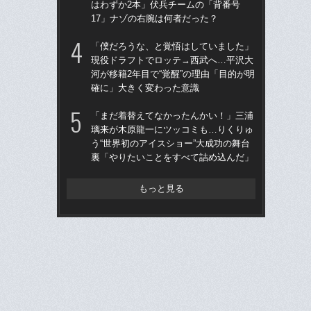
はわずか2本」伏兵チームの「背番号
う“
17」ナゾの右腕は何者だった？
裏
「僕だろうな、と覚悟はしていました」
仙
現役ドラフトでロッテ→西武へ…平沢大
河
河が移籍2年目で“覚醒”の理由「目的が明
り
確に」大きく変わった意識
た
「まだ着替えてなかったんかい！」三浦
「
璃来が木原龍一にツッコミも…りくりゅ
公立
う“世界初のアイスショー”大成功の舞台
でも
裏「やりたいことをすべて詰め込んだ」
は
もっと見る