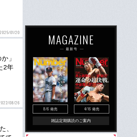
2025/01/20
MAGAZINE
最新号
のか」
た2年
2022/08/26
8/6
4/16
発売
発売
雑誌定期購読のご案内
た、