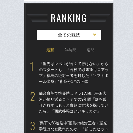
RANKING
全ての競技
最新
24時間
週間
「聖光はレベルが高くて行けない」から
「
のスタートも…「高校で球速15キロアッ
のス
プ」福島の絶対王者を封じた「ソフトボ
プ
ール出身」“背番号17”の正体
ール
仙台育英で準優勝→ドラ1入団…平沢大
ド
河が振り返るロッテでの9年間「殻を破
翔平
りきれず…もっと貪欲に方法を探してい
も…
たら」「西武移籍はいいキッカケ」
サ
“県下で86連勝中”福島の絶対王者・聖光
「
学院はなぜ敗れたのか…「許したヒット
璃