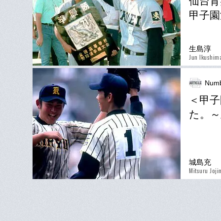
仙台育
甲子園
生島淳
Jun Ikushim
Numb
＜甲子
た。～
城島充
Mitsuru Joj