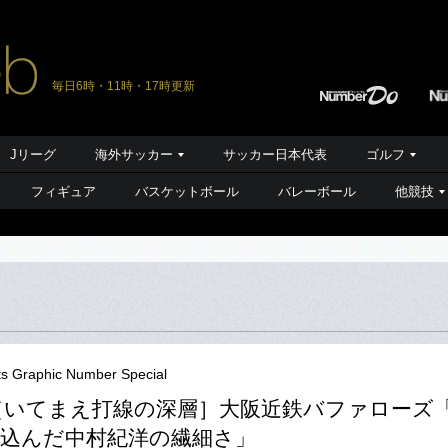
毎日6時・11時・17時更新
Jリーグ
海外サッカー
サッカー日本代表
ゴルフ
フィギュア
バスケットボール
バレーボール
他競技
ts Graphic Number Special
1［いてまえ打線の深層］大阪近鉄バファローズ
込んだ中村紀洋の繊細さ」