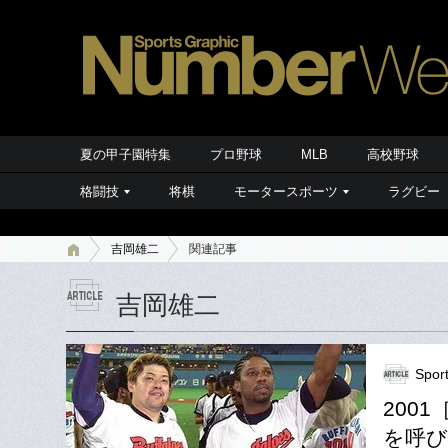
夏の甲子園特集
プロ野球
MLB
高校野球
格闘技
将棋
モータースポーツ
ラグビー
吉岡雄二
関連記事
吉岡雄二
Spor
200
を呼び