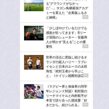
も“グラウンドがなかっ
た”…」サガン鳥栖最強アカデ
ミーを変えた『企業版ふるさ
と納税』
PR
「少しぼやけているだけでも
感覚が狂ってきます」Bリー
グ屈指のシューター・安藤周
人が明かす“見える”ことの重
要性
PR
世界の頂点に君臨し続けるオ
ランダの超人ハリー・ラブレ
イセンと日本のエースの太田
海也「絶対王者から学ぶこ
と」《ケイリン国際対談②》
PR
《ラグビー界と体操界の同学
年レジェンド対談》初対面の
リーチマイケルと内村航平が
本音で語り合った競技愛「好
きだから、続けられる」
PR